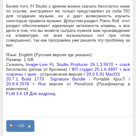
Более того, Fl Studio с кряком можно скачать бесплатно ниже
по ссылке, инструмент не только представляет из себя ПО
для создания музыки, но и дает возможность изучить
некоторые правила музыки. Допустим раздел Piano Roll. этот
раздел обеспечивает идеальную читаемость клавиш, а все
дело в том, что вы можете сыграть нужное вам произведение
на клавиатуре, не зная музыкальных нот при этом
совершенно, так как программа уже решила эту проблему за
вас.
Язык
: English (Русская версия где указано)
Размер
: 1 GB
Скачать
Image-Line FL Studio Producer 26.1.3.5570 + crack
бесплатно (репак от Кролика) /
ФЛ студио 25.1.6.4997 + все
плагины + кряк
- установочная версия /
20.0.5.91 MacOS
20.7.1 Build 1773 Signature Bundle
- Portable XpucT /
20.8.4.2576 + Rus
версия от Pooshock (Русификатор в
комплекте)
FLM 3.6.19 Для андроид
+335