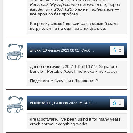
Pooshock (Русификатор в комплекте)
через
flstudio_win_20.8.4.2576.exe
и
Tabletka.exe
—
всё прошло без проблем.
Kaspersky свежей версии со свежими базами
не ругался ни на один из этих файлов.
0
whykk
(10 января 2023 08:01) Сообщение #350
Давно пользуюсь 20.7.1 Build 1773 Signature
Bundle - Portable XpucT, неплохо и не лагает!
Подскажите будут ли обновления?
0
VL0NEW0LF
(9 января 2023 15:14) Сообщение #349
great software, I've been using it for many years,
crack normal everything works