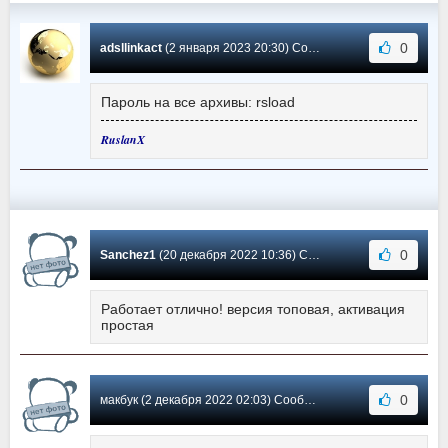
0
adsllinkact
(2 января 2023 20:30) Сообщение #346
Пароль на все архивы: rsload
RuslanX
0
Sanchez1
(20 декабря 2022 10:36) Сообщение #345
Работает отлично! версия топовая, активация
простая
0
макбук (2 декабря 2022 02:03) Сообщение #344