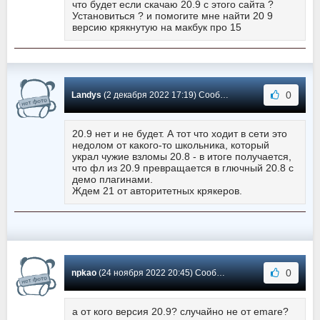
что будет если скачаю 20.9 с этого сайта ?
Установиться ? и помогите мне найти 20 9
версию крякнутую на макбук про 15
0
Landys
(2 декабря 2022 17:19) Сообщение #343
20.9 нет и не будет. А тот что ходит в сети это
недолом от какого-то школьника, который
украл чужие взломы 20.8 - в итоге получается,
что фл из 20.9 превращается в глючный 20.8 с
демо плагинами.
Ждем 21 от авторитетных крякеров.
0
npkao
(24 ноября 2022 20:45) Сообщение #342
а от кого версия 20.9? случайно не от emare?