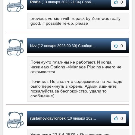
0
RinBa
(13 января 2023 21:34) Сообщение #353
previous version with repack by Zom was really
good. if possible re-up, please
0
blzz (12 января 2023 00:30) Сообщение #352
Почему-то плагины не работают. И когда
нажимаю Options ->Manage Plugins ничего не
открывается
Починил. Не знал что содержимое патча надо
было перекинуть в корень. Админ извините
пожалуйста за беспокойство, удали то
сообщение)
0
rustamov.davronbek
(10 января 2023 15:28) Сообщение #351
Установил
20.8.4.2576 + Rus версия от