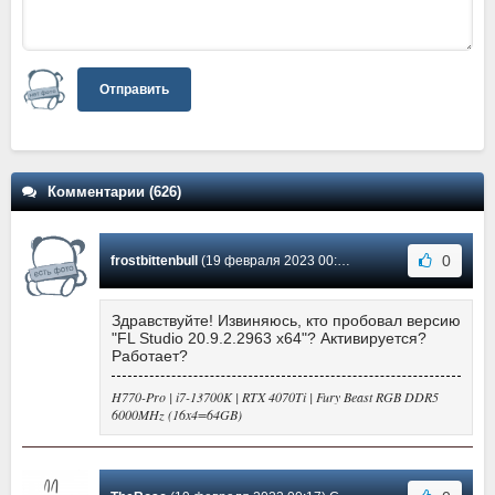
Отправить
Комментарии (626)
0
frostbittenbull
(19 февраля 2023 00:55) Сообщение #363
Здравствуйте! Извиняюсь, кто пробовал версию
"FL Studio 20.9.2.2963 x64"? Активируется?
Работает?
H770-Pro | i7-13700K | RTX 4070Ti | Fury Beast RGB DDR5
6000MHz (16x4=64GB)