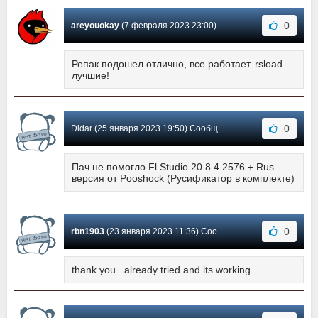
0
areyouokay
(7 февраля 2023 23:00) Сообщение #356
Репак подошел отлично, все работает. rsload
лучшие!
0
Didar (25 января 2023 19:50) Сообщение #355
Пач не помогло Fl Studio 20.8.4.2576 + Rus
версия от Pooshock (Русификатор в комплекте)
0
rbn1903
(23 января 2023 11:36) Сообщение #354
thank you . already tried and its working