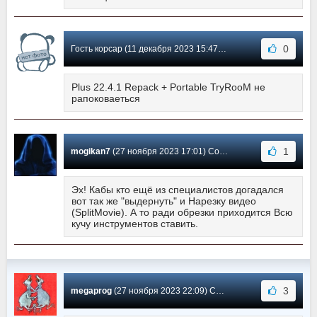
0
Гость корсар (11 декабря 2023 15:47) Сообщение #582
Plus 22.4.1 Repack + Portable TryRooM не
рапоковаеться
1
mogikan7
(27 ноября 2023 17:01) Сообщение #581
Эх! Кабы кто ещё из специалистов догадался
вот так же "выдернуть" и Нарезку видео
(SplitMovie). А то ради обрезки приходится Всю
кучу инструментов ставить.
3
megaprog
(27 ноября 2023 22:09) Сообщение #580