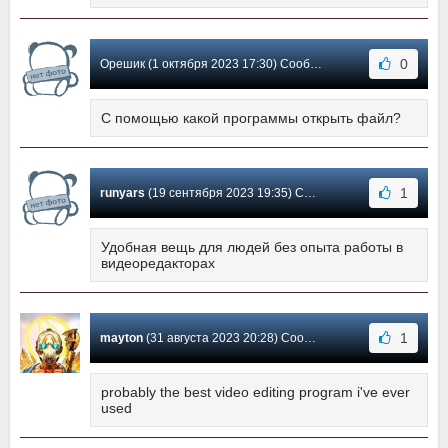
0
Орешик (1 октября 2023 17:30) Сообщение #566
С помощью какой программы открыть файл?
1
runyars
(19 сентября 2023 19:35) Сообщение #565
Удобная вещь для людей без опыта работы в
видеоредакторах
1
mayton
(31 августа 2023 20:28) Сообщение #564
probably the best video editing program i've ever
used