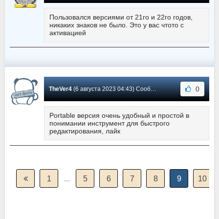
Пользовался версиями от 21го и 22го годов,
никаких знаков не было. Это у вас чтото с
активацией
0
TheVer4
(6 августа 2023 04:43) Сообщение #556
Portable версия очень удобный и простой в
понимании инструмент для быстрого
редактирования, лайк
1
...
5
6
7
8
9
10