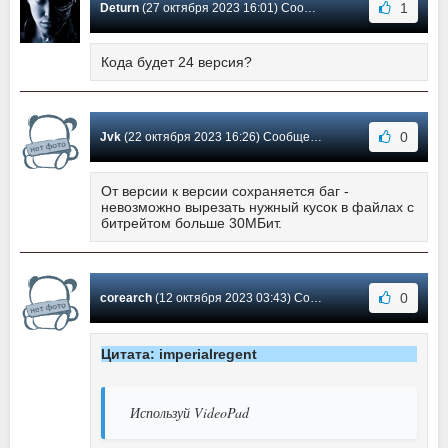
1
Deturn
(27 октября 2023 16:01) Сообщение #572
Кода будет 24 версия?
0
Jvk
(22 октября 2023 16:26) Сообщение #571
От версии к версии сохраняется баг -
невозможно вырезать нужный кусок в файлах с
битрейтом больше 30МБит.
0
corearch
(12 октября 2023 03:43) Сообщение #570
Цитата: imperialregent
Используй VideoPad