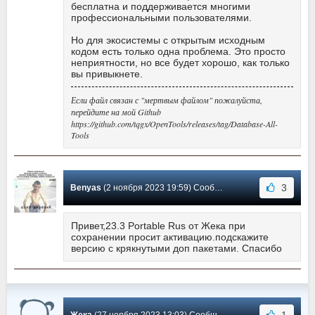
бесплатна и поддерживается многими
профессиональными пользователями.
Но для экосистемы с открытым исходным
кодом есть только одна проблема. Это просто
неприятности, но все будет хорошо, как только
вы привыкнете.
Если файл связан с "мертвым файлом" пожалуйста,
перейдите на мой Github
https://github.com/tqgx/OpenTools/releases/tag/Database-All-
Tools
3
Benyas
(2 ноября 2023 19:59) Сообщение #575
Привет,23.3 Portable Rus от Жека при
сохранении просит активацию.подскажите
версию с крякнутыми доп пакетами. Спасибо
1
Жека
(27 ноября 2023 13:03) Сообщение #574