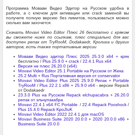
Программа Мовави Видео Эдитор на Русском удобна в
работе, а с ключом для активации или crack заменой вы
получите полную версию без лимитов, пользоваться можно
сколько вам захочется.
Скачать Movavi Video Editor Плюс 26 бесплатно с кряком
вы сможете ниже по ссылкам, плюс специально для вас
доступен репак от TryRooM, Dodakaedr, Кролика и других
авторов, есть также портативные версии
Мовави Видео эдитор Плюс 2025 25.3.0 x64 + кряк
бесплатно /
Plus 25.9.0 + crack
/
22.4.1 Rus x64
Версия не плюс 26.20.0 (x64)
Movavi Video Editor 25.1 Portable на Русском от Жека
25.2 Multi + Rus Портативная версия от conservator
Movavi Video Editor Plus 2025 25.9.0 Репак + Portable
TryRooM
/
Plus 22.2.1 x86
+
25.9.0 x64
- версии Repack
от Dodakaedr
23.3.0 Plus на Русском Repack elchupacabra
+
26.20.0
репак от эльчупакабра
Movavi 22.4.1 x64 FC Portable
/
22.4 Repack Pooshock
/
Plus 15.4.0 Repack KpoJIuK
Movavi Video Editor 2022 22.4.1 для macOS
Movavi Business Suite 2020 20.0.0
+
2020 20.0.0 x86
+
Business Suite 20.0.0