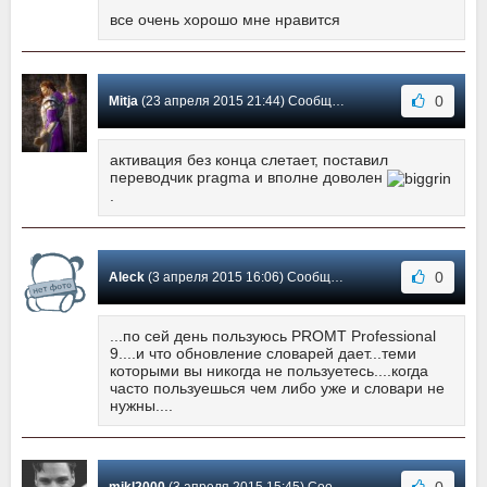
все очень хорошо мне нравится
0
Mitja
(23 апреля 2015 21:44) Сообщение #228
активация без конца слетает, поставил
переводчик pragma и вполне доволен
.
0
Aleck
(3 апреля 2015 16:06) Сообщение #227
...по сей день пользуюсь PROMT Professional
9....и что обновление словарей дает...теми
которыми вы никогда не пользуетесь....когда
часто пользуешься чем либо уже и словари не
нужны....