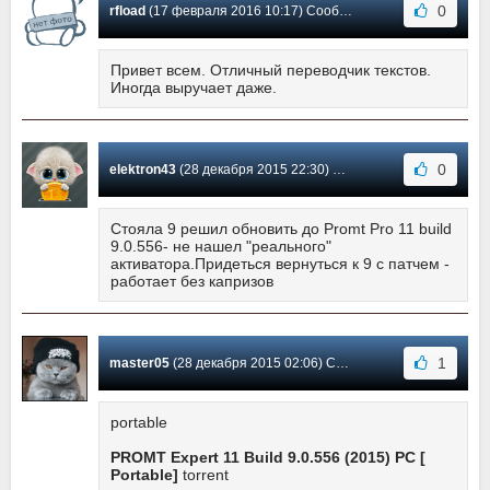
0
rfload
(17 февраля 2016 10:17) Сообщение #238
Привет всем. Отличный переводчик текстов.
Иногда выручает даже.
0
elektron43
(28 декабря 2015 22:30) Сообщение #237
Стояла 9 решил обновить до Promt Pro 11 build
9.0.556- не нашел "реального"
активатора.Придеться вернуться к 9 с патчем -
работает без капризов
1
master05
(28 декабря 2015 02:06) Сообщение #236
portable
PROMT Expert 11 Build 9.0.556 (2015) PC [
Portable]
torrent