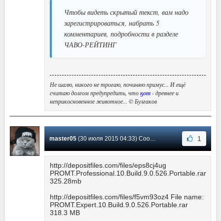
Чтобы видеть скрытый текст, вам надо
зарегистрироваться, набрать 5
комментариев, подробности в разделе
ЧАВО-РЕЙТИНГ
Не шалю, никого не трогаю, починяю примус... И ещё
считаю долгом предупредить, что
ӄот
- древнее и
неприкосновенное животное... © Булгаков
1
master05
(30 июля 2015 04:33) Сообщение #232
http://depositfiles.com/files/eps8cj4ug
PROMT.Professional.10.Build.9.0.526.Portable.rar
325.28mb
http://depositfiles.com/files/f5vm93oz4 File name:
PROMT.Expert.10.Build.9.0.526.Portable.rar
318.3 MB