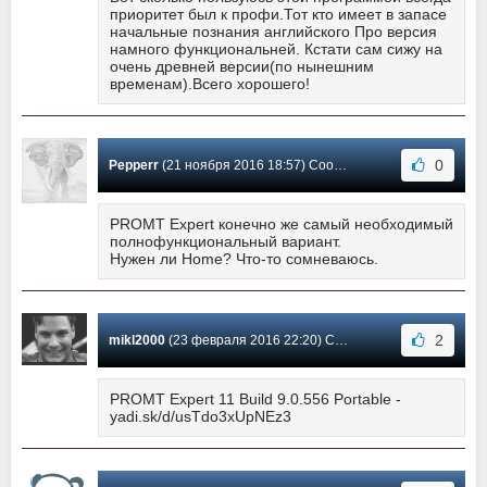
приоритет был к профи.Тот кто имеет в запасе
начальные познания английского Про версия
намного функциональней. Кстати сам сижу на
очень древней версии(по нынешним
временам).Всего хорошего!
0
Pepperr
(21 ноября 2016 18:57) Сообщение #240
PROMT Expert конечно же самый необходимый
полнофункциональный вариант.
Нужен ли Home? Что-то сомневаюсь.
2
mikl2000
(23 февраля 2016 22:20) Сообщение #239
PROMT Expert 11 Build 9.0.556 Portable -
yadi.sk/d/usTdo3xUpNEz3