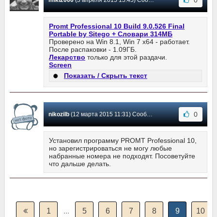
0
mikl2000
(3 апреля 2015 15:45) Сообщение #226
Promt Professional 10 Build 9.0.526 Final
Portable by Sitego + Словари 314МБ
Проверено на Win 8.1, Win 7 x64 - работает.
После распаковки - 1.09ГБ.
Лекарство
только для этой раздачи.
Screen
Показать / Скрыть текст
0
nikozilb
(12 марта 2015 11:31) Сообщение #225
Установил программу PROMT Professional 10,
но зарегистрироваться не могу любые
набранные номера не подходят. Посоветуйте
что дальше делать.
1
...
5
6
7
8
9
10