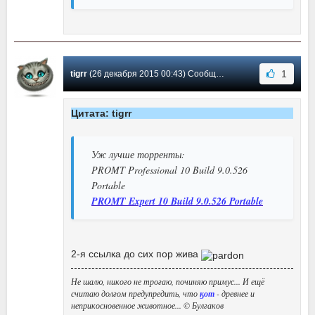
1
tigrr
(26 декабря 2015 00:43) Сообщение #234
Цитата: tigrr
Уж лучше торренты:
PROMT Professional 10 Build 9.0.526
Portable
PROMT Expert 10 Build 9.0.526 Portable
2-я ссылка до сих пор жива
Не шалю, никого не трогаю, починяю примус... И ещё
считаю долгом предупредить, что
ӄот
- древнее и
неприкосновенное животное... © Булгаков