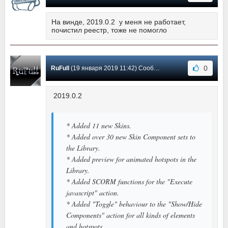
На винде, 2019.0.2 у меня не работает,
почистил реестр, тоже не помогло
0
RuFull
(19 января 2019 11:42) Сообщение #21
2019.0.2
* Added 11 new Skins.
* Added over 30 new Skin Component sets to
the Library.
* Added preview for animated hotspots in the
Library.
* Added SCORM functions for the "Execute
javascript" action.
* Added "Toggle" behaviour to the "Show/Hide
Components" action for all kinds of elements
and hotspots.