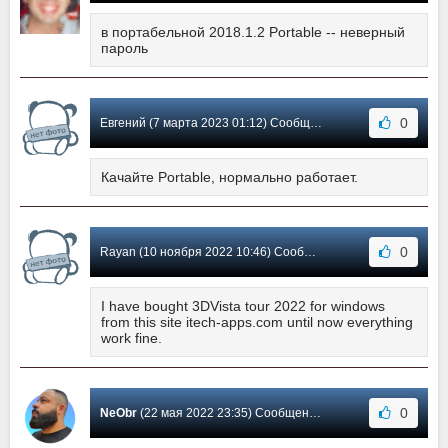
в портабельной 2018.1.2 Portable -- неверный
пароль
0
Евгений (7 марта 2023 01:12) Сообщение #32
Качайте Portable, нормально работает.
0
Rayan (10 ноября 2022 10:46) Сообщение #31
I have bought 3DVista tour 2022 for windows
from this site itech-apps.com until now everything
work fine.
0
NeObr
(22 мая 2022 23:35) Сообщение #30