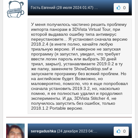
0
Гость Евгений (28 июля 2024 01:47) Сообщение #34
У меня получилось частично решить проблему
импорта панорам в 3DVista Virtual Tour, при
которой выдавало ошибку типа антивирус
переустановите... Я установил сначала версию
2018.2.4 (в инете полно, качайте любую
триальную версию. И наверное не запуская
программу (я запустил, увидел, что требует
ввести логин пароль или выбрать 30 дней
триал, закрыл), устанавлвиаете 2019.0.2 в ту
же папку, заменяете ShowDesktop.swf и
запускаете программу без всякий проблем. Но
на английском будет. Возможно, но
маловероятно, помогло, что я еще попробовал
сначала установить 2019.3.2, но, насколько
помню, я ее полностью удалил и продолжил
эксперименты. И да, 3DVista Stitcher 4, не
получилось запустить без ошибок, только
2018.1.2 Portable версию.
0
seregadushka
(24 декабря 2023 04:10) Сообщение #33