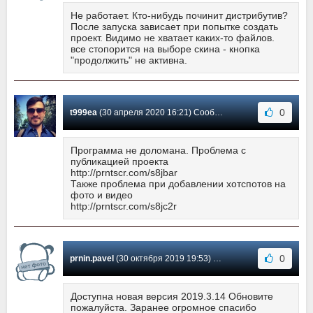
Не работает. Кто-нибудь починит дистрибутив?
После запуска зависает при попытке создать
проект. Видимо не хватает каких-то файлов.
все стопорится на выборе скина - кнопка
"продолжить" не активна.
0
t999ea
(30 апреля 2020 16:21) Сообщение #26
Программа не доломана. Проблема с
публикацией проекта
http://prntscr.com/s8jbar
Также проблема при добавлении хотспотов на
фото и видео
http://prntscr.com/s8jc2r
0
prnin.pavel
(30 октября 2019 19:53) Сообщение #25
Доступна новая версия 2019.3.14 Обновите
пожалуйста. Заранее огромное спасибо