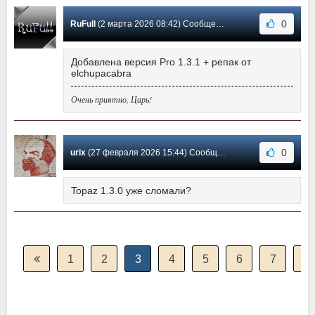
0
RuFull
(2 марта 2026 08:42) Сообщение #718
Добавлена версия Pro 1.3.1 + репак от
elchupacabra
Очень приятно, Царь!
0
urix
(27 февраля 2026 15:44) Сообщение #717
Topaz 1.3.0 уже сломали?
1
2
3
4
5
6
7
8