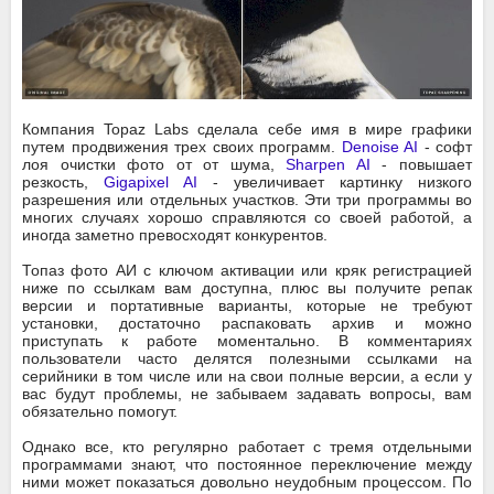
Компания Topaz Labs сделала себе имя в мире графики
путем продвижения трех своих программ.
Denoise AI
- софт
лоя очистки фото от от шума,
Sharpen AI
- повышает
резкость,
Gigapixel AI
- увеличивает картинку низкого
разрешения или отдельных участков. Эти три программы во
многих случаях хорошо справляются со своей работой, а
иногда заметно превосходят конкурентов.
Топаз фото АИ с ключом активации или кряк регистрацией
ниже по ссылкам вам доступна, плюс вы получите репак
версии и портативные варианты, которые не требуют
установки, достаточно распаковать архив и можно
приступать к работе моментально. В комментариях
пользователи часто делятся полезными ссылками на
серийники в том числе или на свои полные версии, а если у
вас будут проблемы, не забываем задавать вопросы, вам
обязательно помогут.
Однако все, кто регулярно работает с тремя отдельными
программами знают, что постоянное переключение между
ними может показаться довольно неудобным процессом. По