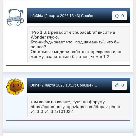
0
hfa3hfa
(2 марта 2026 13:43) Сообщение #720
"Pro 1.3.1 репак от elchupacabra" висит на
Wonder глухо.
Кто-нибудь знает что "подшаманить", что бы
пошло?
Остальные модели работают прекрасно и, по-
моему, значительно быстрее, чем в 1.2
0
Dfine
(2 марта 2026 18:17) Сообщение #719
там косяк на косяке, судя по форуму
https://community.topazlabs.com/t/topaz-photo-
v1-3-0-v1-3-1/101032