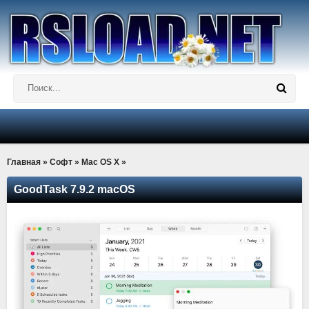
Главная
»
Софт
»
Mac OS X
»
GoodTask 7.9.2 macOS