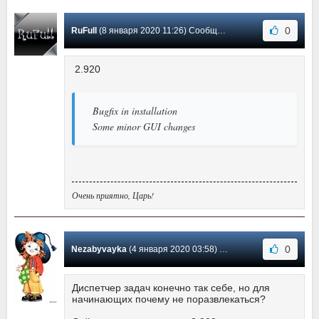
0
RuFull
(8 января 2020 11:26) Сообщение #33
2.920
Bugfix in installation
Some minor GUI changes
Очень приятно, Царь!
0
Nezabyvayka
(4 января 2020 03:58) Сообщение #32
Диспетчер задач конечно так себе, но для
начинающих почему не поразвлекаться?