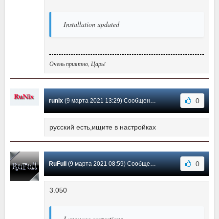
Installation updated
Очень приятно, Царь!
0
runix
(9 марта 2021 13:29) Сообщение #40
русский есть,ищите в настройках
0
RuFull
(9 марта 2021 08:59) Сообщение #39
3.050
Language corrections