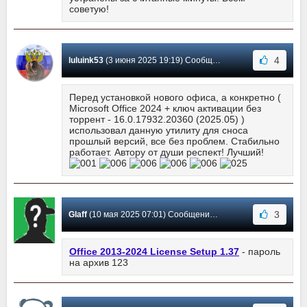
советую!
4
luluink53
(3 июня 2025 19:19) Сообщение #603
Перед установкой нового офиса, а конкретно (
Microsoft Office 2024 + ключ активации без
торрент - 16.0.17932.20360 (2025.05) )
использовал данную утилиту для сноса
прошлый версий, все без проблем. Стабильно
работает. Автору от души респект! Лучший!
3
Glaff
(10 мая 2025 07:01) Сообщение #602
Office 2013-2024 License Setup 1.37
- пароль
на aрхив 123