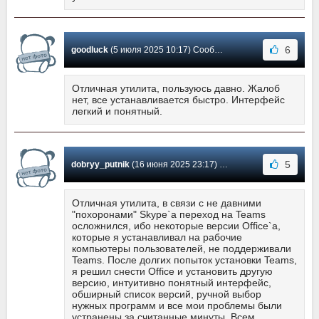
6
goodluck
(5 июля 2025 10:17) Сообщение #605
Отличная утилита, пользуюсь давно. Жалоб
нет, все устанавливается быстро. Интерфейс
легкий и понятный.
5
dobryy_putnik
(16 июня 2025 23:17) Сообщение #604
Отличная утилита, в связи с не давними
"похоронами" Skype`a переход на Teams
осложнился, ибо некоторые версии Office`a,
которые я устанавливал на рабочие
компьютеры пользователей, не поддерживали
Teams. После долгих попыток установки Teams,
я решил снести Office и установить другую
версию, интуитивно понятный интерфейс,
обширный список версий, ручной выбор
нужных программ и все мои проблемы были
устранены за считанные минуты. Всем