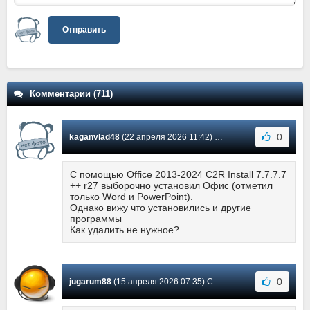
Отправить
Комментарии (711)
0
kaganvlad48
(22 апреля 2026 11:42) Сообщение #621
С помощью Office 2013-2024 C2R Install 7.7.7.7
++ r27 выборочно установил Офис (отметил
только Word и PowerPoint).
Однако вижу что установились и другие
программы
Как удалить не нужное?
0
jugarum88
(15 апреля 2026 07:35) Сообщение #620