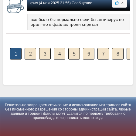
4
qww (4 мая 2025 21:56) Сообщение #601
все было бы нормально если бы антивирус не
орал что в файлах троян спрятан
1
2
3
4
5
6
7
8
9
Решительно запрещаем скачивание и использование материалов сайта
без письменного разрешения со стороны администрации сайта. Любые
данные и торрент файлы могут удалится по первому требованию
правообладателя, написать можно
сюда