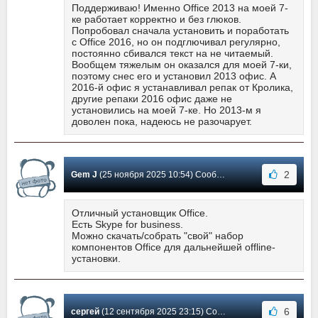
Поддерживаю! Именно Office 2013 на моей 7-
ке работает корректно и без глюков.
Попробовал сначала установить и поработать
с Office 2016, но он подглючивал регулярно,
постоянно сбивался текст на не читаемый.
Вообщем тяжелым он оказался для моей 7-ки,
поэтому снес его и установил 2013 офис. А
2016-й офис я устанавливал репак от Кролика,
другие репаки 2016 офис даже не
установились на моей 7-ке. Но 2013-м я
доволен пока, надеюсь не разочарует.
2
Gem J
(25 ноября 2025 10:54) Сообщение #609
Отличный установщик Office.
Есть Skype for business.
Можно скачать/собрать "свой" набор
компонентов Office для дальнейшей offline-
установки.
6
сергей
(12 сентября 2025 23:15) Сообщение #608