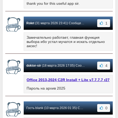
thank you for this useful app sir.
1
Rolet
(31 марта 2026 23:41) Сообщение #619
Замечательно работает, главная функция
выбора ибо устал мучатся и искать отдельно
аксес!
4
doktor-sir
(18 марта 2026 17:05) Сообщение #618
Office 2013-2024 C2R Install + Lite v7.7.7.7 r27
Пароль на архив 2025
0
Гость blank (10 марта 2026 01:35) Сообщение #617