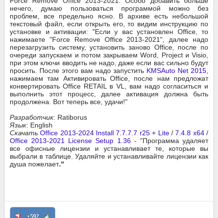
Force Remove Office 2013-2021. Особо добавить больше
нечего, думаю пользоваться программой можно без
проблем, все предельно ясно. В архиве есть небольшой
текстовый файл, если открыть его, то видим инструкцию по
установке и активации: "Если у вас установлен Office, то
нажимаете "Force Remove Office 2013-2021", далее надо
перезагрузить систему, установить заново Office, после по
очереди запускаем и потом закрываем Word, Project и Visio,
при этом ключи вводить не надо, даже если вас сильно будут
просить. После этого вам надо запустить
KMSAuto Net 2015
,
нажимаем там Активировать Office, после нам предложат
конвертировать Office RETAIL в VL, вам надо согласиться и
выполнить этот процесс, далее активация должна быть
продолжена. Вот теперь все, удачи!"
Разработчик
: Ratiborus
Язык
: English
Скачать
Office 2013-2024 Install 7.7.7.7 r25 + Lite
/
7.4.8 x64
/
Office 2013-2021 License Setup 1.36
- "Программа удаляет
все офисные лицензии и устанавливает те, которые вы
выбрали в таблице. Удаляйте и устанавливайте лицензии как
душа пожелает
."
+592