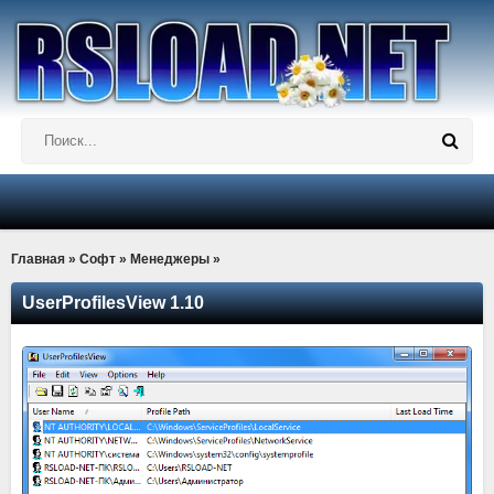
Главная
»
Софт
»
Менеджеры
»
UserProfilesView 1.10