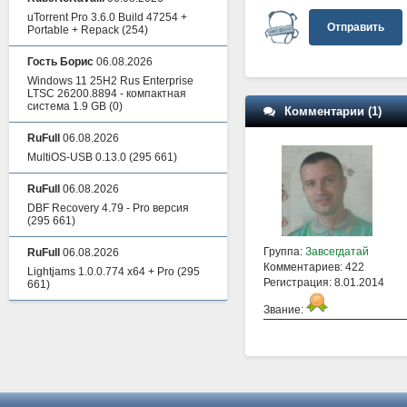
uTorrent Pro 3.6.0 Build 47254 +
Отправить
Portable + Repack
(254)
Гость Борис
06.08.2026
Windows 11 25H2 Rus Enterprise
LTSC 26200.8894 - компактная
система 1.9 GB
(0)
Комментарии (1)
RuFull
06.08.2026
MultiOS-USB 0.13.0
(295 661)
RuFull
06.08.2026
DBF Recovery 4.79 - Pro версия
(295 661)
Группа:
Завсегдатай
RuFull
06.08.2026
Комментариев: 422
Lightjams 1.0.0.774 x64 + Pro
(295
Регистрация: 8.01.2014
661)
Звание: