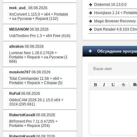
Diskernet 16.13.0.0
mek_asd_
06.08.2026
Hourglass 1.14 + Portabl
XnConvert 1.115.0 + x64 + Portable
+ на Русском + Repack
(132)
Magic Browser Recovery 3
Dark Reader 4.9.103 Chr
MEGANOM
06.08.2026
UsbToolbox Pro 1.3 + x64 Free
(416)
alivakos
06.08.2026
Обсуждение програм
Luminar Neo 1.28.0.17626 +
Portable + Repack + на Русском
(1
666)
moskvin707
06.08.2026
Total Commander 11.58 + x64 +
Portable + Repack + Сборки
(5)
RuFull
06.08.2026
GibbsCAM 2026 26.1.15.0 x64 +
2024
(295 661)
RubertoKavalli
06.08.2026
BitTorrent Pro 7.11.0.47255 +
Portable + Repack
(254)
RubertoKavalli
06.08.2026