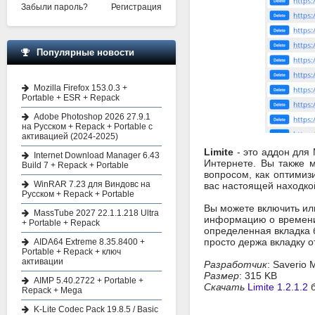
Забыли пароль?
Регистрация
Популярные новости
Mozilla Firefox 153.0.3 +
Portable + ESR + Repack
Adobe Photoshop 2026 27.9.1
на Русском + Repack + Portable с
активацией (2024-2025)
Limite
- это аддон для 
Internet Download Manager 6.43
Интернете. Вы также 
Build 7 + Repack + Portable
вопросом, как оптимиз
WinRAR 7.23 для Виндовс на
вас настоящей находко
Русском + Repack + Portable
Вы можете включить ил
MassTube 2027 22.1.1.218 Ultra
информацию о времени,
+ Portable + Repack
определенная вкладка 
просто держа вкладку о
AIDA64 Extreme 8.35.8400 +
Portable + Repack + ключ
активации
Разработчик
: Saverio M
Размер
: 315 KB
AIMP 5.40.2722 + Portable +
Скачать
Limite 1.2.1.2
б
Repack + Mega
K-Lite Codec Pack 19.8.5 / Basic