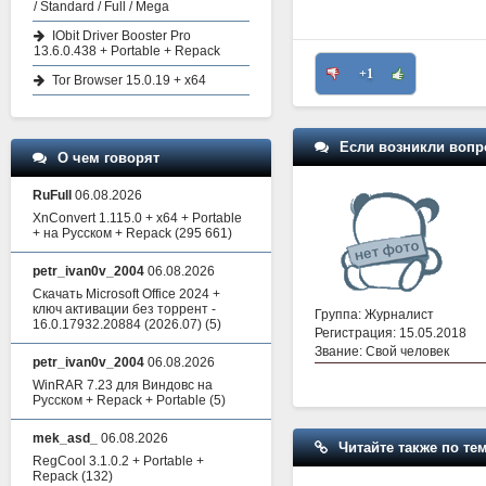
/ Standard / Full / Mega
IObit Driver Booster Pro
13.6.0.438 + Portable + Repack
+1
Tor Browser 15.0.19 + x64
Если возникли вопр
О чем говорят
RuFull
06.08.2026
XnConvert 1.115.0 + x64 + Portable
+ на Русском + Repack
(295 661)
petr_ivan0v_2004
06.08.2026
Скачать Microsoft Office 2024 +
ключ активации без торрент -
Группа: Журналист
16.0.17932.20884 (2026.07)
(5)
Регистрация: 15.05.2018
Звание: Свой человек
petr_ivan0v_2004
06.08.2026
WinRAR 7.23 для Виндовс на
Русском + Repack + Portable
(5)
mek_asd_
06.08.2026
Читайте также по тем
RegCool 3.1.0.2 + Portable +
Repack
(132)