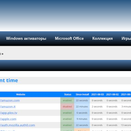
Windows активаторы
Microsoft Office
Коллекция
Игр
ы
»