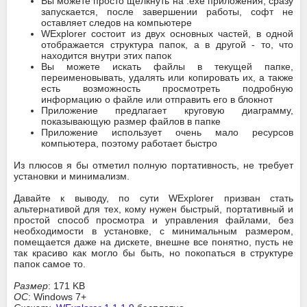
Вы можете просто щелкнуть на .exe приложения, сразу
запускается, после завершении работы, софт не
оставляет следов на компьютере
WExplorer состоит из двух основных частей, в одной
отображается структура папок, а в другой - то, что
находится внутри этих папок
Вы можете искать файлы в текущей папке,
переименовывать, удалять или копировать их, а также
есть возможность просмотреть подробную
информацию о файле или отправить его в блокнот
Приложение предлагает круговую диаграмму,
показывающую размер файлов в папке
Приложение использует очень мало ресурсов
компьютера, поэтому работает быстро
Из плюсов я бы отметил полную портативность, не требует
установки и минимализм.
Давайте к выводу, по сути WExplorer призван стать
альтернативой для тех, кому нужен быстрый, портативный и
простой способ просмотра и управления файлами, без
необходимости в установке, с минимальным размером,
помещается даже на дискете, внешне все понятно, пусть не
так красиво как могло бы быть, но покопаться в структуре
папок самое то.
Размер
: 171 KB
ОС
: Windows 7+