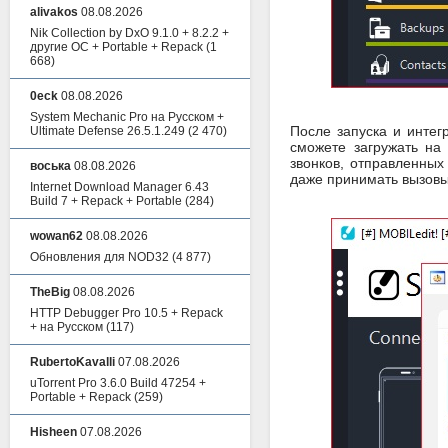
alivakos
08.08.2026
Nik Collection by DxO 9.1.0 + 8.2.2 +
другие ОС + Portable + Repack
(1
668)
0eck
08.08.2026
System Mechanic Pro на Русском +
После запуска и инте
Ultimate Defense 26.5.1.249
(2 470)
сможете загружать на
звонков, отправленных
воська
08.08.2026
даже принимать вызовы 
Internet Download Manager 6.43
Build 7 + Repack + Portable
(284)
wowan62
08.08.2026
Обновления для NOD32
(4 877)
TheBig
08.08.2026
HTTP Debugger Pro 10.5 + Repack
+ на Русском
(117)
RubertoKavalli
07.08.2026
uTorrent Pro 3.6.0 Build 47254 +
Portable + Repack
(259)
Hisheen
07.08.2026