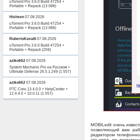
uTorrent Pro 3.6.0 Build 47254 +
Portable + Repack
(13 088)
Hisheen
07.08.2026
uTorrent Pro 3.6.0 Build 47254 +
Portable + Repack
(13 088)
RubertoKavalli
07.08.2026
uTorrent Pro 3.6.0 Build 47254 +
Portable + Repack
(259)
aziko662
07.08.2026
System Mechanic Pro на Русском +
Ultimate Defense 26.5.1.249
(1 557)
aziko662
07.08.2026
PTC Creo 13.4.0.0 + HelpCenter +
12.4.4.0 + 10.0.11
(1 557)
MOBILedit очень извес
позволяющий вам рабо
редактором телефонной
это опять же достаточ