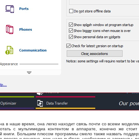
тна в наше время, она легко находит связь почти со всеми моде
тать с мультимедиа контентом в аппарате, конечно же стоит
 книги. Большим плюсом программы смело также назвать поддерж
но просто и понятно, вам надо выбрать необходимые элементы, п