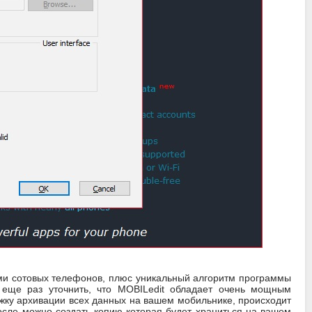
лями сотовых телефонов, плюс уникальный алгоритм программы
 еще раз уточнить, что MOBILedit обладает очень мощным
ку архивации всех данных на вашем мобильнике, происходит
осле можно создать копию которая будет храниться на вашем