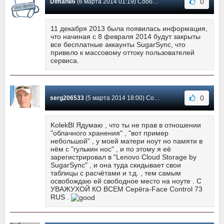
0
Diman86
(6 марта 2014 01:19) Сообщение #28
11 декабря 2013 была появилась информация,
что начиная с 8 февраля 2014 будут закрыты
все бесплатные аккаунты SugarSync, что
привело к массовому оттоку пользователей
сервиса.
0
serg206533
(5 марта 2014 18:00) Сообщение #27
KolekBl Ядумаю , что ты не прав в отношении
"облачного хранения" , "вот пример
небольшой" , у моей матери ноут но памяти в
нём с "гулькин нос" , и по этому я её
зарегистрировал в "Lenovo Cloud Storage by
SugarSync" , и она туда скидывает свои
таблицы с расчётами и т.д. , тем самым
освобождаю ей свободное место на ноуте . С
УВАЖУХОЙ КО ВСЕМ Серёга-Face Control 73
RUS .