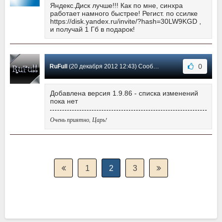
Яндекс.Диск лучше!!! Как по мне, синхра
работает намного быстрее! Регист. по ссилке
https://disk.yandex.ru/invite/?hash=30LW9KGD ,
и получай 1 Гб в подарок!
0
RuFull
(20 декабря 2012 12:43) Сообщение #10
Добавлена версия 1.9.86 - списка изменений
пока нет
Очень приятно, Царь!
1
2
3