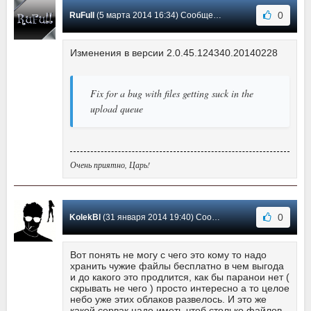
0
RuFull
(5 марта 2014 16:34) Сообщение #26
Изменения в версии 2.0.45.124340.20140228
Fix for a bug with files getting suck in the
upload queue
Очень приятно, Царь!
0
KolekBl
(31 января 2014 19:40) Сообщение #25
Вот понять не могу с чего это кому то надо
хранить чужие файлы бесплатно в чем выгода
и до какого это продлится, как бы паранои нет (
скрывать не чего ) просто интересно а то целое
небо уже этих облаков развелось. И это же
какой сервак надо иметь чтоб столько файлов