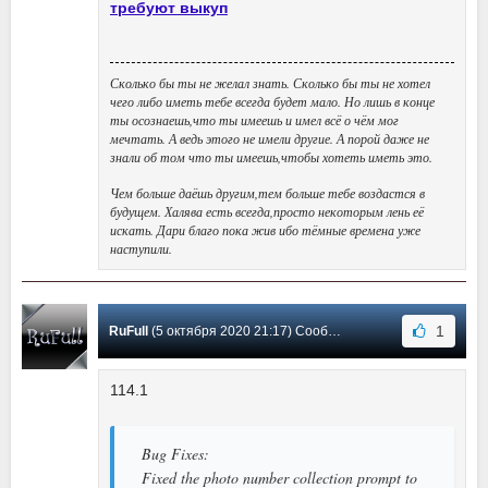
требуют выкуп
Сколько бы ты не желал знать. Сколько бы ты не хотел
чего либо иметь тебе всегда будет мало. Но лишь в конце
ты осознаешь,что ты имеешь и имел всё о чём мог
мечтать. А ведь этого не имели другие. А порой даже не
знали об том что ты имеешь,чтобы хотеть иметь это.
Чем больше даёшь другим,тем больше тебе воздастся в
будущем. Халява есть всегда,просто некоторым лень её
искать. Дари благо пока жив ибо тёмные времена уже
наступили.
1
RuFull
(5 октября 2020 21:17) Сообщение #69
114.1
Bug Fixes:
Fixed the photo number collection prompt to