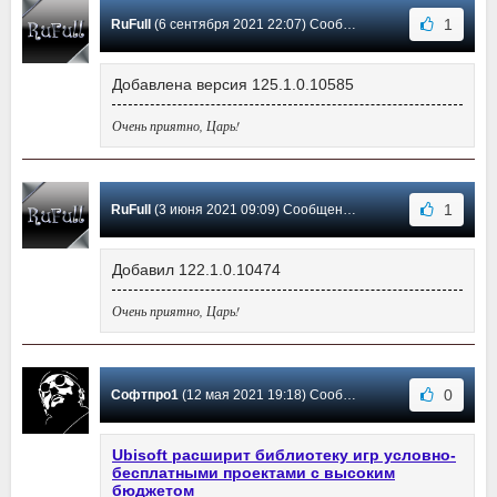
1
RuFull
(6 сентября 2021 22:07) Сообщение #77
Добавлена версия 125.1.0.10585
Очень приятно, Царь!
1
RuFull
(3 июня 2021 09:09) Сообщение #76
Добавил 122.1.0.10474
Очень приятно, Царь!
0
Софтпро1
(12 мая 2021 19:18) Сообщение #75
Ubisoft расширит библиотеку игр условно-
бесплатными проектами с высоким
бюджетом