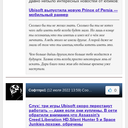
Давно небыло интересных новостей от юбиков:
Ubisoft выпустила новую Prince of Persia —
мобильный раннер
Сколько бы ты не желал знать. Сколько бы ты не хотел
чего либо иметь тебе всегда будет мало. Но лишь в конце
ты осознаешь,что ты имеешь и имел всё о чём мог
мечтать. А ведь этого не имели другие. А порой даже не
знали об том что ты имеешь,чтобы хотеть иметь это.
Чем больше даёшь другим,тем больше тебе воздастся в
будущем. Халява есть всегда,просто некоторым лень её
искать. Дари благо пока жив ибо тёмные времена уже
наступили.
0
Софтпро1
(12 июля 2022 13:59) Сообщение #83
Слух: три игры Ubisoft скоро перестанут
работать — даже если они куплены. В сети
обратили внимание,что Assassin's
Creed:Liberation HD,Silent Hunter 5 и Space
Junkies,похоже, обречены