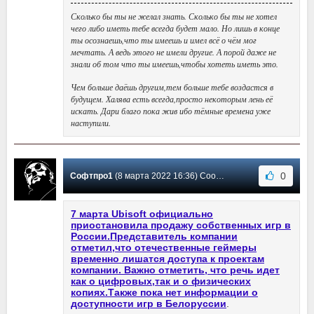
Сколько бы ты не желал знать. Сколько бы ты не хотел
чего либо иметь тебе всегда будет мало. Но лишь в конце
ты осознаешь,что ты имеешь и имел всё о чём мог
мечтать. А ведь этого не имели другие. А порой даже не
знали об том что ты имеешь,чтобы хотеть иметь это.
Чем больше даёшь другим,тем больше тебе воздастся в
будущем. Халява есть всегда,просто некоторым лень её
искать. Дари благо пока жив ибо тёмные времена уже
наступили.
0
Софтпро1
(8 марта 2022 16:36) Сообщение #82
7 марта Ubisoft официально
приостановила продажу собственных игр в
России.Представитель компании
отметил,что отечественные геймеры
временно лишатся доступа к проектам
компании. Важно отметить, что речь идет
как о цифровых,так и о физических
копиях.Также пока нет информации о
доступности игр в Белоруссии
.