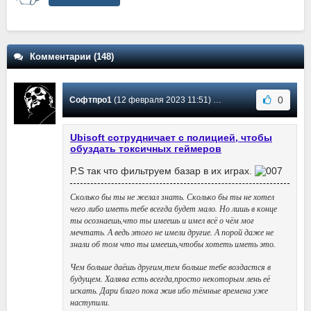
Комментарии (148)
0
Софтпро1
(12 февраля 2023 11:51) Сообщение #87
Ubisoft сотрудничает с полицией, чтобы
обуздать токсичных геймеров
P.S так что фильтруем базар в их играх.
Сколько бы ты не желал знать. Сколько бы ты не хотел
чего либо иметь тебе всегда будет мало. Но лишь в конце
ты осознаешь,что ты имеешь и имел всё о чём мог
мечтать. А ведь этого не имели другие. А порой даже не
знали об том что ты имеешь,чтобы хотеть иметь это.
Чем больше даёшь другим,тем больше тебе воздастся в
будущем. Халява есть всегда,просто некоторым лень её
искать. Дари благо пока жив ибо тёмные времена уже
наступили.