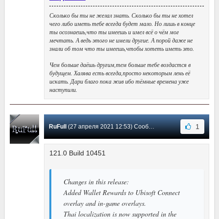
Сколько бы ты не желал знать. Сколько бы ты не хотел
чего либо иметь тебе всегда будет мало. Но лишь в конце
ты осознаешь,что ты имеешь и имел всё о чём мог
мечтать. А ведь этого не имели другие. А порой даже не
знали об том что ты имеешь,чтобы хотеть иметь это.
Чем больше даёшь другим,тем больше тебе воздастся в
будущем. Халява есть всегда,просто некоторым лень её
искать. Дари благо пока жив ибо тёмные времена уже
наступили.
1
RuFull
(27 апреля 2021 12:53) Сообщение #74
121.0 Build 10451
Changes in this release:
Added Wallet Rewards to Ubisoft Connect
overlay and in-game overlays.
Thai localization is now supported in the