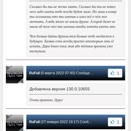
Сколько бы ты не желал знать. Сколько бы ты не хотел
чего либо иметь тебе всегда будет мало. Но лишь в конце
ты осознаешь,что ты имеешь и имел всё о чём мог
мечтать. А ведь этого не имели другие. А порой даже не
знали об том что ты имеешь,чтобы хотеть иметь это.
Чем больше даёшь другим,тем больше тебе воздастся в
будущем. Халява есть всегда,просто некоторым лень её
искать. Дари благо пока жив ибо тёмные времена уже
наступили.
1
RuFull
(5 марта 2022 07:40) Сообщение #81
Добавлена версия 130.0.10655
Очень приятно, Царь!
1
RuFull
(27 января 2022 16:17) Сообщение #80