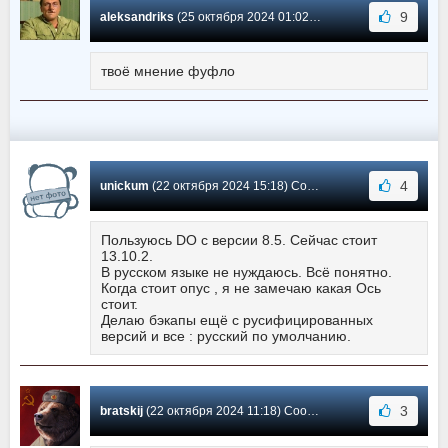
9
aleksandriks
(25 октября 2024 01:02) Сообщение #473
твоё мнение фуфло
4
unickum
(22 октября 2024 15:18) Сообщение #472
Пользуюсь DO с версии 8.5. Сейчас стоит
13.10.2.
В русском языке не нуждаюсь. Всё понятно.
Когда стоит опус , я не замечаю какая Ось
стоит.
Делаю бэкапы ещё с русифицированных
версий и все : русский по умолчанию.
3
bratskij
(22 октября 2024 11:18) Сообщение #471