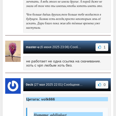
мечтать. А ведь этого не имели другие. А порой даже не
знали об том что ты имеешь,чтобы хотеть иметь это.
Чем больше даёшь другим,тем больше тебе воздастся в
будущем. Халява есть всегда,просто некоторым лень её
искать. Дари благо пока жив ибо тёмные времена уже
наступили.
1
master-u
(6 июня 2025 23:06) Сообщение #987
не работает не одна ссылка на скачивание.
хоть с vpn любым хоть без.
0
0eck
(27 мая 2025 22:01) Сообщение #986
Цитата: volk666
Цитата: adsllinkact