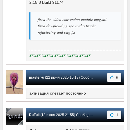
2.15.8 Build 91174
fixed the video conversion module mpg.dll
fixed downloading geo audio tracks
refactoring and bug fix
XXXXX-XXXXX-XXXXX-XXXXX-XXXXX
6
master-u
(22 июня 2025 15:18) Сообщение #992
активация слетает постоянно
1
RuFull
(18 июня 2025 21:55) Сообщение #991