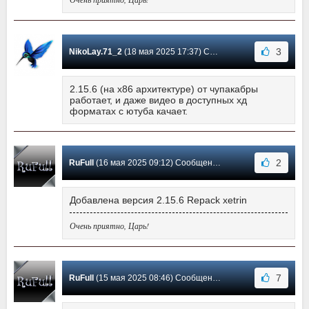
3
NikoLay.71_2
(18 мая 2025 17:37) Сообщение #980
2.15.6 (на х86 архитектуре) от чупакабры
работает, и даже видео в доступных хд
форматах с ютуба качает.
2
RuFull
(16 мая 2025 09:12) Сообщение #979
Добавлена версия 2.15.6 Repack xetrin
Очень приятно, Царь!
7
RuFull
(15 мая 2025 08:46) Сообщение #978