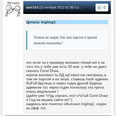
0
user314
(22 октября 2012 02:36) Сообщение #7
Цитата: Ingling1
Толком не шарю.Так она пароли в прогах
может показать?
это если ты к примеру взломал rsload.net и за
того что у тебя уже есть 30 ком. у тебе не дают
скачать Corel Draw,
короче взломал ты БД sql inject-ом смотришь а
там не пароли а их хеши, ставишь hash админа
RuFull брутишь и через годик другой будешь
админом тут, через годик поскольку эта прога
очень медленная !
(дайте уже *л*дь скачать этот е*а*ый Corel Draw
я Год на вашем сайте еп* )
надеюсь все понятно объяснил Ingling1. сорри
за офф топ.