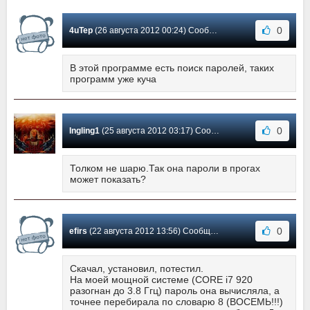
0
4uTep
(26 августа 2012 00:24) Сообщение #6
В этой программе есть поиск паролей, таких
программ уже куча
0
Ingling1
(25 августа 2012 03:17) Сообщение #5
Толком не шарю.Так она пароли в прогах
может показать?
0
efirs
(22 августа 2012 13:56) Сообщение #4
Скачал, установил, потестил.
На моей мощной системе (CORE i7 920
разогнан до 3.8 Ггц) пароль она вычисляла, а
точнее перебирала по словарю 8 (ВОСЕМЬ!!!)