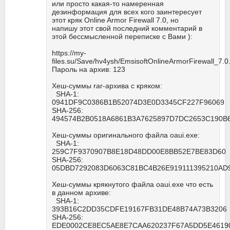
или просто какая-то намеренная
дезинформация для всех кого заинтересует
этот кряк Online Armor Firewall 7.0, но
напишу этот свой последний комментарий в
этой бессмысленной переписке с Вами ):
https://my-
files.su/Save/hv4ysh/EmsisoftOnlineArmorFirewall_7.0
Пароль на архив: 123
Хеш-суммы rar-архива с кряком:
SHA-1:
0941DF9C0386B1B52074D3E0D3345CF227F96069
SHA-256:
494574B2B0518A6861B3A7625897D7DC2653C190B
Хеш-суммы оригинального файла oaui.exe:
SHA-1:
259C7F9370907B8E18D48DD00E8BB52E7BE83D60
SHA-256:
05DBD7292083D6063C81BC4B26E919111395210A
Хеш-суммы крякнутого файла oaui.exe что есть
в данном архиве:
SHA-1:
393B16C2DD35CDFE19167FB31DE48B74A73B3206
SHA-256:
EDE0002CE8EC5AE8E7CAA620237F67A5DD5E4619