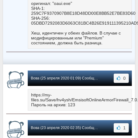
оригинал: "oaui.exe"
SHA-1:
259C7F9370907B8E18D48DD00E8BB52E7BE83D60
SHA-256:
05DBD7292083D6063C81BC4B26E919111395210A
Хеш, идентичен у обеих файлов. В случае с
модифицированным или "Premium"
состоянием, должна быть разница.
0
Вова (25 апреля 2020 01:09) Сообщение #96
https://my-
files.su/Save/hv4ysh/EmsisoftOnlineArmorFirewall_7.0
Пароль на архив: 123
1
Вова (23 апреля 2020 02:35) Сообщение #95