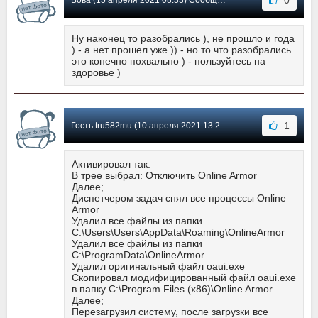
0
Вова (15 апреля 2021 08:33) Сообщение #106
Ну наконец то разобрались ), не прошло и года
) - а нет прошел уже )) - но то что разобрались
это конечно похвально ) - пользуйтесь на
здоровье )
1
Гость tru582mu (10 апреля 2021 13:28) Сообщение #105
Активировал так:
В трее выбрал: Отключить Online Armor
Далее;
Диспетчером задач снял все процессы Online
Armor
Удалил все файлы из папки
C:\Users\Users\AppData\Roaming\OnlineArmor
Удалил все файлы из папки
C:\ProgramData\OnlineArmor
Удалил оригинальный файл oaui.exe
Скопировал модифицированный файл oaui.exe
в папку C:\Program Files (x86)\Online Armor
Далее;
Перезагрузил систему, после загрузки все