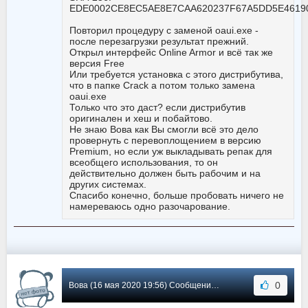
EDE0002CE8EC5AE8E7CAA620237F67A5DD5E4619
Повторил процедуру с заменой oaui.exe -
после перезагрузки результат прежний.
Открыл интерфейс Online Armor и всё так же
версия Free
Или требуется установка с этого дистрибутива,
что в папке Crack а потом только замена
oaui.exe
Только что это даст? если дистрибутив
оригинален и хеш и побайтово.
Не знаю Вова как Вы смогли всё это дело
провернуть с перевоплощением в версию
Premium, но если уж выкладывать репак для
всеобщего использования, то он
действительно должен быть рабочим и на
других системах.
Спасибо конечно, больше пробовать ничего не
намереваюсь одно разочарование.
0
Вова (16 мая 2020 19:56) Сообщение #99