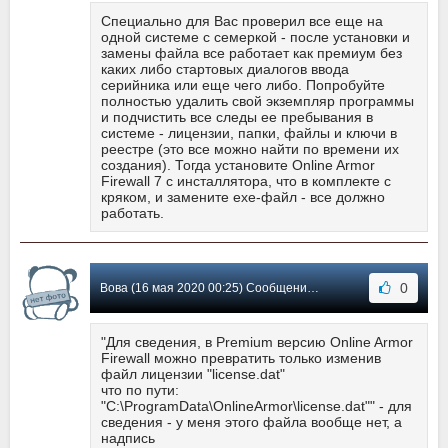
Специально для Вас проверил все еще на
одной системе с семеркой - после установки и
замены файла все работает как премиум без
каких либо стартовых диалогов ввода
серийника или еще чего либо. Попробуйте
полностью удалить свой экземпляр программы
и подчистить все следы ее пребывания в
системе - лицензии, папки, файлы и ключи в
реестре (это все можно найти по времени их
создания). Тогда установите Online Armor
Firewall 7 с инсталлятора, что в комплекте с
кряком, и замените ехе-файл - все должно
работать.
0
Вова (16 мая 2020 00:25) Сообщение #98
"Для сведения, в Premium версию Online Armor
Firewall можно превратить только изменив
файл лицензии "license.dat"
что по пути:
"C:\ProgramData\OnlineArmor\license.dat"" - для
сведения - у меня этого файла вообще нет, а
надпись