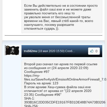
Если Вы действительно не в состоянии просто
заменить файл oaui.exe и не можете даже
правильно посчитать его хеш то
уж увольте меня от бессмысленной траты
времени на Вас, явный стёб какой-то, всего
наилучшего, посему разрешите
откланяться сударь )).
0
tru582mu
(18 мая 2020 15:50) Сообщение #100
Второй раз скачал rar-архив по первой ссылке
из сообщения от (24 апреля 2020 22:09)
Сообщение #97
https://my-
files.su/Save/hv4ysh/EmsisoftOnlineArmorFirewall_7.0
Пароль на архив: 123
В этом архиве Хеш-сумма файла oaui.exe
отличается! от архива от "(22 апреля 2020
23:35) Сообщение #96"
SHA-1:
393B16C2DD35CDFE19167FB31DE48B74A73B3206
SHA-256: