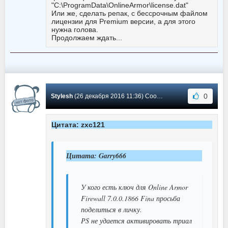
"C:\ProgramData\OnlineArmor\license.dat"
Или же, сделать репак, с бессрочным файлом
лицензии для Premium версии, а для этого
нужна голова.
Продолжаем ждать...
0
Stylesh
(26 декабря 2016 11:36) Сообщение #93
Цитата: zxc121
Цитата: Garry666
У кого есть ключ для Online Armor
Firewall 7.0.0.1866 Fina просьба
поделиться в личку.
PS не удается активировать триал