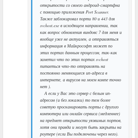
открытости со своего андроид-смартфна
с помощью приложения Port Scanner.
Также заблокировал порти 80 и 443 для
svchost.exe в исходящем направлении, так
как вопрос обновления виндовс 7 для меня и
вообще уже не актуален, а отправляться
информация в Майкрософт может по
этих портах данным процессом, так-как
заметил что по этих портах svchost
питаеться что-то отправлять на
постоянно меняющиеся ип-адреса в
интернете, а вирусов на моем компе точно
нет ).
А если у Вас это сервер с белым ип-
адресом (и без локалки) то тем более
советую просканировать порты с другого
компютера или онлайн сервиса (медленнее)
на предмет открытости уязвимых портов,
хотя они правда и могут быть закрыты на
роутере (если Вы подключены через него).