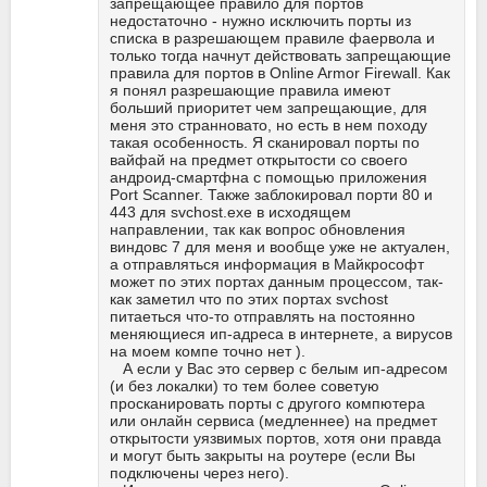
запрещающее правило для портов
недостаточно - нужно исключить порты из
списка в разрешающем правиле фаервола и
только тогда начнут действовать запрещающие
правила для портов в Online Armor Firewall. Как
я понял разрешающие правила имеют
больший приоритет чем запрещающие, для
меня это странновато, но есть в нем походу
такая особенность. Я сканировал порты по
вайфай на предмет открытости со своего
андроид-смартфна с помощью приложения
Port Scanner. Также заблокировал порти 80 и
443 для svchost.exe в исходящем
направлении, так как вопрос обновления
виндовс 7 для меня и вообще уже не актуален,
а отправляться информация в Майкрософт
может по этих портах данным процессом, так-
как заметил что по этих портах svchost
питаеться что-то отправлять на постоянно
меняющиеся ип-адреса в интернете, а вирусов
на моем компе точно нет ).
А если у Вас это сервер с белым ип-адресом
(и без локалки) то тем более советую
просканировать порты с другого компютера
или онлайн сервиса (медленнее) на предмет
открытости уязвимых портов, хотя они правда
и могут быть закрыты на роутере (если Вы
подключены через него).