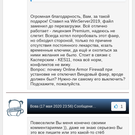
Огромная благодарность, Вам, за такой
подарок! Ставил на WinServer2019, файл
заменил до перезагрузки. Всё отлично
работает - лицензия Premium, надеюсь не
слетит. Всегда хотел попробовать этот фаер,
но обходил стороной, только по причине
отсутствия постоянного лекарства, юзать
временные ключики, да ещё и охотиться за
ними желания не было. Стоит в связке с
Касперским - KES11, пока всё норм,
конфликтов не вижу.
Вопрос: почему Online Armor Firewall при
установке не отключил Виндовый фаер, вроде
должен был? Нужно-ли самому его выключить?
Подскажите, пожалуйста.
1
Вова (17 мая 2020 23:56) Сообщение #101
Повеселили Вы меня конечно своими
комментариями )), даже не знаю серьезно Вы
это все пишите или это какой-то стёб