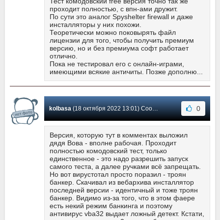
Тест комодовский free версия точно так же
проходит полностью, с впн-ами дружит.
По сути это аналог Spyshelter firewall и даже
инсталляторы у них похожи.
Теоретически можно поковырять файл
лицензии для того, чтобы получить премиум
версию, но и без премиума софт работает
отлично.
Пока не тестировал его с онлайн-играми,
имеющими всякие античиты. Позже дополню...
0
kolbasa
(18 октября 2022 13:01) Сообщение #109
Версия, которую тут в комментах выложил
дядя Вова - вполне рабочая. Проходит
полностью комодовский тест, только
единственное - это надо разрешить запуск
самого теста, а далее ручками всё запрещать.
Но вот вирустотал просто поразил - троян
банкер. Скачивал из вебархива инсталлятор
последней версии - идентичный и тоже троян
банкер. Видимо из-за того, что в этом фаере
есть некий режим банкинга и поэтому
антивирус vba32 выдает ложный детект. Кстати,