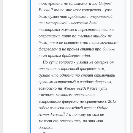
того времени не всплывало, а то Outpost
Firewall вынес мне мозг конкретно - уже
было думал что проблемы с оперативкой
или материнкой - несколько дней
тестировал железо и переставлял планки
оперативки, хотя по тестам ошибок не
было, пока не оставил комп с отключенным
фаерволом и не прочел статьи про Outpost
c его кривим драйвером ядра.
По сути вопроса - у меня не семерке он
отключил встроенный фаерволл сам,
думаю что однозначно стоит отключить
вручную встроенный в виндовс фаерволл,
возможно на WinServer2019 уже чуть
сменился механизм отключения
встроенного фаервола по сравнению с 2013
годом выпуска последней версии Online
Armor Firewall 7 и потому он сам не
может его отключить, но это мои
догадки.