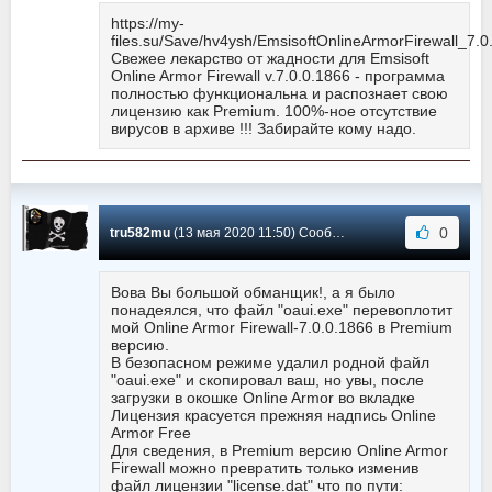
https://my-
files.su/Save/hv4ysh/EmsisoftOnlineArmorFirewall_7.0
Свежее лекарство от жадности для Emsisoft
Online Armor Firewall v.7.0.0.1866 - программа
полностью функциональна и распознает свою
лицензию как Premium. 100%-ное отсутствие
вирусов в архиве !!! Забирайте кому надо.
0
tru582mu
(13 мая 2020 11:50) Сообщение #94
Вова Вы большой обманщик!, а я было
понадеялся, что файл "oaui.exe" перевоплотит
мой Online Armor Firewall-7.0.0.1866 в Premium
версию.
В безопасном режиме удалил родной файл
"oaui.exe" и скопировал ваш, но увы, после
загрузки в окошке Online Armor во вкладке
Лицензия красуется прежняя надпись Online
Armor Free
Для сведения, в Premium версию Online Armor
Firewall можно превратить только изменив
файл лицензии "license.dat" что по пути: