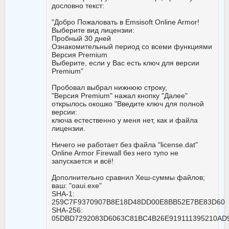
дословно текст:
"Добро Пожаловать в Emsisoft Online Armor!
Выберите вид лицензии:
Пробный 30 дней
Ознакомительный период со всеми функциями
Версия Premium
Выберите, если у Вас есть ключ для версии
Premium"
Пробовал выбрал нижнюю строку,
"Версия Premium" нажал кнопку "Далее"
открылось окошко "Введите ключ для полной
версии:
ключа естественно у меня нет, как и файла
лицензии.
Ничего не работает без файла "license.dat"
Online Armor Firewall без него тупо не
запускается и всё!
Дополнительно сравнил Хеш-суммы файлов;
ваш: "oaui.exe"
SHA-1:
259C7F9370907B8E18D48DD00E8BB52E7BE83D60
SHA-256:
05DBD7292083D6063C81BC4B26E919111395210A