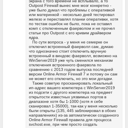
экрана с того времени не всплывало, а то
Outpost Firewall вынес мне мозг конкретно -
уже было думал что проблемы с оперативкой
или материнкой - несколько дней тестировал
железо и переставлял планки оперативки, хотя
по тестам ошибок не было, пока не оставил
комп с отключенным фаерволом и не прочел
статьи про Outpost c его кривим драйвером
ядра.
По сути вопроса - у меня не семерке он
отключил встроенный фаерволл сам, думаю
что однозначно стоит отключить вручную
встроенный в виндовс фаерволл, возможно на
WinServer2019 уже чуть сменился механизм
отключения встроенного фаервола по
сравнению с 2013 годом выпуска последней
версии Online Armor Firewall 7 и потому он сам
не может его отключить, но это мои догадки.
Также советую просканировать локальный
ип-адрес вашего компютера с WinServer2019
из подсети с другого компютера на предмет
открытости известных уязвимых портов в
диапазоне хотя бы 1-1000 (хотя я себе
сканировал 1-35000), так-как у меня несколько
были открыты (135, 445 заблокировал в обоих
направлениях) из-за автоматически созданного
Online Armor Firewall правила для процесса
svchost.exe, при чем просто создать