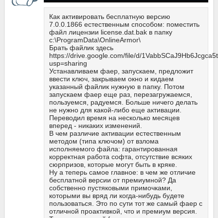
Как активировать бесплатную версию
7.0.0.1866 естественным способом: поместить
файл лицензии license.dat.bak в папку
c:\ProgramData\OnlineArmor\
Брать файлик здесь
https://drive.google.com/file/d/1VabbSCaJ9Hb6Jcgca
usp=sharing
Устанавливаем фаер, запускаем, предложит
ввести ключ, закрываем окно и кидаем
указанный файлик нужную в папку. Потом
запускаем фаер еще раз, перезагружаемся,
пользуемся, радуемся. Больше ничего делать
не нужно для какой-либо еще активации.
Переводил время на несколько месяцев
вперед - никаких изменений.
В чем различие активации естественным
методом (типа ключом) от взлома
исполняемого файла: гарантированная
корректная работа софта, отсутствие всяких
сюрпризов, которые могут быть в кряке.
Ну а теперь самое главное: в чем же отличие
бесплатной версии от премиумной? Да
собственно пустяковыми примочками,
которыми вы вряд ли когда-нибудь будете
пользоваться. Это по сути тот же самый фаер с
отличной проактивкой, что и премиум версия.