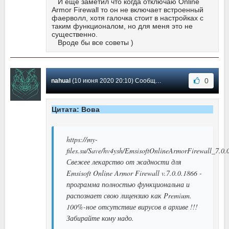
И еще заметил что когда отключаю Online
Armor Firewall то он не включает встроенный
фаерволл, хотя галочка стоит в настройках с
таким функционалом, но для меня это не
существенно.
Вроде бы все советы )
0
nahual
(10 июня 2020 20:10) Сообщение #102
Цитата: Вова
https://my-
files.su/Save/hv4ysh/EmsisoftOnlineArmorFirewall_7.0.
Свежее лекарство от жадности для
Emsisoft Online Armor Firewall v.7.0.0.1866 -
программа полностью функциональна и
распознает свою лицензию как Premium.
100%-ное отсутствие вирусов в архиве !!!
Забирайте кому надо.