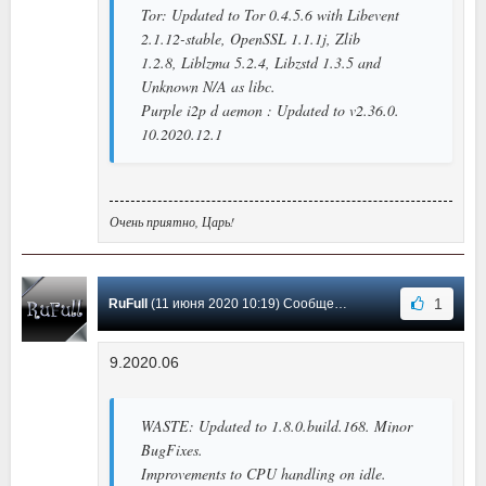
Tor: Updated to Tor 0.4.5.6 with Libevent
2.1.12-stable, OpenSSL 1.1.1j, Zlib
1.2.8, Liblzma 5.2.4, Libzstd 1.3.5 and
Unknown N/A as libc.
Purple i2p d aemon : Updated to v2.36.0.
10.2020.12.1
Очень приятно, Царь!
1
RuFull
(11 июня 2020 10:19) Сообщение #32
9.2020.06
WASTE: Updated to 1.8.0.build.168. Minor
BugFixes.
Improvements to CPU handling on idle.