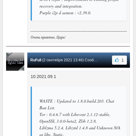
recovery and integration.
Purple i2p d aemon : v2.39.0.
Очень приятно, Царь!
1
RuFull
(2 сентября 2021 13:46) Сообщение #34
10.2021.09.1
WASTE : Updated to 1.8.0.build.203. Chat
Ban List.
Tor : 0.4.6.7 with Libevent 2.1.12-stable,
OpenSSL 3.0.0-beta2, Zlib 1.2.8,
Liblzma 5.2.4, Libzstd 1.4.8 and Unknown N/A
as libc. Static.