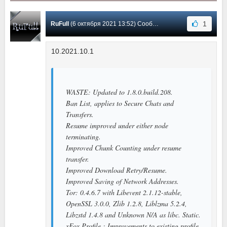
1
RuFull
(6 октября 2021 13:52) Сообщение #35
10.2021.10.1
WASTE: Updated to 1.8.0.build.208.
Ban List, applies to Secure Chats and
Transfers.
Resume improved under either node
terminating.
Improved Chunk Counting under resume
transfer.
Improved Download Retry/Resume.
Improved Saving of Network Addresses.
Tor: 0.4.6.7 with Libevent 2.1.12-stable,
OpenSSL 3.0.0, Zlib 1.2.8, Liblzma 5.2.4,
Libzstd 1.4.8 and Unknown N/A as libc. Static.
xFox Profile : Improvements to existing profile