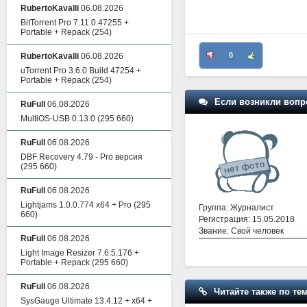
RubertoKavalli
06.08.2026
BitTorrent Pro 7.11.0.47255 +
Portable + Repack
(254)
0
RubertoKavalli
06.08.2026
uTorrent Pro 3.6.0 Build 47254 +
Portable + Repack
(254)
Если возникли вопр
RuFull
06.08.2026
MultiOS-USB 0.13.0
(295 660)
RuFull
06.08.2026
DBF Recovery 4.79 - Pro версия
(295 660)
RuFull
06.08.2026
Lightjams 1.0.0.774 x64 + Pro
(295
Группа: Журналист
660)
Регистрация: 15.05.2018
Звание: Свой человек
RuFull
06.08.2026
Light Image Resizer 7.6.5.176 +
Portable + Repack
(295 660)
RuFull
06.08.2026
Читайте также по тем
SysGauge Ultimate 13.4.12 + x64 +