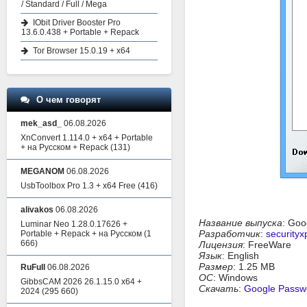
/ Standard / Full / Mega
IObit Driver Booster Pro
13.6.0.438 + Portable + Repack
Tor Browser 15.0.19 + x64
О чем говорят
mek_asd_
06.08.2026
XnConvert 1.114.0 + x64 + Portable
+ на Русском + Repack
(131)
MEGANOM
06.08.2026
UsbToolbox Pro 1.3 + x64 Free
(416)
alivakos
06.08.2026
Название выпуска
: Goo
Luminar Neo 1.28.0.17626 +
Разработчик
:
securityx
Portable + Repack + на Русском
(1
666)
Лицензия
: FreeWare
Язык
: English
Размер
: 1.25 MB
RuFull
06.08.2026
ОС
: Windows
GibbsCAM 2026 26.1.15.0 x64 +
Скачать
:
Google Passw
2024
(295 660)