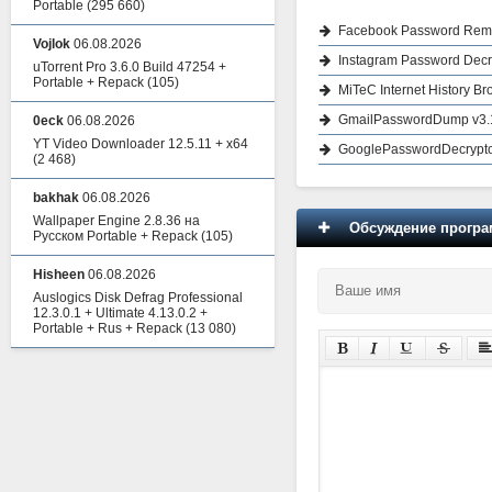
Portable
(295 660)
Facebook Password Remo
Vojlok
06.08.2026
Instagram Password Decr
uTorrent Pro 3.6.0 Build 47254 +
Portable + Repack
(105)
MiTeC Internet History Br
GmailPasswordDump v3.
0eck
06.08.2026
YT Video Downloader 12.5.11 + x64
GooglePasswordDecrypto
(2 468)
bakhak
06.08.2026
Wallpaper Engine 2.8.36 на
Обсуждение програм
Русском Portable + Repack
(105)
Hisheen
06.08.2026
Auslogics Disk Defrag Professional
12.3.0.1 + Ultimate 4.13.0.2 +
Portable + Rus + Repack
(13 080)