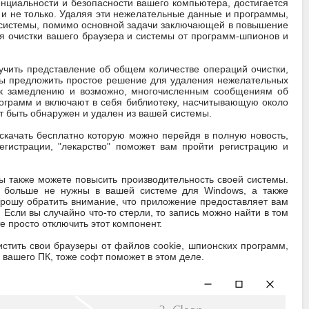
нциальности и безопасности вашего компьютера, достигается
 и не только. Удаляя эти нежелательные данные и программы,
 системы, помимо основной задачи заключающей в повышение
я очистки вашего браузера и системы от программ-шпионов и
чить представление об общем количестве операций очистки,
бы предложить простое решение для удаления нежелательных
 к замедлению и возможно, многочисленным сообщениям об
ограмм и включают в себя библиотеку, насчитывающую около
т быть обнаружен и удален из вашей системы.
качать бесплатно которую можно перейдя в полную новость,
егистрации, "лекарство" поможет вам пройти регистрацию и
также можете повысить производительность своей системы.
е больше не нужны в вашей системе для Windows, а также
 Прошу обратить внимание, что приложение предоставляет вам
 Если вы случайно что-то стерли, то запись можно найти в том
те просто отключить этот компонент.
стить свои браузеры от файлов cookie, шпионских программ,
вашего ПК, тоже софт поможет в этом деле.