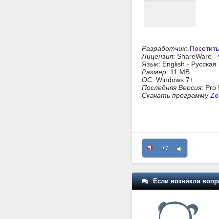
Разработчик
:
Посетить
Лицензия
: ShareWare -
Язык
: English - Русска
Размер
: 11 MB
ОС
: Windows 7+
Последняя Версия
: Pro
Скачать программу
Zo
+7
Если возникли вопр