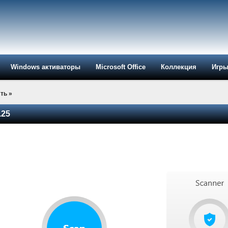
Windows активаторы
Microsoft Office
Коллекция
Игр
ть
»
.25