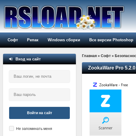
Софт
Репак
Windows сборки
Все версии Photoshop
Главная
»
Софт
»
Безопаснос
Вход на сайт
ZookaWare Pro 5.2.0
Войти на сайт
Не запоминать меня