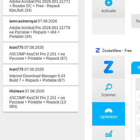
Adobe Acrobat Pro 2026.001.21771
+ Reader DC + Free - Repack
KpoJIuK
(34)
iamcasinoroyal
07.08.2026
Adobe Acrobat Pro 2026.001.21779
на Русском + Repack + x64 +
Portable
(34)
Ivan775
07.08.2026
ASCOMP KeyCtrl Pro 2.201 + на
Русском + Portable + Repack
(67)
Ivan775
07.08.2026
Internet Download Manager 6.43
Build 7 + Repack + Portable
(67)
Hisheen
07.08.2026
ASCOMP KeyCtrl Pro 2.201 + на
Русском + Portable + Repack
(13
084)