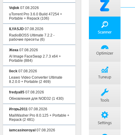
Vojlok
07.08.2026
uTorrent Pro 3.6.0 Build 47254 +
Portable + Repack
(106)
ILYASJD
07.08.2026
RadioBOSS Ultimate 7.2.2 -
рабочие пресеты
(6)
Жека
07.08.2026
AI Image FaceSwap 2.7.3 x64 +
Portable
(884)
0eck
07.08.2026
Leawo Video Converter Ultimate
8.2.0.0 + Portable
(2 469)
fredya85
07.08.2026
Обновления для NOD32
(1 430)
Игорь2011
07.08.2026
MailWasher Pro 8.0.125 + Portable +
Repack
(2 481)
iamcasinoroyal
07.08.2026