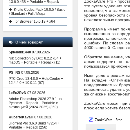
ZookaWare Pro - прост
13.6.0.438 + Portable + Repack
это путем удаления вс
K-Lite Codec Pack 19.8.5 / Basic
возможно, что вы може
/ Standard / Full / Mega
уровня безопасности с
нежелательных програм
Tor Browser 15.0.19 + x64
Программа имеет понят
выполненных за опреде
программ, шпионских 
О чем говорят
ошибках. По словам ра
4000 записей. Следова
Splendid1440
07.08.2026
Обратите внимание, чт
Nik Collection by DxO 8.2.2 x64 +
архив содержит не то
macOS + Portable + Repack
(11)
пользоваться приложен
PS_RS
07.08.2026
Имея дело с рекламны
PTC Creo 13.4.0.0 + HelpCenter +
На вкладке «Оптимиза
12.4.4.0 + 10.0.11
(67)
поддерживаемых браузе
возможность удалять ус
1eEo2RvN
07.08.2026
же списке и восстанови
Adobe Photoshop 2026 27.9.1 на
Русском + Repack + Portable с
ZookaWare может приго
активацией (2024-2025)
(359)
плюс если хотите безо
RubertoKavalli
07.08.2026
uTorrent Pro 3.6.0 Build 47254 +
Portable + Repack
(256)