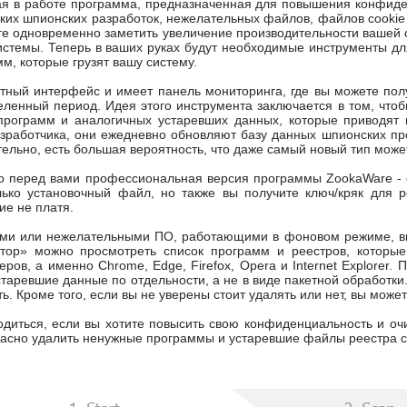
ая в работе программа, предназначенная для повышения конфиде
яких шпионских разработок, нежелательных файлов, файлов cookie
те одновременно заметить увеличение производительности вашей
истемы. Теперь в ваших руках будут необходимые инструменты дл
м, которые грузят вашу систему.
ный интерфейс и имеет панель мониторинга, где вы можете полу
ленный период. Идея этого инструмента заключается в том, что
программ и аналогичных устаревших данных, которые приводят
зработчика, они ежедневно обновляют базу данных шпионских пр
тельно, есть большая вероятность, что даже самый новый тип може
о перед вами профессиональная версия программы ZookaWare - с
лько установочный файл, но также вы получите ключ/кряк для р
ие не платя.
ми или нежелательными ПО, работающими в фоновом режиме, вы 
тор» можно просмотреть список программ и реестров, которы
ров, а именно Chrome, Edge, Firefox, Opera и Internet Explorer.
таревшие данные по отдельности, а не в виде пакетной обработки.
ть. Кроме того, если вы не уверены стоит удалять или нет, вы може
диться, если вы хотите повысить свою конфиденциальность и очи
пасно удалить ненужные программы и устаревшие файлы реестра с 