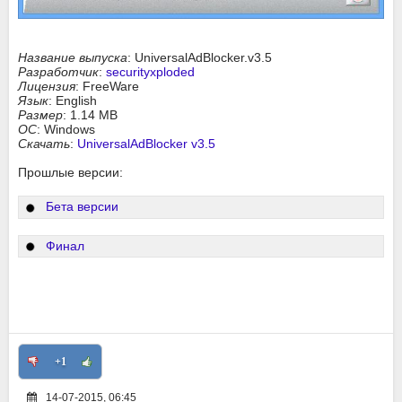
Название выпуска
: UniversalAdBlocker.v3.5
Разработчик
:
securityxploded
Лицензия
: FreeWare
Язык
: English
Размер
: 1.14 MB
ОС
: Windows
Скачать
:
UniversalAdBlocker v3.5
Прошлые версии:
Бета версии
Финал
+1
14-07-2015, 06:45