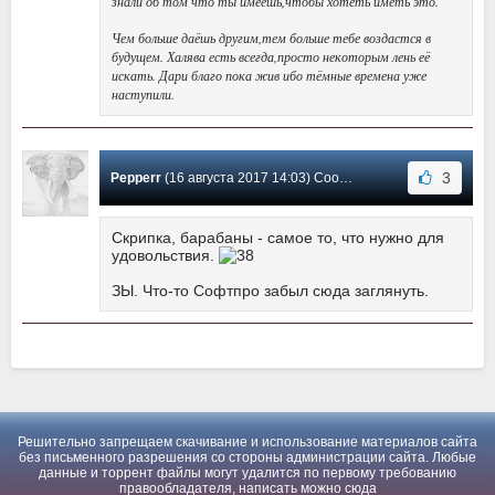
знали об том что ты имеешь,чтобы хотеть иметь это.
Чем больше даёшь другим,тем больше тебе воздастся в
будущем. Халява есть всегда,просто некоторым лень её
искать. Дари благо пока жив ибо тёмные времена уже
наступили.
3
Pepperr
(16 августа 2017 14:03) Сообщение #1
Скрипка, барабаны - самое то, что нужно для
удовольствия.
ЗЫ. Что-то Софтпро забыл сюда заглянуть.
Решительно запрещаем скачивание и использование материалов сайта
без письменного разрешения со стороны администрации сайта. Любые
данные и торрент файлы могут удалится по первому требованию
правообладателя, написать можно
сюда