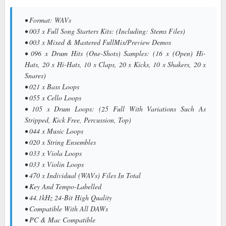
• Format: WAVs
• 003 x Full Song Starters Kits: (Including: Stems Files)
• 003 x Mixed & Mastered FullMix/Preview Demos
• 096 x Drum Hits (One-Shots) Samples: (16 x (Open) Hi-
Hats, 20 x Hi-Hats, 10 x Claps, 20 x Kicks, 10 x Shakers, 20 x
Snares)
• 021 x Bass Loops
• 055 x Cello Loops
• 105 x Drum Loops: (25 Full With Variations Such As
Stripped, Kick Free, Percussion, Top)
• 044 x Music Loops
• 020 x String Ensembles
• 033 x Viola Loops
• 033 x Violin Loops
• 470 x Individual (WAVs) Files In Total
• Key And Tempo-Labelled
• 44.1kHz 24-Bit High Quality
• Compatible With All DAWs
• PC & Mac Compatible