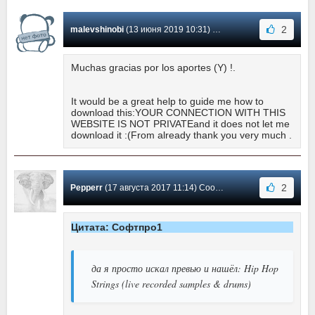
2
malevshinobi
(13 июня 2019 10:31) Сообщение #4
Muchas gracias por los aportes (Y) !.
It would be a great help to guide me how to
download this:YOUR CONNECTION WITH THIS
WEBSITE IS NOT PRIVATEand it does not let me
download it :(From already thank you very much .
2
Pepperr
(17 августа 2017 11:14) Сообщение #3
Цитата: Софтпро1
да я просто искал превью и нашёл: Hip Hop
Strings (live recorded samples & drums)