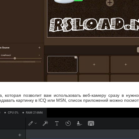
а, которая позволит вам использовать веб-камеру сразу в нуж
редавать картинку в ICQ или MSN, список приложений можно посмо