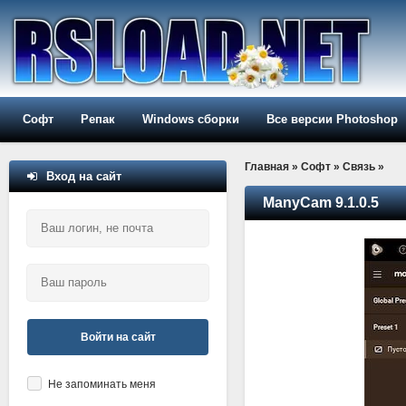
Софт
Репак
Windows сборки
Все версии Photoshop
Главная
»
Софт
»
Связь
»
Вход на сайт
ManyCam 9.1.0.5
Войти на сайт
Не запоминать меня