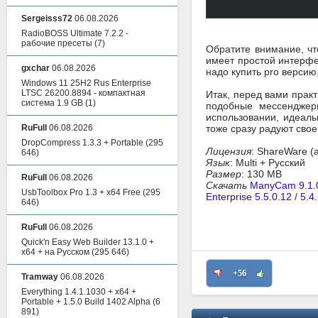
Sergeisss72
06.08.2026
RadioBOSS Ultimate 7.2.2 -
рабочие пресеты
(7)
Обратите внимание, чт
имеет простой интерфе
gxchar
06.08.2026
надо купить pro версию,
Windows 11 25H2 Rus Enterprise
LTSC 26200.8894 - компактная
Итак, перед вами прак
система 1.9 GB
(1)
подобные мессенджер
использовании, идеал
RuFull
06.08.2026
тоже сразу радуют свое
DropCompress 1.3.3 + Portable
(295
Лицензия
: ShareWare (
646)
Язык
: Multi + Русский
Размер
: 130 MB
RuFull
06.08.2026
Скачать
ManyCam 9.1.0
UsbToolbox Pro 1.3 + x64 Free
(295
Enterprise 5.5.0.12
/
5.4
646)
RuFull
06.08.2026
Quick'n Easy Web Builder 13.1.0 +
x64 + на Русском
(295 646)
+56
Tramway
06.08.2026
Everything 1.4.1.1030 + x64 +
Portable + 1.5.0 Build 1402 Alpha
(6
891)