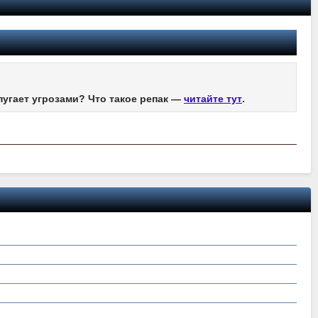
пугает угрозами? Что такое репак —
читайте тут
.