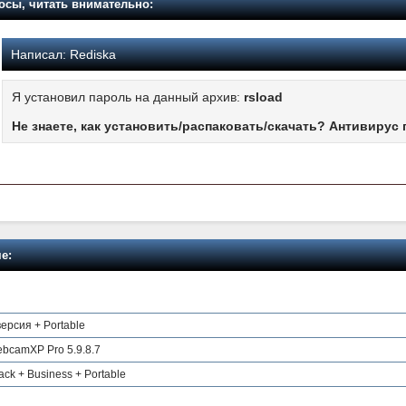
осы, читать внимательно:
Написал:
Rediska
Я установил пароль на данный архив:
rsload
Не знаете, как установить/распаковать/скачать? Антивирус 
е:
 версия + Portable
webcamXP Pro 5.9.8.7
ck + Business + Portable