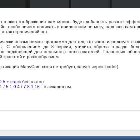
о в окно отображения вам можно будет добавлять разные эффект
йс, особо ничего написать о приложении не могу, надеюсь вам при
 а так ограничений нет.
тически незаменимая программа для тех, кто часто использует сво
ы. С обновлением до 8 версии, утилита обрела гораздо бол
ьно подходящей для неопытных пользователей. Полностью обнов
й красотой и разнообразием.
активация ManyCam ключ не требует, запуск через loader)
.5 + crack
бесплатно
.1
/
5.1.0.4
/
7.8.1.16
- с лекарством