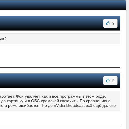
9
out?
9
ботает. Фон удаляет, как и все программы в этом роде,
ную картинку и в ОБС хромакей включить. По сравнению с
че и реже ошибается. Но до nVidia Broadcast всё ещё далеко