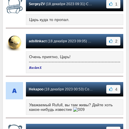
1
SergeyZV
(18 декабря 2023 09:31) Сообщение #175
Царь куда то пропал.
2
adsllinkact
(18 декабря 2023 09:05) Сообщение #174
Очень приятно, Царь!
RuslanX
4
Hekapoo
(18 декабря 2023 00:53) Сообщение #173
Уважаемый Rufull, вы там живы? Дайте хоть
какое-нибудь известие