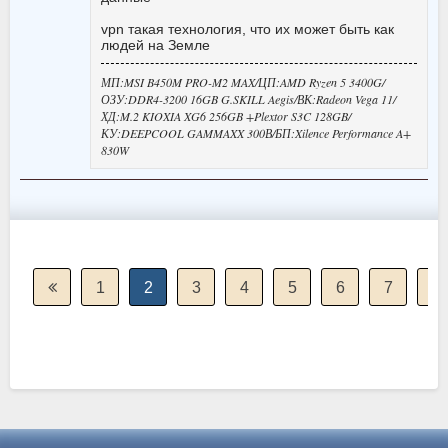
vpn такая технология, что их может быть как
людей на Земле
МП:MSI B450M PRO-M2 MAX/ЦП:AMD Ryzen 5 3400G/
ОЗУ:DDR4-3200 16GB G.SKILL Aegis/ВК:Radeon Vega 11/
ХД:M.2 KIOXIA XG6 256GB +Plextor S3C 128GB/
КУ:DEEPCOOL GAMMAXX 300В/БП:Xilence Performance A+
830W
1
2
3
4
5
6
7
8