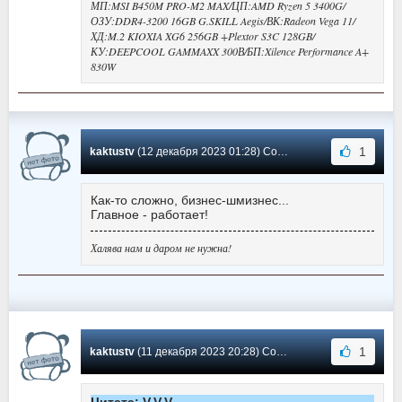
МП:MSI B450M PRO-M2 MAX/ЦП:AMD Ryzen 5 3400G/
ОЗУ:DDR4-3200 16GB G.SKILL Aegis/ВК:Radeon Vega 11/
ХД:M.2 KIOXIA XG6 256GB +Plextor S3C 128GB/
КУ:DEEPCOOL GAMMAXX 300В/БП:Xilence Performance A+
830W
1
kaktustv
(12 декабря 2023 01:28) Сообщение #155
Как-то сложно, бизнес-шмизнес...
Главное - работает!
Халява нам и даром не нужна!
1
kaktustv
(11 декабря 2023 20:28) Сообщение #154
Цитата: V.V.V.