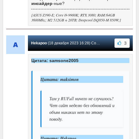
инсайдер
-ные?
[ASUS Z390-E; Core i9-9900K; RTX 3080; RAM:64GB
3600Mhz; M2 512GB + 20TB; Deepcool DQ850-M 850W;]
3
Hekapoo
(18 декабря 2023 16:28) Сообщение #180
Цитата: samsone2005
Цитата: maksimon
Там у RUFull ничего не случилось?
Чет сайт неделю без обновлений и
объяв никаких нет по этому
поводу.
Цитата: Hekapoo