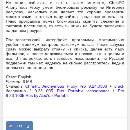
Не стоит забывать и вот о каком моменте, ChrisPC
Anonymous Proxy умеет блокировать рекламу на Интернет
ресурсах, насколько она делает это хорошо проверить
можете сами, я открыл пару сайтов, вроде все нормально.
Плюс программа может блокировать скрипты слежения и
счетчики посещения, то есть вы никак не будете засвечены
на данном ресурсе.
Пользовательский интерфейс программы максимально
удобен, минимум настроек, максимум пользы. После запуска
сразу можно выбрать страну из списка, далее есть пару
фильтров, а после подключаемся к прокси, вот в целом и
все. В настройках есть языковые локализации, но Русской
поддержки там нет, надеюсь не сильно расстроитесь, ведь в
целом все понятно и так.
Язык
: English
Размер
: 6 MB
Скачать
ChrisPC Anonymous Proxy Pro 9.24.0308 + crack
бесплатно /
9.23.1005 Rus Portable conservator
/
Pro
9.23.1005 Rus by AlexYar Portable
+55