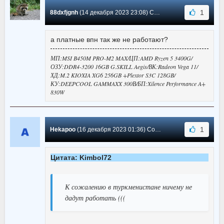
1
88dxfjgnh
(14 декабря 2023 23:08) Сообщение #163
а платные впн так же не работают?
МП:MSI B450M PRO-M2 MAX/ЦП:AMD Ryzen 5 3400G/
ОЗУ:DDR4-3200 16GB G.SKILL Aegis/ВК:Radeon Vega 11/
ХД:M.2 KIOXIA XG6 256GB +Plextor S3C 128GB/
КУ:DEEPCOOL GAMMAXX 300В/БП:Xilence Performance A+
830W
1
Hekapoo
(16 декабря 2023 01:36) Сообщение #162
Цитата: Kimbol72
К сожалению в туркменистане ничему не
дадут работать (((