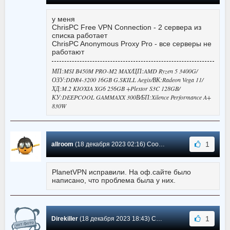
у меня
ChrisPC Free VPN Connection - 2 сервера из
списка работает
ChrisPC Anonymous Proxy Pro - все серверы не
работают
МП:MSI B450M PRO-M2 MAX/ЦП:AMD Ryzen 5 3400G/
ОЗУ:DDR4-3200 16GB G.SKILL Aegis/ВК:Radeon Vega 11/
ХД:M.2 KIOXIA XG6 256GB +Plextor S3C 128GB/
КУ:DEEPCOOL GAMMAXX 300В/БП:Xilence Performance A+
830W
1
allroom
(18 декабря 2023 02:16) Сообщение #167
PlanetVPN исправили. На оф.сайте было
написано, что проблема была у них.
1
Direkiller
(18 декабря 2023 18:43) Сообщение #166