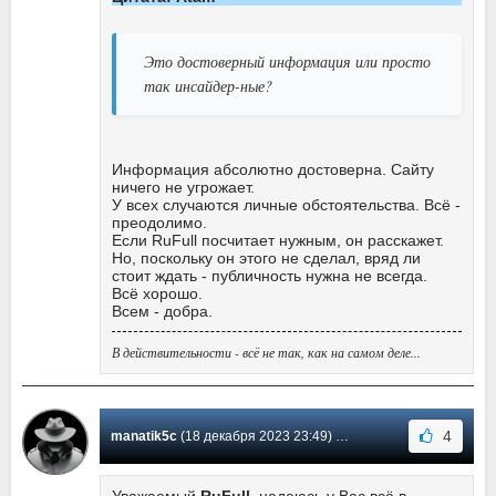
Это достоверный информация или просто
так инсайдер-ные?
Информация абсолютно достоверна. Сайту
ничего не угрожает.
У всех случаются личные обстоятельства. Всё -
преодолимо.
Если RuFull посчитает нужным, он расскажет.
Но, поскольку он этого не сделал, вряд ли
стоит ждать - публичность нужна не всегда.
Всё хорошо.
Всем - добра.
В действительности - всё не так, как на самом деле...
4
manatik5c
(18 декабря 2023 23:49) Сообщение #182
Уважаемый
RuFull
, надеюсь у Вас всё в