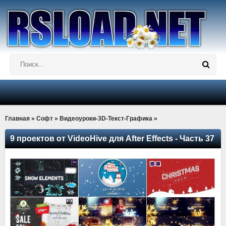
Главная
»
Софт
»
Видеоуроки-3D-Текст-Графика
»
9 проектов от VideoHive для After Effects - Часть 37