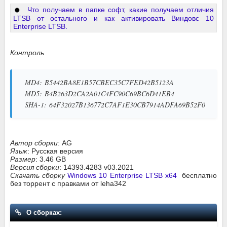
Что получаем в папке софт, какие получаем отличия
LTSB от остального и как активировать Виндовс 10
Enterprise LTSB.
Контроль
MD4:
B5442BA8E1B57CBEC35C7FED42B5123A
MD5:
B4B263D2CA2A01C4FC90C69BC6D41EB4
SHA-1:
64F32027B136772C7AF1E30CB7914ADFA69B52F0
Автор сборки
: AG
Язык
: Русская версия
Размер
: 3.46 GB
Версия сборки
: 14393.4283 v03.2021
Скачать сборку
Windows 10 Enterprise LTSB x64
бесплатно
без торрент с правками от leha342
О сборках: