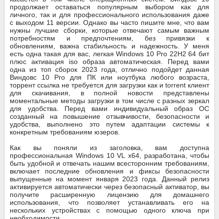
продолжает оставаться популярным выбором как для
личного, так и для профессионального использования даже
с выходом 11 версии. Однако вы часто пишите мне, что вам
нужны лучшие сборки, которые отвечают самым важным
потребностям и предпочтениям, без привязки к
обновлениям, важна стабильность и надежность. У меня
есть одна такая для вас, легкая Windows 10 Pro 22Н2 64 бит
плюс активация iso образа автоматическая. Перед вами
одна из топ сборок 2023 года, отлично подойдет данная
Виндовс 10 Pro для ПК или ноутбука любого возраста,
торрент ссылка не требуется для загрузки как и torrent клиент
для скачивания, в полной новости представлены
моментальные методы загрузки в том числе с разных зеркал
для удобства. Перед вами индивидуальный образ ОС
созданный на повышение отзывчивости, безопасности и
удобства, выполнено это путем адаптации системы к
конкретным требованиям юзеров.
Как вы поняли из заголовка, вам доступна
профессиональная Windows 10 VL
x64, разработана, чтобы
быть удобной и отвечать нашим всесторонним требованиям,
включает последние обновления и фиксы безопасности
выпущенные на момент января 2023 года. Данный релиз
активируется автоматически через безопасный активатор, вы
получите расширенную лицензию для домашнего
использования, что позволяет устанавливать его на
нескольких устройствах с помощью одного ключа при
необходимости.