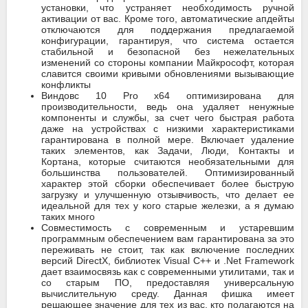
установки, что устраняет необходимость ручной
активации от вас. Кроме того, автоматические апдейты
отключаются для поддержания предлагаемой
конфигурации, гарантируя, что система остается
стабильной и безопасной без нежелательных
изменений со стороны компании Майкрософт, которая
славится своими кривыми обновлениями вызывающие
конфликты
Виндовс 10 Pro x64 оптимизирована для
производительности, ведь она удаляет ненужные
компоненты и службы, за счет чего быстрая работа
даже на устройствах с низкими характеристиками
гарантирована в полной мере. Включает удаление
таких элементов, как Задачи, Люди, Контакты и
Кортана, которые считаются необязательными для
большинства пользователей. Оптимизированный
характер этой сборки обеспечивает более быструю
загрузку и улучшенную отзывчивость, что делает ее
идеальной для тех у кого старые железки, а я думаю
таких много
Совместимость с современным и устаревшим
программным обеспечением вам гарантирована за это
переживать не стоит, так как включение последних
версий DirectX, библиотек Visual C++ и .Net Framework
дает взаимосвязь как с современными утилитами, так и
со старым ПО, предоставляя универсальную
вычислительную среду. Данная фишка имеет
решающее значение для тех из вас, кто полагаются на