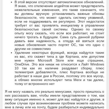
В этой версии отсутствует автоматическое обновлений.
Я знаю, что отключение апдейтов может предотвратить
нежелательные изменения, это также означаетs, что
вы должны вручную устанавливать важные обновы
безопасности, что может сделать систему уязвимой,
если не поддерживать ее регулярно. Этот недостаток
требует от вас проявлять инициативу в управлении
безопасностью своей системы. Однако по своему
опыту могу сказать, что если все работает, не стоит
ничего трогать в будущем. Сама суть данной рубрики
давать вам надежность, а откуда ей взяться если
новые обновления часто портят ОС, так что одно с
другим не совместимо
Удаление некоторых функций, всегда найдутся такие
из вас, кто скажет типа а где Кортана, или допустим
мне нужен Microsoft Store или еще страшнее,
OneDrive. Это все никак не относится к Лайт Windows
10 так как их наличие раздувает сборку, плюс
телеметрия добавляется, плюс Кортана вообще не
работает в наши дни в России, поэтому это все мусор,
а облако многие используют типа Меги и так далее,
толку от встроенного нет
Я не могу назвать это реально минусами, просто пришлось о
них рассказать вам, чтобы имели представление о том, как
вижу ситуация именно я, может для вас найдутся и другие, в
любом случае при возникновении проблем можете написать
мне в личку или на почту, будем разбираться индивидуально