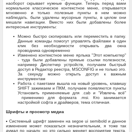
наоборот скрывает нужные функции. Теперь перед вами
нормальное классическое контекстное меню, открывается
мгновенно и только полезные пункты в нем можно
наблюдать. были удалены мусорные пункты, в целом они
мешали навигации. Вместо них были добавлены более
интересные инструменты:
Можно быстро скопировать или переместить в папку.
Данные команды помогут управлять файлами в один
клик без необходимости открывать два окна
проводника одновременно
Изменено контекстное меню ярлыка "Этот компьютер"
- туда были добавлены прямые ссылки полезности,
например Диспетчер устройств, получаем быстрый
доступ в Редактор реестра, MSCONFIG и не только это.
За секунду можно открыть доступ к важным
инструментам
Работа с пакетами вышла на новый уровень, клавишу
SHIFT зажимаем и ПКМ, получаем появляются пункты
Установить применяемые для .cab и "Извлечь всё"
применимо для формата .msi. Кто занимается
настройкой софта и драйверов, тема отличная.
Шрифты и просмотр медиа
▪️ Системный шрифт заменен на segoe ui semibold и данное
изменение может показаться незначительным, я тоже так
думал по началу, но это сильно меняет восприятие текста.