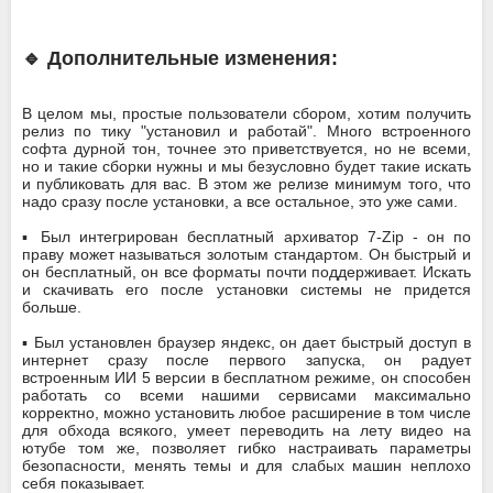
🔹 Дополнительные изменения:
В целом мы, простые пользователи сбором, хотим получить
релиз по тику "установил и работай". Много встроенного
софта дурной тон, точнее это приветствуется, но не всеми,
но и такие сборки нужны и мы безусловно будет такие искать
и публиковать для вас. В этом же релизе минимум того, что
надо сразу после установки, а все остальное, это уже сами.
▪️ Был интегрирован бесплатный архиватор 7-Zip - он по
праву может называться золотым стандартом. Он быстрый и
он бесплатный, он все форматы почти поддерживает. Искать
и скачивать его после установки системы не придется
больше.
▪️ Был установлен браузер яндeкc, он дает быстрый доступ в
интернет сразу после первого запуска, он радует
встроенным ИИ 5 версии в бесплатном режиме, он способен
работать со всеми нашими сервисами максимально
корректно, можно установить любое расширение в том числе
для обхода всякого, умеет переводить на лету видео на
ютубе том же, позволяет гибко настраивать параметры
безопасности, менять темы и для слабых машин неплохо
себя показывает.