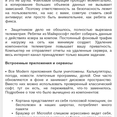
и это не шутка. Файловые операции проходят моментально,
а копирование больших объемов данных не вызывает
зависаний. Поэтому ответственность за безопасность лежит
на пользователях, на нас с вами, советую ставить свой
антивирус или просто быть внимательнее, как ребята из
фикса.
▪️ Защитником дело не обошлось, полностью вырезана
телеметрия. Ребятки из Майкрософт любят собирать данные
о действиях юзера за компом. Постоянный фоновый трафик
и нагрузку на сеть как минимум создает. Удаление
компонентов телеметрии повышает вашу приватность.
Компьютер не отправляет отчеты на удаленные сервера, а
весь интернет-канал принадлежит только вашим задачам.
Встроенные приложения и сервисы
▪️ Все Modern приложения были уничтожены. Калькуляторы,
погода, новости. плиточные программы, долой. Они часто
обновляются в фоне и занимают дисковое пространство.
Вместо них можно использовать проверенный классический
софт, тут он есть, не переживайте, что-то заменилось.
Подробнее о том что было вычищено из компонентов:
Кортана представляет из себя голосовой помощник, он
бесполезен в наших широтах, потребляет много
памяти
Браузер от Microsfot слишком агрессивно ведет себя,