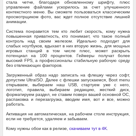
стала четче, благодаря обновленному шрифту, плюс
управление файлами ускорилось за счет улучшенного
контекстного меню. Вы сможете пользоваться классическим
просмотрщиком фото, вас ждет полное отсутствие лишней
анимации.
Система понравится тем кто любит скорость, кому нужна
повышенная приватность, кто понимает, что такое полный
контроль над своим железом. Идеально подходит для
слабых ноутбуков, вдыхает в них вторую жизнь, для мощных
игровых станций в том числе плюс, может раскрыть
потенциал на 100 процентов. Геймеры получат более
высокий FPS, а профессионалы стабильную рабочую среду
без отвлекающих факторов.
Загруженный образ надо записать на флешку через софт,
допустим UltraISO. Далее с флешки запускаемся, Boot menu
открываем, выбираем наш USB, стартуем уже с него,
логотип, правила, выбираем редакцию, жесткий диск,
форматируем раздел, не ставим поверх вашей основной ОС,
распаковка и перезагрузка, вводим имя, вот и все, можно
работать.
Активация не автоматическая, на рабочем столе инструкция,
если не требуется, удаляем и забываем.
Кому нужны обои как в релизе,
скачиваем тут в 4K
.