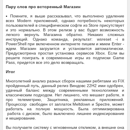
Пару слов про всторенный Магазин
▪️ Помните, я выше рассказывал, что выполнено удаление
всех Modern приложений, однако потребность некоторых
пользователей в специфическом софте из Store присутствует
и это нормально. В этом релизе у вас будет возможность
легкого вернуть Магазина обратно. Никаких сложных
инструкций. Однако команда, результат: wsreset -i в
PowerShell при включенном интернете пишем и жмем Enter -
ждем. Магазин загрузится и установится автоматически.
Предусмотрена простая установка сервисов Xbox. Если вы
решите поиграть в современные игры из подписки Game
Pass, придется все это дело возвращать.
Итог
Многолетний анализ разных сборок нашими ребятами из FIX
пройденный путь, данный релиз Виндовс 22H2 ими одобрен,
удачный баланс между современными технологиями и
классическим подходом. Нет лишнего, что мешает работе, я
про телеметрию, Защитника, рекламных приложений.
Процессор свободен от заплаток Meltdown и Spectre, может
работать на полную мощность. Была оптимизирована
работа с диском, было выключено лишнее индексирование
и кеширование.
Вы получаете систему с мгновенным откликом, а внешне она