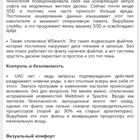
технология позиционировала себя как ускоряющая запуск
софта на медленных жестких дисках. Сейчас почти везде
SSD и поэтому они часто приносят больше вреда.
Постоянное кеширование данных изнашивает этот тип
накопителя и занимает оперативную память. Вырубаем
службы и это продлевает жизнь вашему SSD и освобождает
RAM.
▪️ Также отключена WSearch. Это такая индексация файлов,
которая постоянно нагружает диск чтением и записью. Без
нее поиск работает по факту наличия файлов, а вот система
хрустеть диском перестает в простое и это топ тема.
Контроль и безопасность
▪️ UAC нет - ведь запросы подтверждения действий
раздражают, новички рады. а вот опытные юзеры вне себя от
этого. Ззапуск программ и изменение настроек происходят
мгновенно, без доп вопросов. Не менее важно, отключение
исправлений уязвимостей Meltdown и Spectre. Вроде как
заплатки безопасности, выпущенные много лет назад,
однако по факту они сильно снизили производительность
процессоров (порой до 30% на старых архитектурах).
Вырубаем эти этих фиксы и возвращаем процессору его
изначальную мощь.
Визуальный комфорт