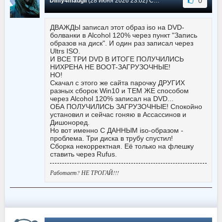
0
Dimy4maugli
(28 июня 2026 23:02) Сообщение #33
ДВАЖДЫ записал этот образ iso на DVD-
болванки в Alcohol 120% через пункт "Запись
образов на диск". И один раз записал через
Ultrs ISO.
И ВСЕ ТРИ DVD В ИТОГЕ ПОЛУЧИЛИСЬ
НИХРЕНА НЕ BOOT-ЗАГРУЗОЧНЫЕ!
НО!
Скачал с этого же сайта парочку ДРУГИХ
разных сборок Win10 и ТЕМ ЖЕ способом
через Alcohol 120% записал на DVD...
ОБА ПОЛУЧИЛИСЬ ЗАГРУЗОЧНЫЕ! Спокойно
установил и сейчас гоняю в Ассассинов и
Дишоноред.
Но вот именно С ДАННЫМ iso-образом -
проблема. Три диска в трубу спустил!
Сборка некорректная. Её только на флешку
ставить через Rufus.
Работает? НЕ ТРОГАЙ!!!