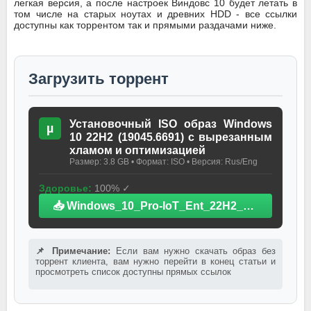
легкая версия, а после настроек Виндовс 10 будет летать в
том числе на старых ноутах и древних HDD - все ссылки
доступны как торрентом так и прямыми раздачами ниже.
Загрузить торрент
Установочный ISO образ Windows
µ
10 22H2 (19045.6691) с вырезанным
хламом и оптимизацией
Размер: 3.8 GB • Формат: ISO • Версия: Rus/Eng
Здоровье:
100% ✓
📥 Windows_10_Pro-IoT_Ent_22H2_19045.6691_x64_NoDef_2025.iso.torrent
📌 Примечание:
Если вам нужно скачать образ без
торрент клиента, вам нужно перейти в конец статьи и
просмотреть список доступны прямых ссылок