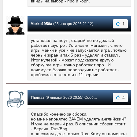
винды на выбор - про и корп.
1
Marko1958a
(25 января 2026 21:12) Сообщение #38
установил на ноут , старый но не дохлый -
работает шустро . Установил магазин , с него
игры майки и усе - не запускается игра , только
черный экран и так 5 раз - удалял и ставил .
Итог нулевой - может подскажете другую
сборку где игры точно работают про . И
почему-то ёлочка переводчик не работает -
проблема та же что и в 11 версии
4
Thomas
(9 января 2026 20:55) Сообщение #37
Спасибо конечно за сборки,
но мне непонятно ЗАЧЕМ удалять английский?
И уже не первый раз. В описании сборки стоит
- Версия: Rus/Eng,
а на самом деле только Rus. Кому он помешал