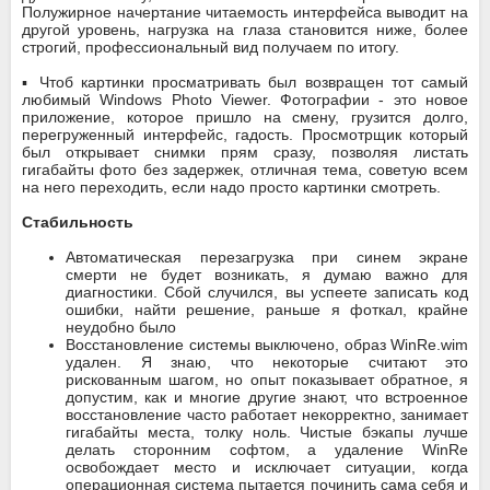
Полужирное начертание читаемость интерфейса выводит на
другой уровень, нагрузка на глаза становится ниже, более
строгий, профессиональный вид получаем по итогу.
▪️ Чтоб картинки просматривать был возвращен тот самый
любимый Windows Photo Viewer. Фотографии - это новое
приложение, которое пришло на смену, грузится долго,
перегруженный интерфейс, гадость. Просмотрщик который
был открывает снимки прям сразу, позволяя листать
гигабайты фото без задержек, отличная тема, советую всем
на него переходить, если надо просто картинки смотреть.
Стабильность
Автоматическая перезагрузка при синем экране
смерти не будет возникать, я думаю важно для
диагностики. Сбой случился, вы успеете записать код
ошибки, найти решение, раньше я фоткал, крайне
неудобно было
Восстановление системы выключено, образ WinRe.wim
удален. Я знаю, что некоторые считают это
рискованным шагом, но опыт показывает обратное, я
допустим, как и многие другие знают, что встроенное
восстановление часто работает некорректно, занимает
гигабайты места, толку ноль. Чистые бэкапы лучше
делать сторонним софтом, а удаление WinRe
освобождает место и исключает ситуации, когда
операционная система пытается починить сама себя и