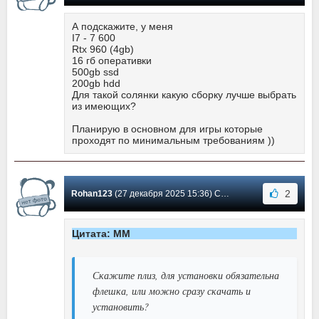
А подскажите, у меня
I7 - 7 600
Rtx 960 (4gb)
16 гб оперативки
500gb ssd
200gb hdd
Для такой солянки какую сборку лучше выбрать
из имеющих?
Планирую в основном для игры которые
проходят по минимальным требованиям ))
2
Rohan123
(27 декабря 2025 15:36) Сообщение #26
Цитата: MM
Скажите плиз, для установки обязательна
флешка, или можно сразу скачать и
установить?