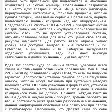
должна быть прозрачной для пользователя и мгновенно
откликаться на любые команды. Современные разработки
ПО часто идут вразрез с этим. Чаще можно наблюдать
перегруженные интерфейсы, фоновые процессы которые
кушают ресурсы, навязчивые сервисы. Благая цель, вернуть
пользователю полный контроль над его оборудованием.
Представленная Windows 10 64-бит 22H2 предлагает чистый
iso для любых компьютеров и ноутбуков с обновлениями по
Декабрь 2025. Это не просто установленная система,
оптимизированный релиз для всех кто ценит свое время,
ресурсы компьютера. Для работы взяли образы бизнес
уровня, вам доступна Виндовс 10 x64 Professional и IoT
Enterprise, а мы знаем - IoT Enterprise заслуживает
отдельного упоминания, ведь она дает высокую
стабильность и долгий жизненный цикл без мусора.
Идея тут проста: судя по нашим тестам, удаление всего
хлама и оптимизация оставшихся полезностей. Win 10 x64
22H2 Rus/Eng создавалась через DISM, то есть вы получите
гарантию целостность системных файлов, полное отсутствие
ошибок, которые могут выскочить при кустарных методах
вмешательства. ОС была упакована в формат esd, установка
быстрее, меньше места занимает. В этом деле я считаю
компромисса быть не должно. Помните, каждый байт на
вашем диске и каждый новый процесс, должны работать на
вас. Я постараюсь ниже детально разобрать все изменения,
данная конфигурация обеспечит вам позитивом при работе
с компьютером. Напоминаю, что Десятка сама по себе