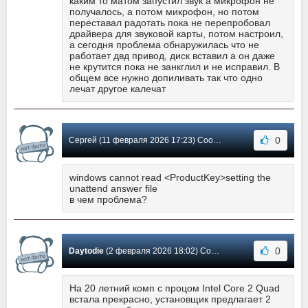
каким то матом запустил звук а микрофон не
получалось, а потом микрофон, но потом
переставал радотать пока не перепробовал
драйвера для звуковой карты, потом настроил,
а сегодня проблема обнаружилась что не
работает двд привод, диск вставил а он даже
не крутится пока не занкглил и не исправил. В
общем все нужно допиливать так что одно
лечат другое калечат
0
Сергей (11 февраля 2026 17:23) Сообщение #40
windows cannot read <ProductKey>setting the
unattend answer file
в чем проблема?
0
Daytodie
(2 февраля 2026 18:02) Сообщение #39
На 20 летний комп с процом Intel Core 2 Quad
встала прекрасно, установщик предлагает 2