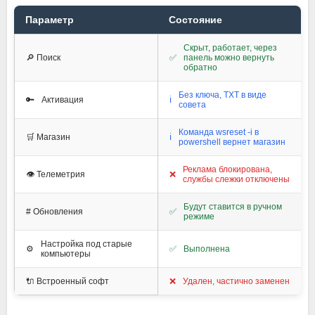
Параметр
Состояние
Скрыт, работает, через
🔎 Поиск
✅
панель можно вернуть
обратно
Без ключа, TXT в виде
🔑
Активация
ℹ️
совета
Команда wsreset -i в
🛒 Магазин
ℹ️
powershell вернет магазин
Реклама блокирована,
👁️ Телеметрия
❌
службы слежки отключены
Будут ставится в ручном
#️ Обновления
✅
режиме
Настройка под старые
⚙️
✅
Выполнена
компьютеры
🔌 Встроенный софт
❌
Удален, частично заменен