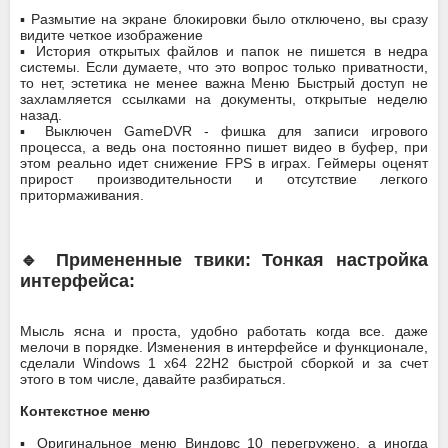
▪️ Размытие на экране блокировки было отключено, вы сразу
видите четкое изображение
▪️ История открытых файлов и папок не пишется в недра
системы. Если думаете, что это вопрос только приватности,
то нет, эстетика не менее важна Меню Быстрый доступ не
захламляется ссылками на документы, открытые неделю
назад.
▪️ Выключен GameDVR - фишка для записи игрового
процесса, а ведь она постоянно пишет видео в буфер, при
этом реально идет снижение FPS в играх. Геймеры оценят
прирост производительности и отсутствие легкого
притормаживания.
🔹 Примененные твики: Тонкая настройка
интерфейса:
Мысль ясна и проста, удобно работать когда все. даже
мелочи в порядке. Изменения в интерфейсе и функционале,
сделали Windows 1 x64 22H2 быстрой сборкой и за счет
этого в том числе, давайте разбираться.
Контекстное меню
▪️ Оригинальное меню Виндовс 10 перегружено, а иногда