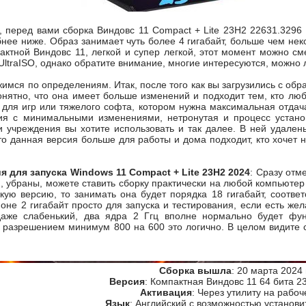
, перед вами сборка Виндовс 11 Compact + Lite 23H2 22631.329
ее ниже. Образ занимает чуть более 4 гигабайт, больше чем неко
актной Виндовс 11, легкой и супер легкой, этот момент можно с
UltraISO, однако обратите внимание, многие интересуются, можно 
имся по определениям. Итак, после того как вы загрузились с обр
нятно, что она имеет больше изменений и подходит тем, кто люб
 для игр или тяжелого софта, котором нужна максимальная отдач
ия с минимальными изменениями, нетронутая и процесс установк
и учреждения вы хотите использовать и так далее. В ней удале
то данная версия больше для работы и дома подходит, кто хочет н
 для запуска Windows 11 Compact + Lite 23H2 2024
: Сразу отме
, убраны, можете ставить сборку практически на любой компьютер
егкую версию, то занимать она будет порядка 18 гигабайт, соотв
оне 2 гигабайт просто для запуска и тестирования, если есть же
аже слабенький, два ядра 2 Ггц вполне нормально будет фун
с разрешением минимум 800 на 600 это логично. В целом видите 
Сборка вышла
: 20 марта 2024
Версия
: Компактная Виндовс 11 64 бита 2
Активация
: Через утилиту на рабоч
Язык
: Английский с возможностью установи