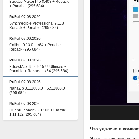
BackUp Maker Pro 8.408 + Repack
+ Portable
(295 684)
RuFull
07.08.2026
Synchredible Professional 9.118 +
Repack + Portable
(295 684)
RuFull
07.08.2026
Calibre 9.13.0 + x64 + Portable +
Repack
(295 684)
RuFull
07.08.2026
EdrawMax 15.2.9.1577 Ultimate +
Portable + Repack + x64
(295 684)
RuFull
07.08.2026
NanaZip 3.1.1080.0 + 6.5.1800.0
(295 684)
RuFull
07.08.2026
FluentCleaner 26.07.03 + Classic
1.11.112
(295 684)
Что удалено в компак
Я чуть выше уже написа