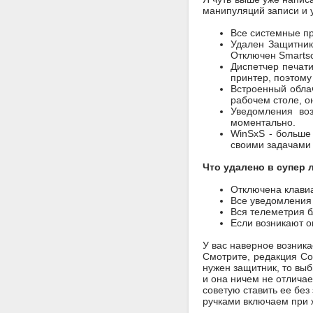
манипуляций записи и 
Все системные пр
Удален Защитник
Отключен Smarts
Диспетчер печати
принтер, поэтому
Встроенный облач
рабочем столе, о
Уведомления во
моментально.
WinSxS - больше 
своими задачами
Что удалено в супер 
Отключена клавиа
Все уведомления 
Вся телеметрия 
Если возникают о
У вас наверное возника
Смотрите, редакция Co
нужен защитник, то вы
и она ничем не отличае
советую ставить ее без
ручками включаем при 