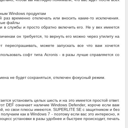
ртным Windows продуктам
 раз временно отключать или вносить какие-то исключения.
жные файлы
 в службы и просто обратно включить его. Не у вех имеется
ичинам он требуется, то вернуть его можно через утилиту на
т переспрашивать, можете запускать все что вам хочется
пользовать софт типа Acronis - в разы лучше справляется со
мена не будет сохраняться, отключен фокусный режим.
ается установить целых шесть и на это имеется простой ответ.
тот DEF означает наличие Windows Defender, короче если вам
ой, но свои плюсы имеются. SUPERLITE SE с защитником и без
олучаем как в Windows 7 - поэтому если вас это интересно, я
оцесс установки в разы удобнее и быстрее происходит, печать