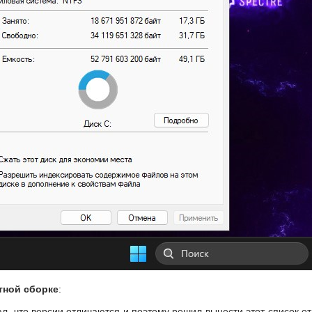
тной сборке
:
л, что версии отличаются и поэтому решил вынести этот список от