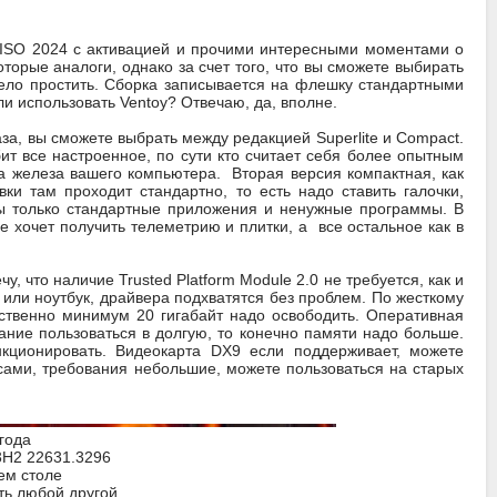
6 ISO 2024 с активацией и прочими интересными моментами о
торые аналоги, однако за счет того, что вы сможете выбирать
мело простить. Сборка записывается на флешку стандартными
ли использовать Ventoy? Отвечаю, да, вполне.
аза, вы сможете выбрать между редакцией Superlite и Compact.
ит все настроенное, по сути кто считает себя более опытным
а железа вашего компьютера. Вторая версия компактная, как
и там проходит стандартно, то есть надо ставить галочки,
ны только стандартные приложения и ненужные программы. В
е хочет получить телеметрию и плитки, а все остальное как в
чу, что наличие Trusted Platform Module 2.0 не требуется, как и
 или ноутбук, драйвера подхватятся без проблем. По жесткому
етственно минимум 20 гигабайт надо освободить. Оперативная
лание пользоваться в долгую, то конечно памяти надо больше.
кционировать. Видеокарта DX9 если поддерживает, можете
сами, требования небольшие, можете пользоваться на старых
 года
3H2 22631.3296
ем столе
ть любой другой