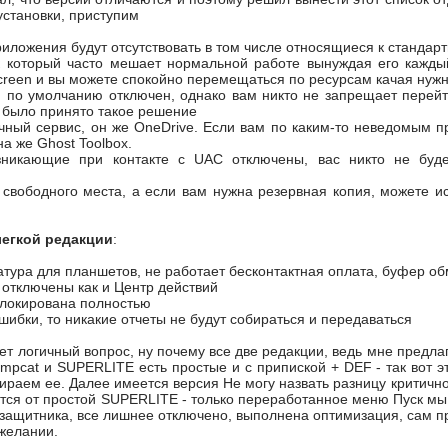
установки, приступим
иложения будут отсутствовать в том числе относящиеся к станда
 который часто мешает нормальной работе вынуждая его каждый
creen и вы можете спокойно перемещаться по ресурсам качая ну
 по умолчанию отключен, однако вам никто не запрещает перейти
 было принято такое решение
ный сервис, он же OneDrive. Если вам по каким-то неведомым пр
на же Ghost Toolbox.
зникающие при контакте с UAC отключены, вас никто не буде
свободного места, а если вам нужна резервная копия, можете ис
легкой редакции
:
тура для планшетов, не работает бесконтактная оплата, буфер об
отключены как и Центр действий
блокирована полностью
шибки, то никакие отчеты не будут собираться и передаваться
ет логичный вопрос, ну почему все две редакции, ведь мне предлаг
mpcat и SUPERLITE есть простые и с припиской + DEF - так вот э
бираем ее. Далее имеется версия Не могу назвать разницу критичн
тся от простой SUPERLITE - только переработанное меню Пуск мы п
 защитника, все лишнее отключено, выполнена оптимизация, сам пр
желании.