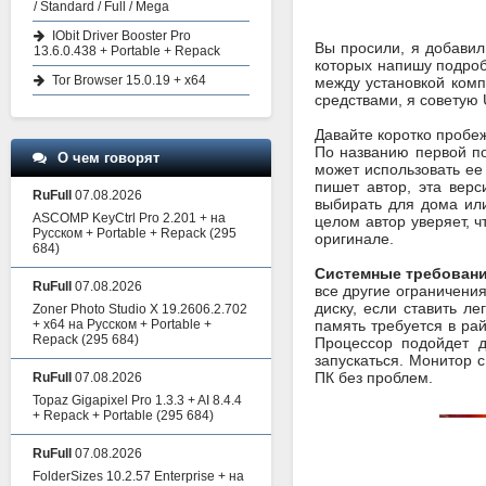
/ Standard / Full / Mega
IObit Driver Booster Pro
Вы просили, я добавил
13.6.0.438 + Portable + Repack
которых напишу подробн
Tor Browser 15.0.19 + x64
между установкой комп
средствами, я советую 
Давайте коротко пробеж
По названию первой по
О чем говорят
может использовать ее
пишет автор, эта верс
RuFull
07.08.2026
выбирать для дома ил
ASCOMP KeyCtrl Pro 2.201 + на
целом автор уверяет, ч
Русском + Portable + Repack
(295
оригинале.
684)
Системные требования
RuFull
07.08.2026
все другие ограничения
диску, если ставить л
Zoner Photo Studio X 19.2606.2.702
+ x64 на Русском + Portable +
память требуется в рай
Repack
(295 684)
Процессор подойдет д
запускаться. Монитор 
ПК без проблем.
RuFull
07.08.2026
Topaz Gigapixel Pro 1.3.3 + AI 8.4.4
+ Repack + Portable
(295 684)
RuFull
07.08.2026
FolderSizes 10.2.57 Enterprise + на