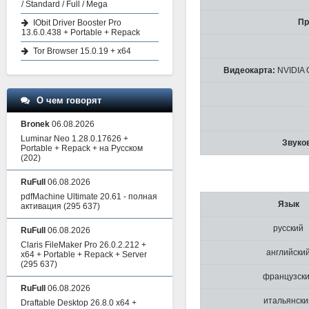
/ Standard / Full / Mega
Пр
IObit Driver Booster Pro
13.6.0.438 + Portable + Repack
Tor Browser 15.0.19 + x64
Видеокарта:
NVIDIA 
О чем говорят
Bronek
06.08.2026
Luminar Neo 1.28.0.17626 +
Звуков
Portable + Repack + на Русском
(202)
RuFull
06.08.2026
pdfMachine Ultimate 20.61 - полная
Язык
активация
(295 637)
русский
RuFull
06.08.2026
Claris FileMaker Pro 26.0.2.212 +
английски
x64 + Portable + Repack + Server
(295 637)
французск
RuFull
06.08.2026
итальянски
Draftable Desktop 26.8.0 x64 +