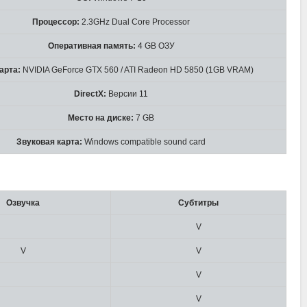
Процессор:
2.3GHz Dual Core Processor
Оперативная память:
4 GB ОЗУ
арта:
NVIDIA GeForce GTX 560 / ATI Radeon HD 5850 (1GB VRAM)
DirectX:
Версии 11
Место на диске:
7 GB
Звуковая карта:
Windows compatible sound card
Озвучка
Субтитры
V
V
V
V
V