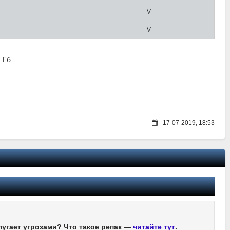
V
V
7 Гб
17-07-2019, 18:53
пугает угрозами? Что такое репак —
читайте тут
.