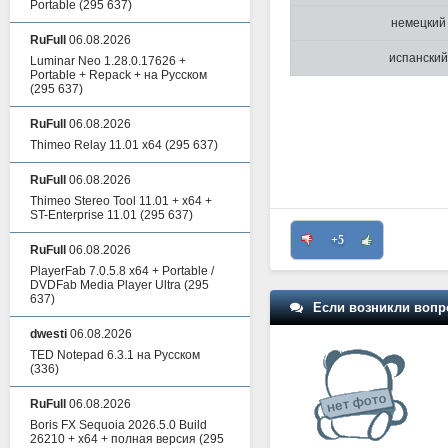
Portable
(295 637)
немецкий
RuFull
06.08.2026
испанский
Luminar Neo 1.28.0.17626 +
Portable + Repack + на Русском
(295 637)
RuFull
06.08.2026
Thimeo Relay 11.01 x64
(295 637)
RuFull
06.08.2026
Thimeo Stereo Tool 11.01 + x64 +
ST-Enterprise 11.01
(295 637)
+5
RuFull
06.08.2026
PlayerFab 7.0.5.8 x64 + Portable /
DVDFab Media Player Ultra
(295
637)
Если возникли вопр
dwesti
06.08.2026
TED Notepad 6.3.1 на Русском
(336)
RuFull
06.08.2026
Boris FX Sequoia 2026.5.0 Build
26210 + x64 + полная версия
(295