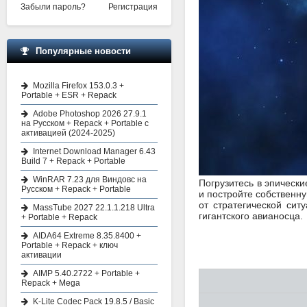
Забыли пароль?
Регистрация
Популярные новости
Mozilla Firefox 153.0.3 +
Portable + ESR + Repack
Adobe Photoshop 2026 27.9.1
на Русском + Repack + Portable с
активацией (2024-2025)
Internet Download Manager 6.43
Build 7 + Repack + Portable
WinRAR 7.23 для Виндовс на
Погрузитесь в эпическ
Русском + Repack + Portable
и постройте собственн
от стратегической си
MassTube 2027 22.1.1.218 Ultra
гигантского авианосца.
+ Portable + Repack
AIDA64 Extreme 8.35.8400 +
Portable + Repack + ключ
активации
AIMP 5.40.2722 + Portable +
Repack + Mega
K-Lite Codec Pack 19.8.5 / Basic