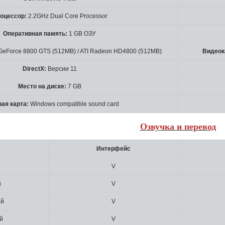
оцессор:
2.2GHz Dual Core Processor
Оперативная память:
1 GB ОЗУ
GeForce 8800 GTS (512MB) / ATI Radeon HD4800 (512MB)
Видеок
DirectX:
Версии 11
Место на диске:
7 GB
ая карта:
Windows compatible sound card
Озвучка и перевод
Интерфейс
V
й
V
ий
V
й
V