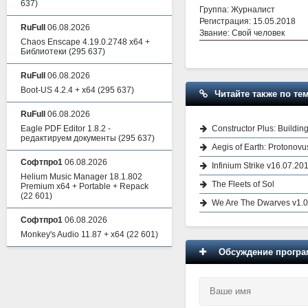
637)
Группа: Журналист
Регистрация: 15.05.2018
RuFull
06.08.2026
Звание: Свой человек
Chaos Enscape 4.19.0.2748 x64 +
Библиотеки
(295 637)
RuFull
06.08.2026
Boot-US 4.2.4 + x64
(295 637)
Читайте также по тем
RuFull
06.08.2026
Constructor Plus: Buildin
Eagle PDF Editor 1.8.2 -
редактируем документы
(295 637)
Aegis of Earth: Protonov
Софтпро1
06.08.2026
Infinium Strike v16.07.20
Helium Music Manager 18.1.802
The Fleets of Sol
Premium x64 + Portable + Repack
(22 601)
We Are The Dwarves v1.0 
Софтпро1
06.08.2026
Monkey's Audio 11.87 + x64
(22 601)
Обсуждение програм