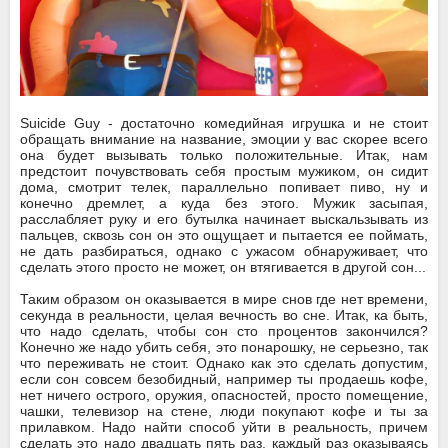
Suicide Guy
- достаточно комедийная игрушка и не стоит
обращать внимание на название, эмоции у вас скорее всего
она будет вызывать только положительные. Итак, нам
предстоит почувствовать себя простым мужиком, он сидит
дома, смотрит телек, параллельно попивает пиво, ну и
конечно дремлет, а куда без этого. Мужик засыпая,
расслабляет руку и его бутылка начинает выскальзывать из
пальцев, сквозь сон он это ощущает и пытается ее поймать,
не дать разбираться, однако с ужасом обнаруживает, что
сделать этого просто не может, он втягивается в другой сон...
Таким образом он оказывается в мире снов где нет времени,
секунда в реальности, целая вечность во сне. Итак, ка быть,
что надо сделать, чтобы сон сто процентов закончился?
Конечно же надо убить себя, это понарошку, не серьезно, так
что переживать не стоит. Однако как это сделать допустим,
если сон совсем безобидный, например ты продаешь кофе,
нет ничего острого, оружия, опасностей, просто помещение,
чашки, телевизор на стене, люди покупают кофе и ты за
прилавком. Надо найти способ уйти в реальность, причем
сделать это надо двадцать пять раз, каждый раз оказываясь