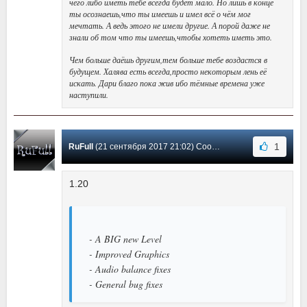
чего либо иметь тебе всегда будет мало. Но лишь в конце
ты осознаешь,что ты имеешь и имел всё о чём мог
мечтать. А ведь этого не имели другие. А порой даже не
знали об том что ты имеешь,чтобы хотеть иметь это.
Чем больше даёшь другим,тем больше тебе воздастся в
будущем. Халява есть всегда,просто некоторым лень её
искать. Дари благо пока жив ибо тёмные времена уже
наступили.
1
RuFull
(21 сентября 2017 21:02) Сообщение #1
1.20
- A BIG new Level
- Improved Graphics
- Audio balance fixes
- General bug fixes