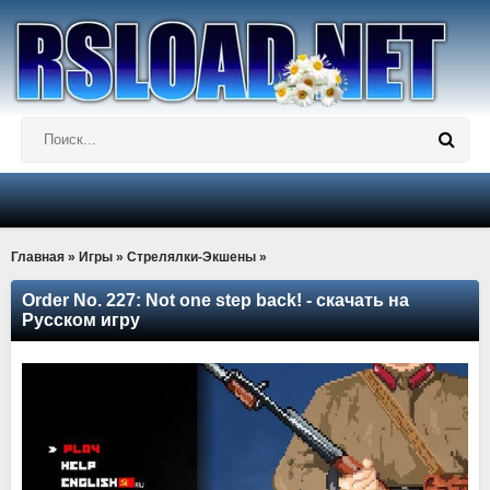
Главная
»
Игры
»
Стрелялки-Экшены
»
Order No. 227: Not one step back! - скачать на
Русском игру