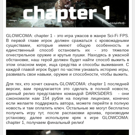
GLOWCOMA: chapter 1 - это игра ужасов в жанре Sci-Fi FPS.
В первой главе игрок должен сражаться с кровожадными
существами, которые имеют общую особенность и
единственный способ остановить их - это тяжелое
огнестрельное оружие и крутые пушки. Находясь в ужасной
обстановке, наш герой должен будет найти способ выжить в
этом опасном мире, ища средства и способы выживания. С
каждой главой игрок будет по частям узнавать историю игры,
развивать свои навыки, оружие и способности, чтобы выжить.
Для тех, кто хочет скачать GLOWCOMA: chapter 1 последней
версии, вам предлагается это сделать в полной новости,
данный релиз представлен командой DARKSiDERS
- они
сэкономили нам 154 рубля на покупке лицензии, конечно
если желаете поддержать автора, можете перейти в полную
новость и там оплатить ключ. Остальные же могут бесплатно
получить игру тут, после распаковки архива, производим
установку, далее используем кряк к игре GLOWCOMA:
chapter 1, получаем финальный релиз!