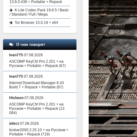
13.6.0.438 + Portable + Repack
K-Lite Codec Pack 19.8.5 / Basic
/ Standard / Full / Mega
Tor Browser 15.0.19 + x64
О чем говорят
Ivan775
07.08.2026
ASCOMP KeyCtrl Pro 2.201 + на
Русском + Portable + Repack
(67)
Ivan775
07.08.2026
Internet Download Manager 6.43
Build 7 + Repack + Portable
(67)
Hisheen
07.08.2026
ASCOMP KeyCtrl Pro 2.201 + на
Русском + Portable + Repack
(13
084)
infect
07.08.2026
foobar2000 2.25.10 + на Русском +
Portable + Repack
(719)