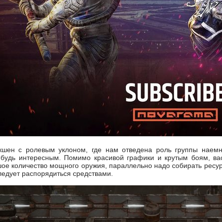
 экшен с ролевым уклоном, где нам отведена роль группы наем
ибудь интересным. Помимо красивой графики и крутым боям, вас
ое количество мощного оружия, параллельно надо собирать ресурс
следует распорядиться средствами.