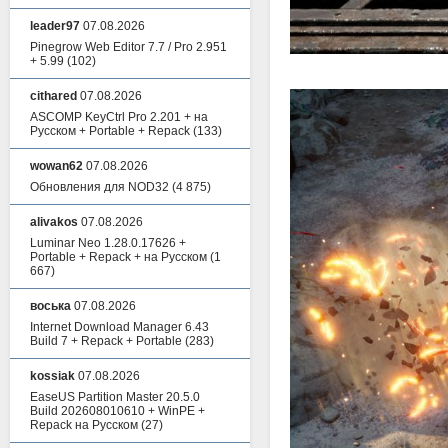
leader97
07.08.2026
Pinegrow Web Editor 7.7 / Pro 2.951
+ 5.99
(102)
cithared
07.08.2026
ASCOMP KeyCtrl Pro 2.201 + на
Русском + Portable + Repack
(133)
wowan62
07.08.2026
Обновления для NOD32
(4 875)
alivakos
07.08.2026
Luminar Neo 1.28.0.17626 +
Portable + Repack + на Русском
(1
667)
воська
07.08.2026
Internet Download Manager 6.43
Build 7 + Repack + Portable
(283)
kossiak
07.08.2026
EaseUS Partition Master 20.5.0
Build 202608010610 + WinPE +
Repack на Русском
(27)