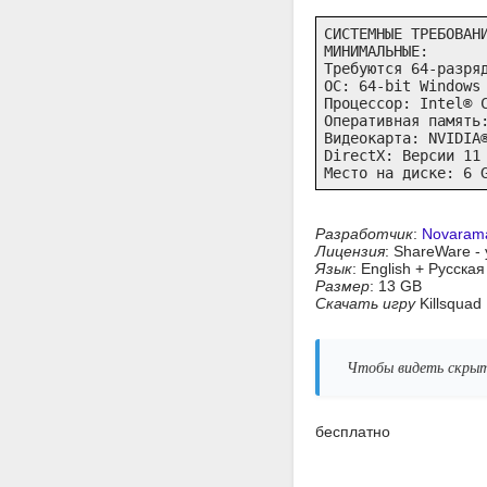
СИСТЕМНЫЕ ТРЕБОВАНИ
МИНИМАЛЬНЫЕ:

Требуются 64-разряд
ОС: 64-bit Windows 
Процессор: Intel® C
Оперативная память:
Видеокарта: NVIDIA®
DirectX: Версии 11

Место на диске: 6 
Разработчик
:
Novaram
Лицензия
: ShareWare -
Язык
: English + Русска
Размер
: 13 GB
Скачать игру
Killsquad
Чтобы видеть скрыт
бесплатно