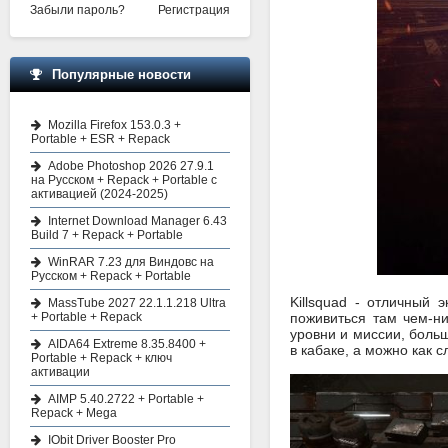
Забыли пароль?
Регистрация
Популярные новости
Mozilla Firefox 153.0.3 +
Portable + ESR + Repack
Adobe Photoshop 2026 27.9.1
на Русском + Repack + Portable с
активацией (2024-2025)
Internet Download Manager 6.43
Build 7 + Repack + Portable
WinRAR 7.23 для Виндовс на
Русском + Repack + Portable
Killsquad - отличный
MassTube 2027 22.1.1.218 Ultra
+ Portable + Repack
поживиться там чем-н
уровни и миссии, больш
AIDA64 Extreme 8.35.8400 +
в кабаке, а можно как 
Portable + Repack + ключ
активации
AIMP 5.40.2722 + Portable +
Repack + Mega
IObit Driver Booster Pro