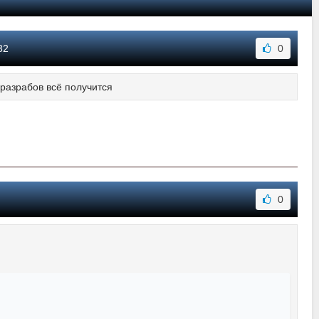
32
0
у разрабов всё получится
0