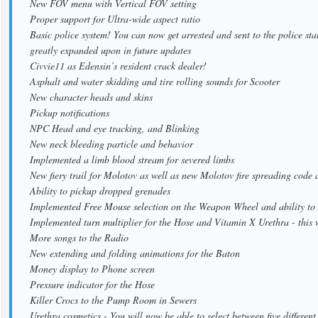
New FOV menu with Vertical FOV setting
Proper support for Ultra-wide aspect ratio
Basic police system! You can now get arrested and sent to the police stati
greatly expanded upon in future updates
Civvie11 as Edensin’s resident crack dealer!
Asphalt and water skidding and tire rolling sounds for Scooter
New character heads and skins
Pickup notifications
NPC Head and eye tracking, and Blinking
New neck bleeding particle and behavior
Implemented a limb blood stream for severed limbs
New fiery trail for Molotov as well as new Molotov fire spreading code 
Ability to pickup dropped grenades
Implemented Free Mouse selection on the Weapon Wheel and ability to 
Implemented turn multiplier for the Hose and Vitamin X Urethra - this 
More songs to the Radio
New extending and folding animations for the Baton
Money display to Phone screen
Pressure indicator for the Hose
Killer Crocs to the Pump Room in Sewers
Urethra cosmetics - You will now be able to select between five differen