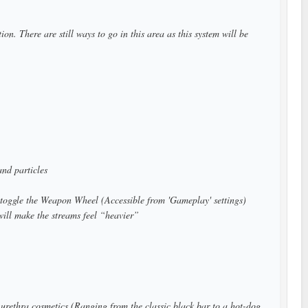
on. There are still ways to go in this area as this system will be
and particles
toggle the Weapon Wheel (Accessible from 'Gameplay' settings)
will make the streams feel “heavier”
t urethra cosmetics (Ranging from the classic black bar to a hot-dog