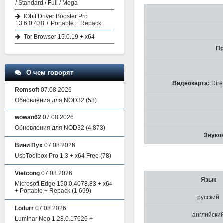
/ Standard / Full / Mega
IObit Driver Booster Pro
13.6.0.438 + Portable + Repack
Tor Browser 15.0.19 + x64
Пр
О чем говорят
Видеокарта:
Dire
Romsoft
07.08.2026
Обновления для NOD32
(58)
wowan62
07.08.2026
Обновления для NOD32
(4 873)
Звуков
Вини Пух
07.08.2026
UsbToolbox Pro 1.3 + x64 Free
(78)
Vietcong
07.08.2026
Язык
Microsoft Edge 150.0.4078.83 + x64
+ Portable + Repack
(1 699)
русский
Lodurr
07.08.2026
английски
Luminar Neo 1.28.0.17626 +