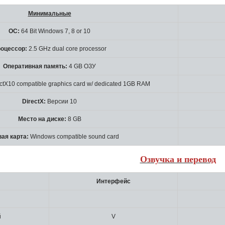
Минимальные
ОС:
64 Bit Windows 7, 8 or 10
оцессор:
2.5 GHz dual core processor
Оперативная память:
4 GB ОЗУ
ctX10 compatible graphics card w/ dedicated 1GB RAM
DirectX:
Версии 10
Место на диске:
8 GB
ая карта:
Windows compatible sound card
Озвучка и перевод
Интерфейс
й
V