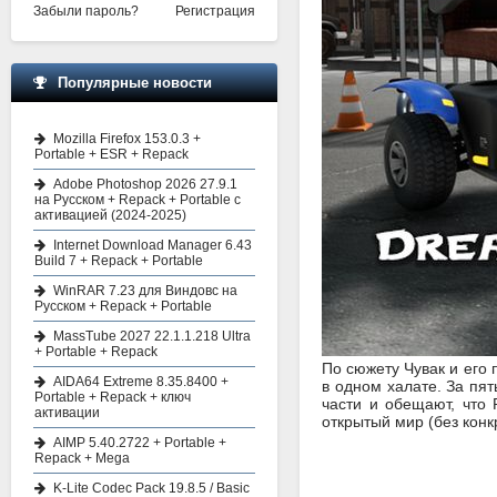
Забыли пароль?
Регистрация
Популярные новости
Mozilla Firefox 153.0.3 +
Portable + ESR + Repack
Adobe Photoshop 2026 27.9.1
на Русском + Repack + Portable с
активацией (2024-2025)
Internet Download Manager 6.43
Build 7 + Repack + Portable
WinRAR 7.23 для Виндовс на
Русском + Repack + Portable
MassTube 2027 22.1.1.218 Ultra
+ Portable + Repack
По сюжету Чувак и его 
AIDA64 Extreme 8.35.8400 +
в одном халате. За пят
Portable + Repack + ключ
части и обещают, что 
активации
открытый мир (без конк
AIMP 5.40.2722 + Portable +
Repack + Mega
K-Lite Codec Pack 19.8.5 / Basic