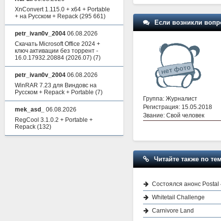
XnConvert 1.115.0 + x64 + Portable
+ на Русском + Repack
(295 661)
Если возникли вопр
petr_ivan0v_2004
06.08.2026
Скачать Microsoft Office 2024 +
ключ активации без торрент -
16.0.17932.20884 (2026.07)
(7)
petr_ivan0v_2004
06.08.2026
WinRAR 7.23 для Виндовс на
Русском + Repack + Portable
(7)
Группа: Журналист
Регистрация: 15.05.2018
mek_asd_
06.08.2026
Звание: Свой человек
RegCool 3.1.0.2 + Portable +
Repack
(132)
Читайте также по тем
Состоялся анонс Postal 
Whitetail Challenge
Carnivore Land