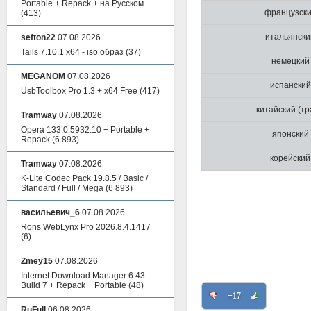
Portable + Repack + на Русском
французск
(413)
итальянски
sefton22
07.08.2026
Tails 7.10.1 x64 - iso образ
(37)
немецкий
MEGANOM
07.08.2026
испанский
UsbToolbox Pro 1.3 + x64 Free
(417)
китайский (тр
Tramway
07.08.2026
Opera 133.0.5932.10 + Portable +
японский
Repack
(6 893)
корейский
Tramway
07.08.2026
K-Lite Codec Pack 19.8.5 / Basic /
Standard / Full / Mega
(6 893)
васильевич_6
07.08.2026
Rons WebLynx Pro 2026.8.4.1417
(6)
Zmey15
07.08.2026
Internet Download Manager 6.43
Build 7 + Repack + Portable
(48)
+17
RuFull
06.08.2026