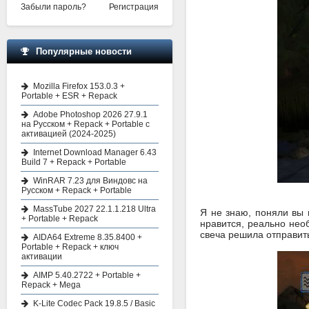
Забыли пароль?
Регистрация
Популярные новости
Mozilla Firefox 153.0.3 +
Portable + ESR + Repack
Adobe Photoshop 2026 27.9.1
на Русском + Repack + Portable с
активацией (2024-2025)
Internet Download Manager 6.43
Build 7 + Repack + Portable
WinRAR 7.23 для Виндовс на
Русском + Repack + Portable
MassTube 2027 22.1.1.218 Ultra
Я не знаю, поняли вы 
+ Portable + Repack
нравится, реально нео
свеча решила отправить
AIDA64 Extreme 8.35.8400 +
Portable + Repack + ключ
активации
AIMP 5.40.2722 + Portable +
Repack + Mega
K-Lite Codec Pack 19.8.5 / Basic