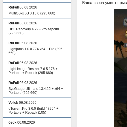
Ваша свеча умеет прыга
RuFull
06.08.2026
MultiOS-USB 0.13.0
(295 660)
RuFull
06.08.2026
DBF Recovery 4.79 - Pro версия
(295 660)
RuFull
06.08.2026
Lightjams 1.0.0.774 x64 + Pro
(295
660)
RuFull
06.08.2026
Light Image Resizer 7.6.5.176 +
Portable + Repack
(295 660)
RuFull
06.08.2026
SysGauge Ultimate 13.4.12 + x64 +
Portable
(295 660)
Vojlok
06.08.2026
uTorrent Pro 3.6.0 Build 47254 +
Portable + Repack
(105)
0eck
06.08.2026