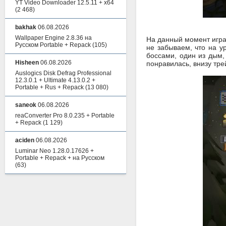
YT Video Downloader 12.5.11 + x64
(2 468)
bakhak
06.08.2026
Wallpaper Engine 2.8.36 на
На данный момент игра 
Русском Portable + Repack
(105)
не забываем, что на у
боссами, один из дым,
Hisheen
06.08.2026
понравилась, внизу тре
Auslogics Disk Defrag Professional
12.3.0.1 + Ultimate 4.13.0.2 +
Portable + Rus + Repack
(13 080)
saneok
06.08.2026
reaConverter Pro 8.0.235 + Portable
+ Repack
(1 129)
aciden
06.08.2026
Luminar Neo 1.28.0.17626 +
Portable + Repack + на Русском
(63)