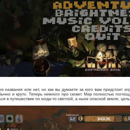
из названия или нет, но как вы думаете за кого вам предстоит иг
бычно и круто. Теперь немного про сюжет. Мир полностью поглоще
ся в путешествие по когда-то светлой, а ныне опасной земле, цель