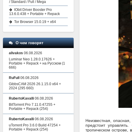
/ Standard / Full / Mega
IObit Driver Booster Pro
13.6.0.438 + Portable + Repack
Tor Browser 15.0.19 + x64
О чем говорят
alivakos
06.08.2026
Luminar Neo 1.28.0.17626 +
Portable + Repack + на Русском
(1
666)
RuFull
06.08.2026
GibbsCAM 2026 26.1.15.0 x64 +
2024
(295 660)
RubertoKavalli
06.08.2026
BitTorrent Pro 7.11.0.47255 +
Portable + Repack
(254)
RubertoKavalli
06.08.2026
Неизвестная, опасная,
предстоит управлять.
uTorrent Pro 3.6.0 Build 47254 +
Portable + Repack
(254)
тропическом острове, 