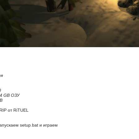
ия
0
4 GB ОЗУ
MB
 RIP от RiTUEL
апускаем setup.bat и играем