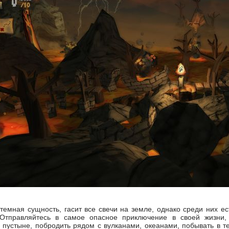
 темная сущность, гасит все свечи на земле, однако среди них ес
 Отправляйтесь в самое опасное приключение в своей жизни,
в пустыне, побродить рядом с вулканами, океанами, побывать в т