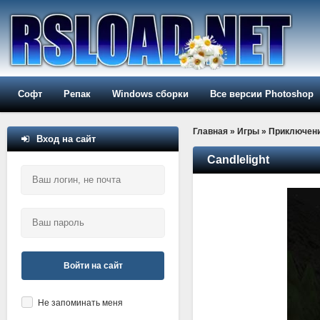
Софт
Репак
Windows сборки
Все версии Photoshop
Главная
»
Игры
»
Приключен
Вход на сайт
Candlelight
Войти на сайт
Не запоминать меня