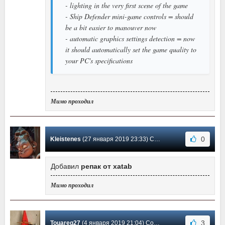
- lighting in the very first scene of the game
- Ship Defender mini-game controls = should
be a bit easier to manouver now
- automatic graphics settings detection = now
it should automatically set the game quality to
your PC's specifications
Мимо проходил
0
Kleistenes
(27 января 2019 23:33) Сообщение #18
Добавил
репак от xatab
Мимо проходил
3
Touareg27
(4 января 2019 21:04) Сообщение #17