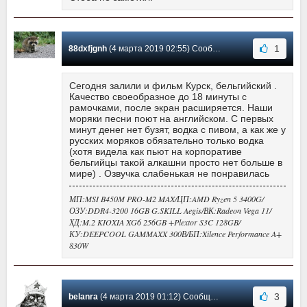
1
88dxfjgnh
(4 марта 2019 02:55) Сообщение #21
Сегодня залили и фильм Курск, бельгийский .
Качество своеобразное до 18 минуты с
рамочками, после экран расширяется. Наши
моряки песни поют на английском. С первых
минут денег нет бузят, водка с пивом, а как же у
русских моряков обязательно только водка
(хотя видела как пьют на корпоративе
бельгийцы такой алкашни просто нет больше в
мире) . Озвучка слабенькая не понравилась
МП:MSI B450M PRO-M2 MAX/ЦП:AMD Ryzen 5 3400G/
ОЗУ:DDR4-3200 16GB G.SKILL Aegis/ВК:Radeon Vega 11/
ХД:M.2 KIOXIA XG6 256GB +Plextor S3C 128GB/
КУ:DEEPCOOL GAMMAXX 300В/БП:Xilence Performance A+
830W
3
belanra
(4 марта 2019 01:12) Сообщение #20