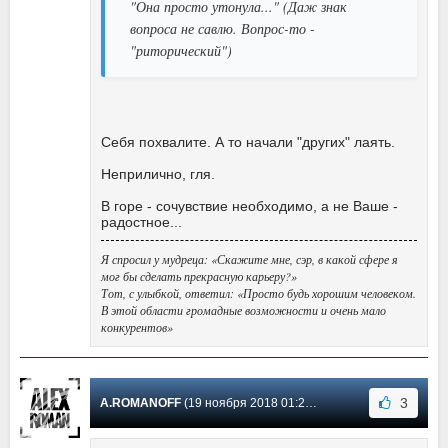
"Она просто утонула..." (Даж знак
вопроса не савлю. Вопрос-то -
"риторический")
Себя похвалите. А то начали "других" лаять.
Неприлично, гля.
В горе - сочувствие необходимо, а не Ваше -
радостное...
Я спросил у мудреца: «Скажите мне, сэр, в какой сфере я
мог бы сделать прекрасную карьеру?»
Тот, с улыбкой, ответил: «Просто будь хорошим человеком.
В этой области громадные возможности и очень мало
конкурентов»
3
A.ROMANOFF
(19 ноября 2018 01:21) Сообщение #4