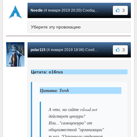
3
Needle
(4 января 2019 20:20) Сообщение #15
Уберите эту провокацию
3
polar115
(4 января 2019 18:06) Сообщение #14
Цитата: o16rus
Цитата: Tersh
А что, на сайте rsload.net
действует цензура?
Или..."самоцензура" от
общеизвестной "организации"
т.наз. "Охранного отделения