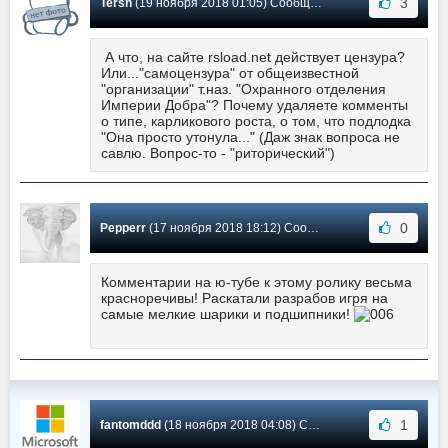
3
Tersh
(19 ноября 2018 01:05) Сообщение #3
А что, на сайте rsload.net действует цензура?
Или..."самоцензура" от общеизвестной
"организации" т.наз. "Охранного отделения
Империи Добра"? Почему удаляете комменты
о типе, карликового роста, о том, что подлодка
"Она просто утонула..." (Даж знак вопроса не
савлю. Вопрос-то - "риторический")
0
Pepperr
(17 ноября 2018 18:12) Сообщение #2
Комментарии на ю-тубе к этому ролику весьма
красноречивы! Раскатали разрабов игря на
самые мелкие шарики и подшипники!
1
fantomddd
(18 ноября 2018 04:08) Сообщение #1