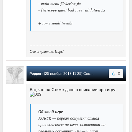
- main menu flickering fix
- Periscope quest bad save validation fix
+ some small tweaks
Очень приятно, Царь!
0
Pepperr
(25 ноября 2018 11:25) Сообщение #9
Вот, что на Стиме дано в описании про игру:
Об этой игре
KURSK — первая документальная
приключенческая игра, основанная на
реальных событиях. Вы — шпион,