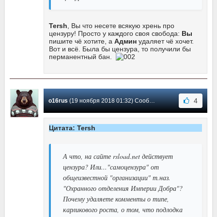
Tersh
, Вы что несете всякую хрень про
цензуру! Просто у каждого своя свобода:
Вы
пишите чё хотите, а
Админ
удаляет чё хочет.
Вот и всё. Была бы цензура, то получили бы
перманентный бан.
4
o16rus
(19 ноября 2018 01:32) Сообщение #5
Цитата: Tersh
А что, на сайте rsload.net действует
цензура? Или..."самоцензура" от
общеизвестной "организации" т.наз.
"Охранного отделения Империи Добра"?
Почему удаляете комменты о типе,
карликового роста, о том, что подлодка