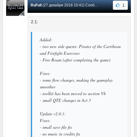
1
RuFull
(27 декабря 2018 10:41) Сообщение #10
2.1:
Added:
- two new side quests: Pirates of the Carribean
and Firefight Exercises
- Free Roam (after completing the game)
Fixes:
- some flow changes, making the gameplay
smoother
- toolkit has been moved to section Vb
- small QTE changes in Act 3
Update v2.0.1:
Fixes:
- small save file fix
- no music in credits fix