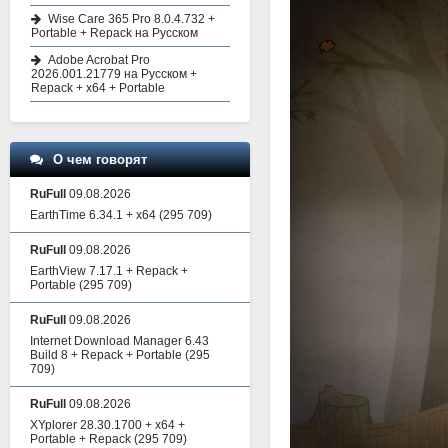
Wise Care 365 Pro 8.0.4.732 +
Portable + Repack на Русском
Adobe Acrobat Pro
2026.001.21779 на Русском +
Repack + x64 + Portable
О чем говорят
RuFull
09.08.2026
EarthTime 6.34.1 + x64
(295 709)
RuFull
09.08.2026
EarthView 7.17.1 + Repack +
Portable
(295 709)
RuFull
09.08.2026
Internet Download Manager 6.43
Build 8 + Repack + Portable
(295
709)
RuFull
09.08.2026
XYplorer 28.30.1700 + x64 +
Portable + Repack
(295 709)