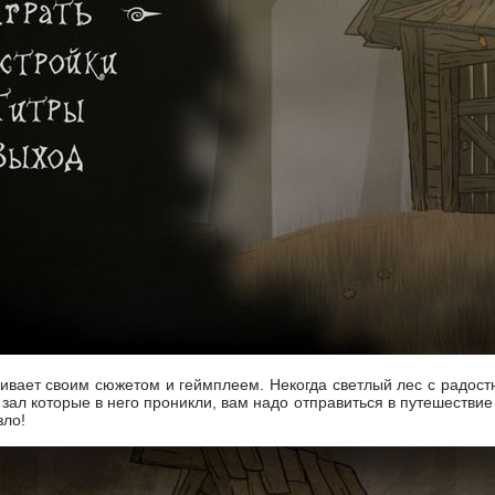
тягивает своим сюжетом и геймплеем. Некогда светлый лес с радо
л зал которые в него проникли, вам надо отправиться в путешестви
зло!