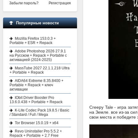
Забыли пароль?
Регистрация
Популярные новости
Mozilla Firefox 153.0.3 +
Portable + ESR + Repack
Adobe Photoshop 2026 27.9.1
на Русском + Repack + Portable с
активацией (2024-2025)
MassTube 2027 22.1.1.218 Ultra
+ Portable + Repack
AIDA64 Extreme 8.35.8400 +
Portable + Repack + ключ
активации
IObit Driver Booster Pro
13.6.0.438 + Portable + Repack
Creepy Tale - игра за
K-Lite Codec Pack 19.8.5 / Basic
на Земле. все из-за си
/ Standard / Full / Mega
свои места и победите 
Tor Browser 15.0.19 + x64
Revo Uninstaller Pro 5.5.2 +
Repack + Portable + 2.7 Free