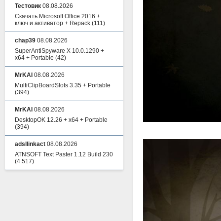
Тестовик
08.08.2026
Скачать Microsoft Office 2016 +
ключ и активатор + Repack
(111)
chap39
08.08.2026
SuperAntiSpyware X 10.0.1290 +
x64 + Portable
(42)
MrKAI
08.08.2026
MultiClipBoardSlots 3.35 + Portable
(394)
MrKAI
08.08.2026
DesktopOK 12.26 + x64 + Portable
(394)
adsllinkact
08.08.2026
ATNSOFT Text Paster 1.12 Build 230
(4 517)