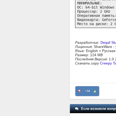
МИНИМАЛЬНЫЕ:

ОС: 64-bit Windows 
Процессор: 2 GHz

Оперативная память:
Видеокарта: GeForce
Место на диске: 2 
Разработчик
:
Deqaf St
Лицензия
: ShareWare -
Язык
: English + Русска
Размер
: 124 MB
Последняя Версия
: 1.0
Скачать игру
Creepy T
+34
Если возникли вопр