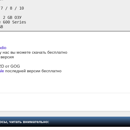
7 / 8 / 10

 2 GB ОЗУ

 600 Series

GB
udio
 у нас вы можете скачать бесплатно
я версия
.2D от GOG
ale
последней версии бесплатно
осы, читать внимательно: