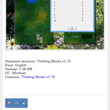
Название выпуска
: Thinking.Blocks.v1.75
Язык
: English
Размер
: 2.08 MB
ОС
: Windows
Скачать
:
Thinking Blocks v1.75
+3