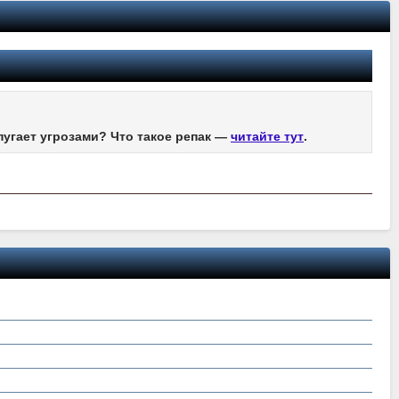
пугает угрозами? Что такое репак —
читайте тут
.