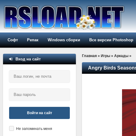
Софт
Репак
Windows сборки
Все версии Photoshop
Главная
»
Игры
»
Аркады
»
Вход на сайт
Angry Birds Seasons
Войти на сайт
Не запоминать меня