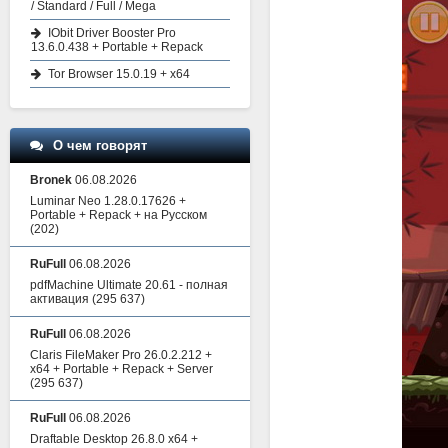
/ Standard / Full / Mega
IObit Driver Booster Pro
13.6.0.438 + Portable + Repack
Tor Browser 15.0.19 + x64
О чем говорят
Bronek
06.08.2026
Luminar Neo 1.28.0.17626 +
Portable + Repack + на Русском
(202)
RuFull
06.08.2026
pdfMachine Ultimate 20.61 - полная
активация
(295 637)
RuFull
06.08.2026
Claris FileMaker Pro 26.0.2.212 +
x64 + Portable + Repack + Server
(295 637)
RuFull
06.08.2026
Draftable Desktop 26.8.0 x64 +