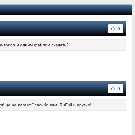
0
 антологии одним файлом скачать?
0
бще не лагает.Спасибо вам, RuFull и другие!!!