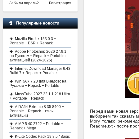
Забыли пароль?
Регистрация
Популярные новости
Mozilla Firefox 153.0.3 +
Portable + ESR + Repack
Adobe Photoshop 2026 27.9.1
на Русском + Repack + Portable с
активацией (2024-2025)
Internet Download Manager 6.43
Build 7 + Repack + Portable
WinRAR 7.23 для Виндовс на
Русском + Repack + Portable
MassTube 2027 22.1.1.218 Ultra
+ Portable + Repack
AIDA64 Extreme 8.35.8400 +
Перед вами новая верси
Portable + Repack + ключ
активации
выбираем так сказать м
Могу только рекоменд
AIMP 5.40.2722 + Portable +
Readme.txt - после пр
Repack + Mega
K-Lite Codec Pack 19.8.5 / Basic