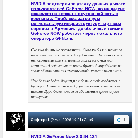
NVIDIA подтвердила утечку данных у части
пользователей GeForce NOW, но инцидент
оказался не связан с внутренней сетью
компании. Проблема затронула
региональную инфраструктуру партнёра
сервиса в Армении, где облачный гейминг
GeForce NOW работает через локального
оператора GFN.am
.
Сколько бы ты не желал знать. Сколько бы ты не хотел
чего либо иметь тебе всегда будет мало. Но лишь в конце
ты осознаешь,что ты имеешь и имел всё о чём мог
мечтать. А ведь этого не имели другие. А порой даже не
знали об том что ты имеешь,чтобы хотеть иметь это.
Чем больше даёшь другим,тем больше тебе воздастся в
будущем. Халява есть всегда,просто некоторым лень её
искать. Дари благо пока жив ибо тёмные времена уже
наступили.
1
Софтпро1
(2 мая 2026 19:21) Сообщение #45
NVIDIA GeForce Now 2.0.84.124