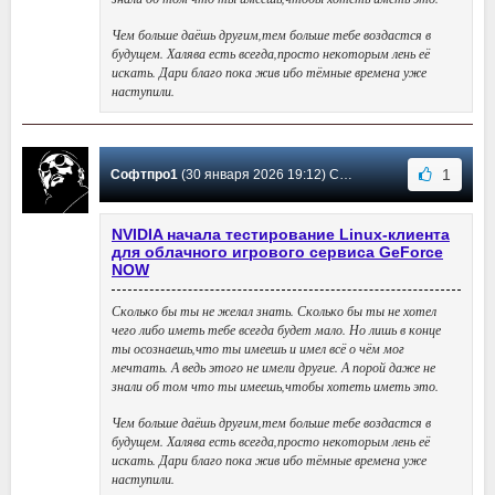
Чем больше даёшь другим,тем больше тебе воздастся в
будущем. Халява есть всегда,просто некоторым лень её
искать. Дари благо пока жив ибо тёмные времена уже
наступили.
1
Софтпро1
(30 января 2026 19:12) Сообщение #38
NVIDIA начала тестирование Linux-клиента
для облачного игрового сервиса GeForce
NOW
Сколько бы ты не желал знать. Сколько бы ты не хотел
чего либо иметь тебе всегда будет мало. Но лишь в конце
ты осознаешь,что ты имеешь и имел всё о чём мог
мечтать. А ведь этого не имели другие. А порой даже не
знали об том что ты имеешь,чтобы хотеть иметь это.
Чем больше даёшь другим,тем больше тебе воздастся в
будущем. Халява есть всегда,просто некоторым лень её
искать. Дари благо пока жив ибо тёмные времена уже
наступили.