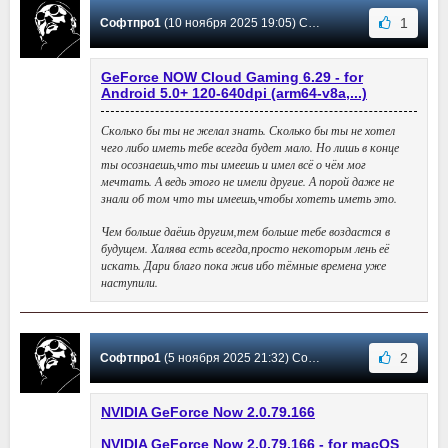
1
Софтпро1
(10 ноября 2025 19:05) Сообщение #31
GeForce NOW Cloud Gaming 6.29 - for
Android 5.0+ 120-640dpi (arm64-v8a,...)
Сколько бы ты не желал знать. Сколько бы ты не хотел
чего либо иметь тебе всегда будет мало. Но лишь в конце
ты осознаешь,что ты имеешь и имел всё о чём мог
мечтать. А ведь этого не имели другие. А порой даже не
знали об том что ты имеешь,чтобы хотеть иметь это.
Чем больше даёшь другим,тем больше тебе воздастся в
будущем. Халява есть всегда,просто некоторым лень её
искать. Дари благо пока жив ибо тёмные времена уже
наступили.
2
Софтпро1
(5 ноября 2025 21:32) Сообщение #30
NVIDIA GeForce Now 2.0.79.166
NVIDIA GeForce Now 2.0.79.166 - for macOS