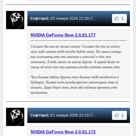
1
Софтпро1
(25 января 2026 22:16) Сообщение #37
NVIDIA GeForce Now 2.0.81.177
Сколько бы ты не желал знать. Сколько бы ты не хотел
чего либо иметь тебе всегда будет мало. Но лишь в конце
ты осознаешь,что ты имеешь и имел всё о чём мог
мечтать. А ведь этого не имели другие. А порой даже не
знали об том что ты имеешь,чтобы хотеть иметь это.
Чем больше даёшь другим,тем больше тебе воздастся в
будущем. Халява есть всегда,просто некоторым лень её
искать. Дари благо пока жив ибо тёмные времена уже
наступили.
1
Софтпро1
(21 января 2026 23:12) Сообщение #36
NVIDIA GeForce Now 2.0.81.172