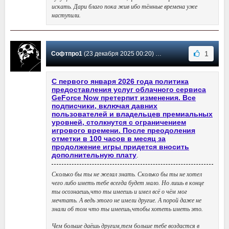
искать. Дари благо пока жив ибо тёмные времена уже
наступили.
1
Софтпро1
(23 декабря 2025 00:20) Сообщение #33
С первого января 2026 года политика
предоставления услуг облачного сервиса
GeForce Now претерпит изменения. Все
подписчики, включая давних
пользователей и владельцев премиальных
уровней, столкнутся с ограничением
игрового времени. После преодоления
отметки в 100 часов в месяц за
продолжение игры придется вносить
дополнительную плату
.
Сколько бы ты не желал знать. Сколько бы ты не хотел
чего либо иметь тебе всегда будет мало. Но лишь в конце
ты осознаешь,что ты имеешь и имел всё о чём мог
мечтать. А ведь этого не имели другие. А порой даже не
знали об том что ты имеешь,чтобы хотеть иметь это.
Чем больше даёшь другим,тем больше тебе воздастся в