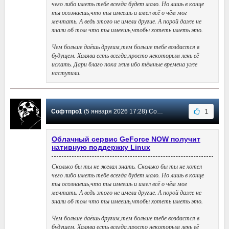
чего либо иметь тебе всегда будет мало. Но лишь в конце
ты осознаешь,что ты имеешь и имел всё о чём мог
мечтать. А ведь этого не имели другие. А порой даже не
знали об том что ты имеешь,чтобы хотеть иметь это.
Чем больше даёшь другим,тем больше тебе воздастся в
будущем. Халява есть всегда,просто некоторым лень её
искать. Дари благо пока жив ибо тёмные времена уже
наступили.
1
Софтпро1
(5 января 2026 17:28) Сообщение #34
Облачный сервис GeForce NOW получит
нативную поддержку Linux
Сколько бы ты не желал знать. Сколько бы ты не хотел
чего либо иметь тебе всегда будет мало. Но лишь в конце
ты осознаешь,что ты имеешь и имел всё о чём мог
мечтать. А ведь этого не имели другие. А порой даже не
знали об том что ты имеешь,чтобы хотеть иметь это.
Чем больше даёшь другим,тем больше тебе воздастся в
будущем. Халява есть всегда,просто некоторым лень её