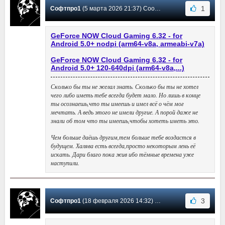
1
Софтпро1
(5 марта 2026 21:37) Сообщение #41
GeForce NOW Cloud Gaming 6.32 - for
Android 5.0+ nodpi (arm64-v8a, armeabi-v7a)
GeForce NOW Cloud Gaming 6.32 - for
Android 5.0+ 120-640dpi (arm64-v8a,...)
Сколько бы ты не желал знать. Сколько бы ты не хотел
чего либо иметь тебе всегда будет мало. Но лишь в конце
ты осознаешь,что ты имеешь и имел всё о чём мог
мечтать. А ведь этого не имели другие. А порой даже не
знали об том что ты имеешь,чтобы хотеть иметь это.
Чем больше даёшь другим,тем больше тебе воздастся в
будущем. Халява есть всегда,просто некоторым лень её
искать. Дари благо пока жив ибо тёмные времена уже
наступили.
3
Софтпро1
(18 февраля 2026 14:32) Сообщение #40