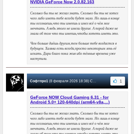
NVIDIA GeForce Now 2.0.82.163
Сколько бы ты не желал знать. Сколько бы ты не хотел
чего либо иметь тебе всегда будет мало. Но лишь в конце
ты осознаешь,что ты имеешь и имел всё о чём мог
мечтать. А ведь этого не имели другие. А порой даже не
знали об том что ты имеешь,чтобы хотеть иметь это.
Чем больше даёшь другим,тем больше тебе воздастся в
будущем. Халява есть всегда,просто некоторым лень её
искать. Дари благо пока жив ибо тёмные времена уже
наступили.
1
Софтпро1
(8 февраля 2026 18:38) Сообщение #39
GeForce NOW Cloud Gaming 6.31 - for
Android 5.0+ 120-640dpi (arm64-v8a,...)
Сколько бы ты не желал знать. Сколько бы ты не хотел
чего либо иметь тебе всегда будет мало. Но лишь в конце
ты осознаешь,что ты имеешь и имел всё о чём мог
мечтать. А ведь этого не имели другие. А порой даже не
знали об том что ты имеешь,чтобы хотеть иметь это.