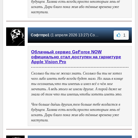
будущем. Халява есть всегда,просто некоторым лень её
искать. Дари благо пока жив ибо тёмные времена уже
наступили.
1
Софтпро1
(1 апреля 2026 13:27) Сообщение #42
Облачный сервис GeForce NOW
официально стал доступен на гарнитуре
Apple Vision Pro
Сколько бы ты не желал знать. Сколько бы ты не хотел
чего либо иметь тебе всегда будет мало. Но лишь в конце
ты осознаешь,что ты имеешь и имел всё о чём мог
мечтать. А ведь этого не имели другие. А порой даже не
знали об том что ты имеешь,чтобы хотеть иметь это.
Чем больше даёшь другим,тем больше тебе воздастся в
будущем. Халява есть всегда,просто некоторым лень её
искать. Дари благо пока жив ибо тёмные времена уже
наступили.