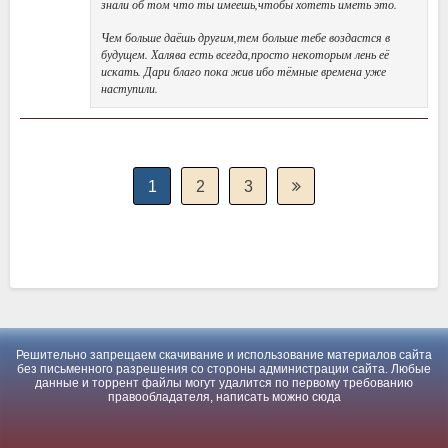
знали об том что ты имеешь,чтобы хотеть иметь это.
Чем больше даёшь другим,тем больше тебе воздастся в
будущем. Халява есть всегда,просто некоторым лень её
искать. Дари благо пока жив ибо тёмные времена уже
наступили.
1
2
3
Решительно запрещаем скачивание и использование материалов сайта
без письменного разрешения со стороны администрации сайта. Любые
данные и торрент файлы могут удалится по первому требованию
правообладателя, написать можно
сюда