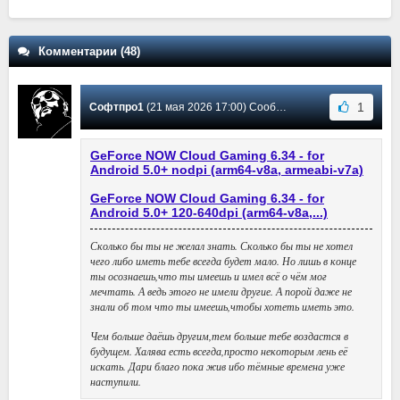
Комментарии (48)
1
Софтпро1
(21 мая 2026 17:00) Сообщение #48
GeForce NOW Cloud Gaming 6.34 - for
Android 5.0+ nodpi (arm64-v8a, armeabi-v7a)
GeForce NOW Cloud Gaming 6.34 - for
Android 5.0+ 120-640dpi (arm64-v8a,...)
Сколько бы ты не желал знать. Сколько бы ты не хотел
чего либо иметь тебе всегда будет мало. Но лишь в конце
ты осознаешь,что ты имеешь и имел всё о чём мог
мечтать. А ведь этого не имели другие. А порой даже не
знали об том что ты имеешь,чтобы хотеть иметь это.
Чем больше даёшь другим,тем больше тебе воздастся в
будущем. Халява есть всегда,просто некоторым лень её
искать. Дари благо пока жив ибо тёмные времена уже
наступили.