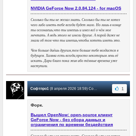
NVIDIA GeForce Now 2.0.84.124 - for macOS
Сколько бы ты не желал знать. Сколько бы ты не хотел
чего либо иметь тебе всегда будет мало. Но лишь в конце
ты осознаешь,что ты имеешь и имел всё о чём мог
мечтать. А ведь этого не имели другие. А порой даже не
знали об том что ты имеешь,чтобы хотеть иметь это.
Чем больше даёшь другим,тем больше тебе воздастся в
будущем. Халява есть всегда,просто некоторым лень её
искать. Дари благо пока жив ибо тёмные времена уже
наступили.
1
Софтпро1
(8 апреля 2026 18:59) Сообщение #44
Форк.
Вышел OpenNow: open-source клиент
GeForce Now - без сбора данных и
ограничения по времени бездействия
Сколько бы ты не желал знать. Сколько бы ты не хотел