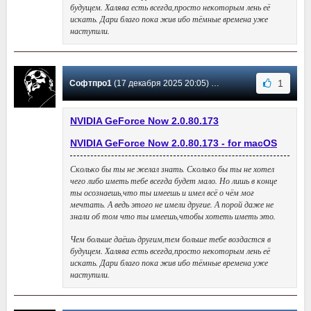
будущем. Халява есть всегда,просто некоторым лень её
искать. Дари благо пока жив ибо тёмные времена уже
наступили.
1
Софтпро1
(17 декабря 2025 20:05) Сообщение #32
NVIDIA GeForce Now 2.0.80.173
NVIDIA GeForce Now 2.0.80.173 - for macOS
Сколько бы ты не желал знать. Сколько бы ты не хотел
чего либо иметь тебе всегда будет мало. Но лишь в конце
ты осознаешь,что ты имеешь и имел всё о чём мог
мечтать. А ведь этого не имели другие. А порой даже не
знали об том что ты имеешь,чтобы хотеть иметь это.
Чем больше даёшь другим,тем больше тебе воздастся в
будущем. Халява есть всегда,просто некоторым лень её
искать. Дари благо пока жив ибо тёмные времена уже
наступили.