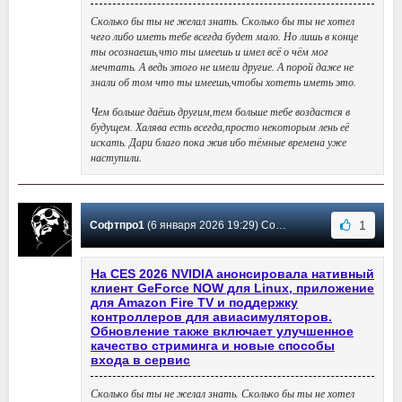
Сколько бы ты не желал знать. Сколько бы ты не хотел
чего либо иметь тебе всегда будет мало. Но лишь в конце
ты осознаешь,что ты имеешь и имел всё о чём мог
мечтать. А ведь этого не имели другие. А порой даже не
знали об том что ты имеешь,чтобы хотеть иметь это.
Чем больше даёшь другим,тем больше тебе воздастся в
будущем. Халява есть всегда,просто некоторым лень её
искать. Дари благо пока жив ибо тёмные времена уже
наступили.
1
Софтпро1
(6 января 2026 19:29) Сообщение #35
На CES 2026 NVIDIA анонсировала нативный
клиент GeForce NOW для Linux, приложение
для Amazon Fire TV и поддержку
контроллеров для авиасимуляторов.
Обновление также включает улучшенное
качество стриминга и новые способы
входа в сервис
Сколько бы ты не желал знать. Сколько бы ты не хотел