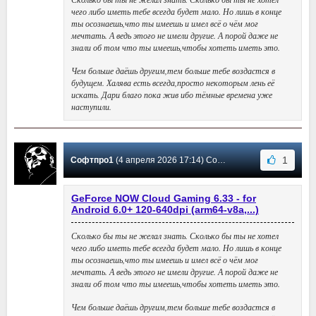
чего либо иметь тебе всегда будет мало. Но лишь в конце
ты осознаешь,что ты имеешь и имел всё о чём мог
мечтать. А ведь этого не имели другие. А порой даже не
знали об том что ты имеешь,чтобы хотеть иметь это.
Чем больше даёшь другим,тем больше тебе воздастся в
будущем. Халява есть всегда,просто некоторым лень её
искать. Дари благо пока жив ибо тёмные времена уже
наступили.
1
Софтпро1
(4 апреля 2026 17:14) Сообщение #43
GeForce NOW Cloud Gaming 6.33 - for
Android 6.0+ 120-640dpi (arm64-v8a,...)
Сколько бы ты не желал знать. Сколько бы ты не хотел
чего либо иметь тебе всегда будет мало. Но лишь в конце
ты осознаешь,что ты имеешь и имел всё о чём мог
мечтать. А ведь этого не имели другие. А порой даже не
знали об том что ты имеешь,чтобы хотеть иметь это.
Чем больше даёшь другим,тем больше тебе воздастся в