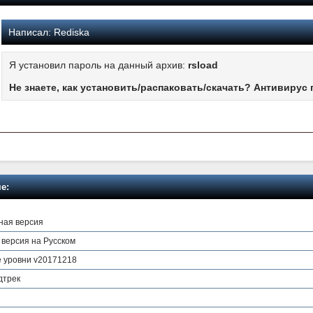
Написал:
Rediska
Я установил пароль на данный архив:
rsload
Не знаете, как установить/распаковать/скачать? Антивирус 
е:
лная версия
я версия на Русском
е уровни v20171218
дтрек