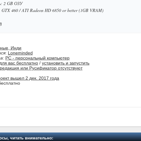
: 2 GB ОЗУ
GTX 460 / ATI Radeon HD 6850 or better (1GB VRAM)
B
ьные, Инди
тся
:
Loneminded
ка
:
PC - персональный компьютер
для вас бесплатно
/
установить и запустить
 редакция или Русификатор отсутствуют
оект вышел 2 дек. 2017 года
- бесплатно
осы, читать внимательно: