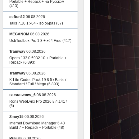
Portable + Repack + на Русском
(413)
sefton22
06.08.2026
Tails 7.10.1 x64 - iso образ
(37)
MEGANOM
06.08.2026
UsbToolbox Pro 1.3 + x64 Free
(417)
Tramway
06.08.2026
Opera 133.0.5932.10 + Portable +
Repack
(6 893)
Tramway
06.08.2026
K-Lite Codec Pack 19.8.5 / Basic /
Standard / Full / Mega
(6 893)
васильевич_6
06.08.2026
Rons WebLynx Pro 2026.8.4.1417
(6)
Zmey15
06.08.2026
Internet Download Manager 6.43
Build 7 + Repack + Portable
(48)
RuFull
06.08.2026