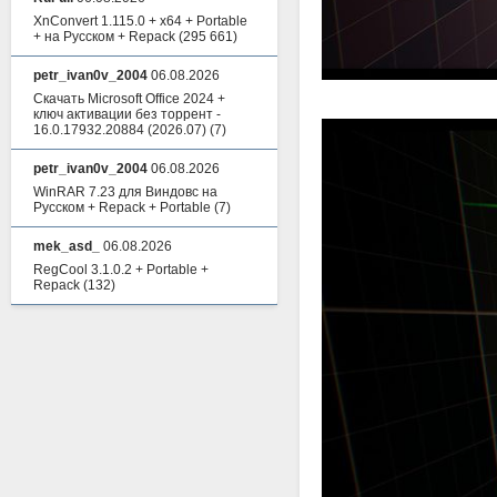
XnConvert 1.115.0 + x64 + Portable
+ на Русском + Repack
(295 661)
petr_ivan0v_2004
06.08.2026
Скачать Microsoft Office 2024 +
ключ активации без торрент -
16.0.17932.20884 (2026.07)
(7)
petr_ivan0v_2004
06.08.2026
WinRAR 7.23 для Виндовс на
Русском + Repack + Portable
(7)
mek_asd_
06.08.2026
RegCool 3.1.0.2 + Portable +
Repack
(132)