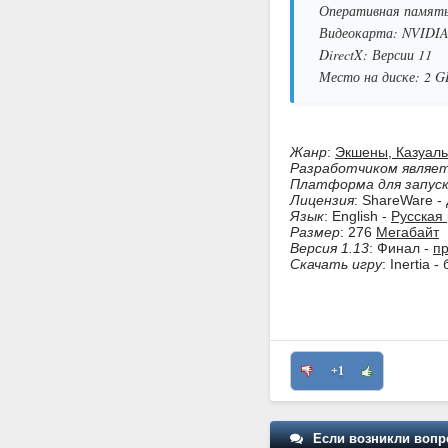
Оперативная память
Видеокарта: NVIDIA 
DirectX: Версии 11
Место на диске: 2 G
Жанр
:
Экшены, Казуал
Разработчиком являе
Платформа для запус
Лицензия
: ShareWare -
Язык
: English -
Русская
Размер
: 276
Мегабайт
Версия 1.13
: Финал -
пр
Скачать игру
: Inertia 
+1
Если возникли вопр