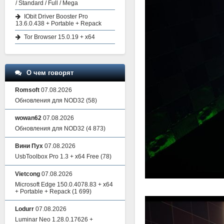
/ Standard / Full / Mega
IObit Driver Booster Pro
13.6.0.438 + Portable + Repack
Tor Browser 15.0.19 + x64
О чем говорят
Romsoft
07.08.2026
Обновления для NOD32
(58)
wowan62
07.08.2026
Обновления для NOD32
(4 873)
Вини Пух
07.08.2026
UsbToolbox Pro 1.3 + x64 Free
(78)
Vietcong
07.08.2026
Microsoft Edge 150.0.4078.83 + x64
+ Portable + Repack
(1 699)
Lodurr
07.08.2026
Luminar Neo 1.28.0.17626 +