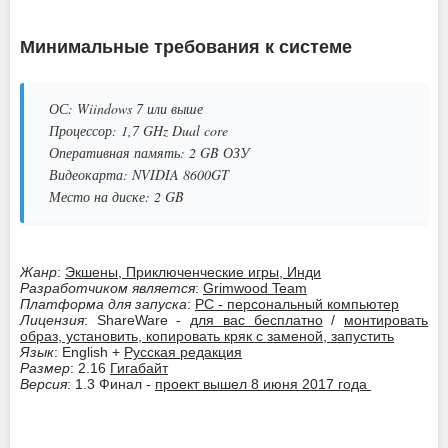
Минимальные требования к системе
ОС: Wiindows 7 или выше
Процессор: 1,7 GHz Dual core
Оперативная память: 2 GB ОЗУ
Видеокарта: NVIDIA 8600GT
Место на диске: 2 GB
Жанр
:
Экшены, Приключенческие игры, Инди
Разработчиком является
:
Grimwood Team
Платформа для запуска
:
PC - персональный компьютер
Лицензия
: ShareWare -
для вас бесплатно
/
монтировать
образ, установить, копировать кряк с заменой, запустить
Язык
: English +
Русская редакция
Размер
: 2.16
Гигабайт
Версия
: 1.3 Финал -
проект вышел 8 июня 2017 года