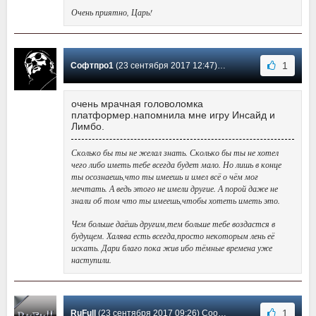
Очень приятно, Царь!
1
Софтпро1
(23 сентября 2017 12:47) Сообщение #5
очень мрачная головоломка
платформер.напомнила мне игру Инсайд и
Лимбо.
Сколько бы ты не желал знать. Сколько бы ты не хотел
чего либо иметь тебе всегда будет мало. Но лишь в конце
ты осознаешь,что ты имеешь и имел всё о чём мог
мечтать. А ведь этого не имели другие. А порой даже не
знали об том что ты имеешь,чтобы хотеть иметь это.
Чем больше даёшь другим,тем больше тебе воздастся в
будущем. Халява есть всегда,просто некоторым лень её
искать. Дари благо пока жив ибо тёмные времена уже
наступили.
1
RuFull
(23 сентября 2017 09:26) Сообщение #4