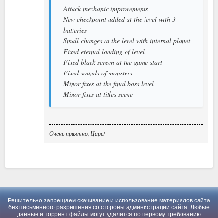
Attack mechanic improvements
New checkpoint added at the level with 3
batteries
Small changes at the level with internal planet
Fixed eternal loading of level
Fixed black screen at the game start
Fixed sounds of monsters
Minor fixes at the final boss level
Minor fixes at titles scene
Очень приятно, Царь!
Решительно запрещаем скачивание и использование материалов сайта
без письменного разрешения со стороны администрации сайта. Любые
данные и торрент файлы могут удалится по первому требованию