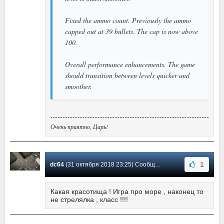
Fixed the ammo count. Previously the ammo
capped out at 39 bullets. The cap is now above
100.
Overall performance enhancements. The game
should transition between levels quicker and
smoother.
Очень приятно, Царь!
1
dc64
(31 октября 2018 23:25) Сообщение #1
Какая красотища ! Игра про море , наконец то
не стрелялка , класс !!!!