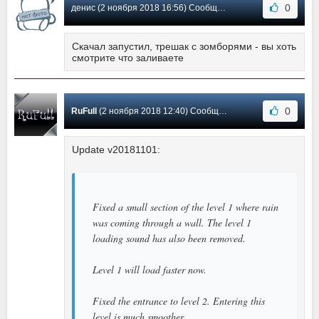
0
денис (2 ноября 2018 16:56) Сообщение #3
Скачал запустил, трешак с зомборями - вы хоть
смотрите что заливаете
0
RuFull
(2 ноября 2018 12:40) Сообщение #2
Update v20181101:
Fixed a small section of the level 1 where rain
was coming through a wall. The level 1
loading sound has also been removed.
Level 1 will load faster now.
Fixed the entrance to level 2. Entering this
level is much smoother.