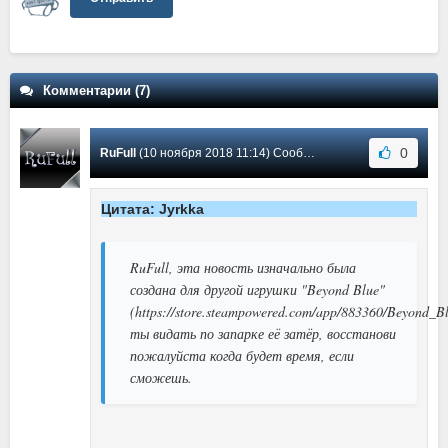
Комментарии (7)
0
RuFull
(10 ноября 2018 11:14) Сообщение #7
Цитата: Jyrkka
RuFull, эта новость изначально была
создана для другой игрушки "Beyond Blue"
(https://store.steampowered.com/app/883360/Beyond_Bl
ты видать по запарке её затёр, восстанови
пожалуйста когда будет время, если
сможешь.