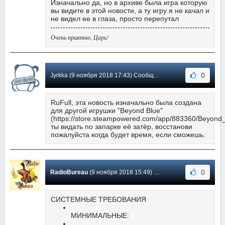
Изначально да, но в архиве была игра которую
вы видите в этой новости, а ту игру я не качал и
не видел ее в глаза, просто перепутал
Очень приятно, Царь!
0
Jyrkka (9 ноября 2018 17:43) Сообщение #6
RuFull, эта новость изначально была создана
для другой игрушки "Beyond Blue"
(https://store.steampowered.com/app/883360/Beyond_
ты видать по запарке её затёр, восстанови
пожалуйста когда будет время, если сможешь.
0
RadioBureau
(9 ноября 2018 15:49) Сообщение #5
СИСТЕМНЫЕ ТРЕБОВАНИЯ
МИНИМАЛЬНЫЕ: