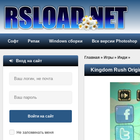
Софт
Репак
Windows сборки
Все версии Photoshop
Главная
»
Игры
»
Инди
»
Вход на сайт
Kingdom Rush Origin
Войти на сайт
Не запоминать меня