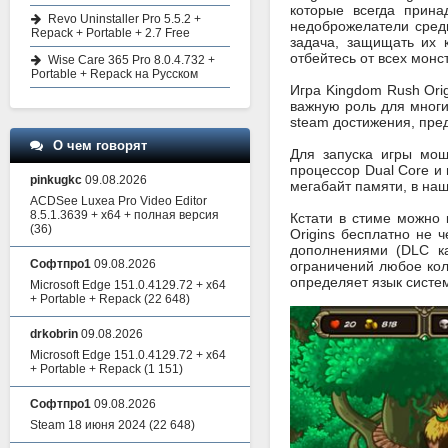
которые всегда прина
Revo Uninstaller Pro 5.5.2 +
недоброжелатели сред
Repack + Portable + 2.7 Free
задача, защищать их 
отбейтесь от всех монс
Wise Care 365 Pro 8.0.4.732 +
Portable + Repack на Русском
Игра Kingdom Rush Ori
важную роль для многи
steam достижения, пред
О чем говорят
Для запуска игры мощ
процессор Dual Core и 
pinkugkc
09.08.2026
мегабайт памяти, в наш
ACDSee Luxea Pro Video Editor
8.5.1.3639 + x64 + полная версия
Кстати в стиме можно 
(36)
Origins бесплатно не 
дополнениями (DLC ка
Софтпро1
09.08.2026
ограничений любое кол
определяет язык систем
Microsoft Edge 151.0.4129.72 + x64
+ Portable + Repack
(22 648)
drkobrin
09.08.2026
Microsoft Edge 151.0.4129.72 + x64
+ Portable + Repack
(1 151)
Софтпро1
09.08.2026
Steam 18 июня 2024
(22 648)