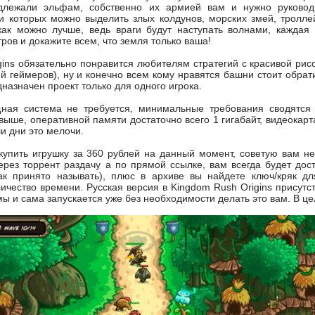
длежали эльфам, собственно их армией вам и нужно руководи
и которых можно выделить злых колдунов, морских змей, тролле
как можно лучше, ведь враги будут наступать волнами, каждая
тров и докажите всем, что земля только ваша!
gins обязательно понравится любителям стратегий с красивой рис
й геймеров), ну и конечно всем кому нравятся башни стоит обрат
назначен проект только для одного игрока.
ная система не требуется, минимальные требования сводятся 
выше, оперативной памяти достаточно всего 1 гигабайт, видеокар
и дни это мелочи.
купить игрушку за 360 рублей на данный момент, советую вам не
через торрент раздачу а по прямой ссылке, вам всегда будет до
к принято называть), плюс в архиве вы найдете ключ/кряк дл
ичество времени. Русская версия в Kingdom Rush Origins присутст
ы и сама запускается уже без необходимости делать это вам. В це