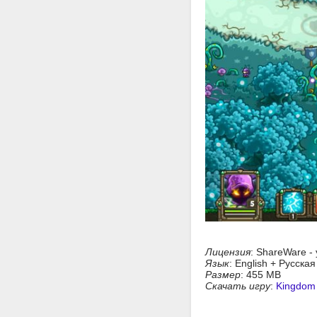
Лицензия
: ShareWare -
Язык
: English + Русска
Размер
: 455 MB
Скачать игру
:
Kingdom 