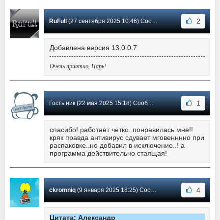
2
RuFull
(27 сентября 2025 10:46) Сообщение #65
Добавлена версия 13.0.0.7
Очень приятно, Царь!
1
Гость ник (22 мая 2025 15:18) Сообщение #64
спасибо! работает четко..понравилась мне!!
кряк правда антивирус сдувает мговенннно при
распаковке..но добавил в исключение..! а
программа действительно стаящая!
4
ckromniq
(9 января 2025 18:25) Сообщение #63
Цитата: Александр