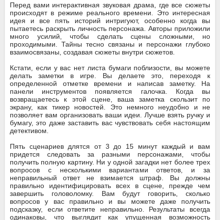
Перед вами интерактивная звуковая драма, где все сюжеты
происходят в режиме реального времени. Это интересная
идея и все пять историй интригуют, особенно когда вы
пытаетесь раскрыть личность персонажа. Авторы приложили
много усилий, чтобы сделать сцены сложными, но
проходимыми. Тайны тесно связаны и персонажи глубоко
взаимосвязаны, создавая сюжеты внутри сюжетов.
Кстати, если у вас нет листа бумаги поблизости, вы можете
делать заметки в игре. Вы делаете это, переходя к
определенной отметке времени и написав заметку. На
панели инструментов появляется галочка. Когда вы
возвращаетесь к этой сцене, ваша заметка скользит по
экрану, как тикер новостей. Это немного неудобно и не
позволяет вам организовать ваши идеи. Лучше взять ручку и
бумагу, это даже заставить вас чувствовать себя настоящим
детективом.
Пять сценариев длятся от 3 до 15 минут каждый и вам
придется следовать за разными персонажами, чтобы
получить полную картину. Ни у одной загадки нет более трех
вопросов с несколькими вариантами ответов, и за
неправильный ответ не взимается штраф. Вы должны
правильно идентифицировать всех в сцене, прежде чем
завершить головоломку. Вам будут говорить, сколько
вопросов у вас правильно и вы можете даже получить
подсказку, если ответите неправильно. Результаты всегда
одинаковы, что выглядит как упущенная возможность