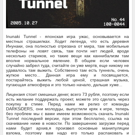
Inunaki Tunnel - японская игра ужас, основывается на
местных страшилках. Ходит легенда, что есть деревня
Инунаки, она полностью отрезана от мира, там мобильные
телефоны не ловят связь, там почти нет людей, вроде
несколько стариков, но такие вещи как каннибализм там
вполне нормальное явление. В общем если человек
случайно забрел туда, считайте он уже мертв, еще никому не
удавалось там выжить. Собственно там есть туннель, очень
жуткое место... Данная игра ему и посвящается,
постарайтесь выжить любой ценой, страшная музыка,
пугающая атмосфера и это только начало, дальше хуже...
Лицензия стоит смешных денег, всего 73 рубля, поэтому если
есть желание поддержать проект, можете это сделать через
покупку в стиме. Перед нами же релиз от команды
DARKSiDERS, они молодцы, выпустили кряк к игре, теперь
без проблем мы с вами имеем возможность скачать Inunaki
Tunnel последней версии, при этом бесплатно, ссылка на
скачивание ниже в новости. По завершению загрузки перед
нами будет архив,я произвел основные манипуляции
взлома, поэтому вам надо его только распаковать и