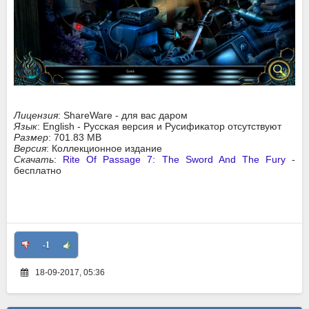
Лицензия
: ShareWare - для вас даром
Язык
: English - Русская версия и Русификатор отсутствуют
Размер
: 701.83 MB
Версия
: Коллекционное издание
Скачать
:
Rite Of Passage 7: The Sword And The Fury
-
бесплатно
-1
18-09-2017, 05:36